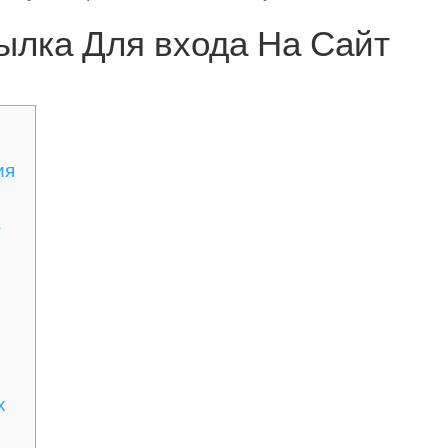
ылка Для входа На Сайт
ия
а
х