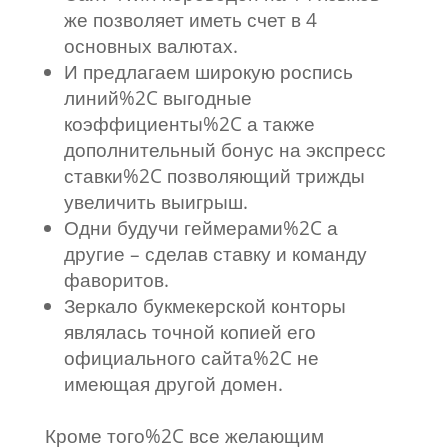
же позволяет иметь счет в 4
основных валютах.
И предлагаем широкую роспись
линий%2C выгодные
коэффициенты%2C а также
дополнительный бонус на экспресс
ставки%2C позволяющий трижды
увеличить выигрыш.
Одни будучи геймерами%2C а
другие – сделав ставку и команду
фаворитов.
Зеркало букмекерской конторы
являлась точной копией его
официального сайта%2C не
имеющая другой домен.
Кроме того%2C все желающим