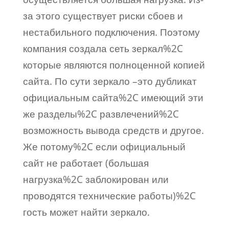
за этого существует риски сбоев и
нестабильного подключения. Поэтому
компания создала сеть зеркал%2C
которые являются полноценной копией
сайта. По сути зеркало –это дубликат
официальным сайта%2C имеющий эти
же разделы%2C развлечений%2C
возможность вывода средств и другое.
Же потому%2C если официальный
сайт не работает (большая
нагрузка%2C заблокирован или
проводятся технические работы)%2C
гость может найти зеркало.