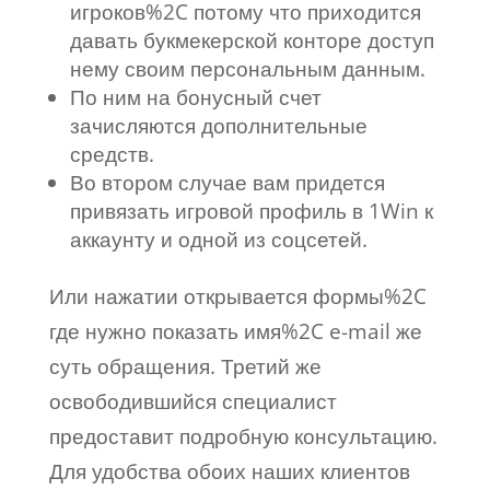
игроков%2C потому что приходится
давать букмекерской конторе доступ
нему своим персональным данным.
По ним на бонусный счет
зачисляются дополнительные
средств.
Во втором случае вам придется
привязать игровой профиль в 1Win к
аккаунту и одной из соцсетей.
Или нажатии открывается формы%2C
где нужно показать имя%2C e-mail же
суть обращения. Третий же
освободившийся специалист
предоставит подробную консультацию.
Для удобства обоих наших клиентов