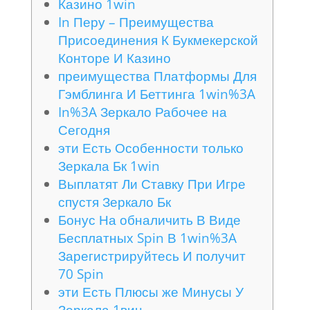
Казино 1win
In Перу – Преимущества
Присоединения К Букмекерской
Конторе И Казино
преимущества Платформы Для
Гэмблинга И Беттинга 1win%3A
In%3A Зеркало Рабочее на
Сегодня
эти Есть Особенности только
Зеркала Бк 1win
Выплатят Ли Ставку При Игре
спустя Зеркало Бк
Бонус На обналичить В Виде
Бесплатных Spin В 1win%3A
Зарегистрируйтесь И получит
70 Spin
эти Есть Плюсы же Минусы У