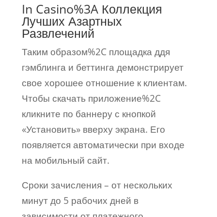
In Casino%3A Коллекция
Лучших Азартных
Развлечений
Таким образом%2C площадка ддя
гэмблинга и беттинга демонстрирует
свое хорошее отношение к клиентам.
Чтобы скачать приложение%2C
кликните по баннеру с кнопкой
«Установить» вверху экрана. Его
появляется автоматически при входе
на мобильный сайт.
Сроки зачисления – от нескольких
минут до 5 рабочих дней в
зависимости от платежного