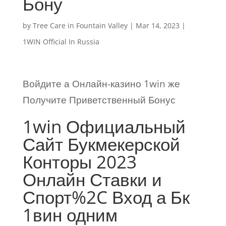
Бону
by
Tree Care in Fountain Valley
|
Mar 14, 2023
|
1WIN Official In Russia
Войдите а Онлайн-казино 1win же
Получите Приветственный Бонус
1win Официальный
Сайт Букмекерской
Конторы 2023
Онлайн Ставки и
Спорт%2C Вход а Бк
1вин одним