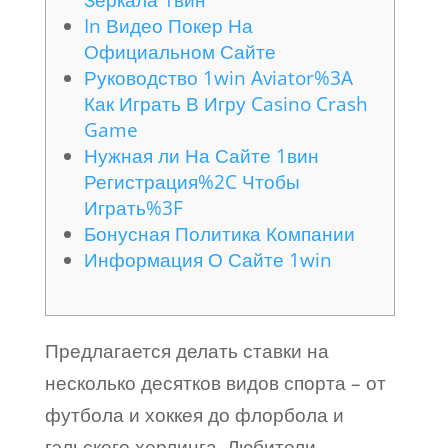
Зеркала 1вин
In Видео Покер На
Официальном Сайте
Руководство 1win Aviator%3A
Как Играть В Игру Casino Crash
Game
Нужная ли На Сайте 1вин
Регистрация%2C Чтобы
Играть%3F
Бонусная Политика Компании
Информация О Сайте 1win
Предлагается делать ставки на
несколько десятков видов спорта – от
футбола и хоккея до флорбола и
гэльского херлинга. Любители