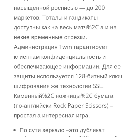
насыщенной росписью — до 200
маркетов. Тоталы и гандикапы
доступны как на весь матч%2C а и на
некие временные отрезки.
Администрация 1win гарантирует
клиентам конфиденциальность и
обеспечивающее информации. Для ее
защиты используется 128-битный ключ
шифрования же технологии SSL.
Каменный%2C ножницы%2C бумага
(по-английски Rock Paper Scissors) –
простая а интересная игра.
По сути зеркало –это дубликат