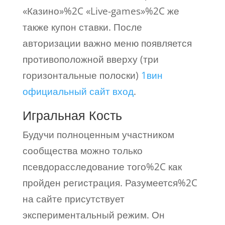
«Казино»%2C «Live-games»%2C же
также купон ставки. После
авторизации важно меню появляется
противоположной вверху (три
горизонтальные полоски)
1вин
официальный сайт вход
.
Игральная Кость
Будучи полноценным участником
сообщества можно только
псевдорасследование того%2C как
пройден регистрация. Разумеется%2C
на сайте присутствует
экспериментальный режим. Он