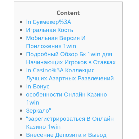
Content
In Букмекер%3A
Игральная Кость
Мобильная Версия И
Приложения 1win
Подробный Обзор Бк 1win для
Начинающих Игроков в Ставках
In Casino%3A Коллекция
Лучших Азартных Развлечений
In Бонус
особенности Онлайн Казино
1win
Зеркало”
“зарегистрироваться В Онлайн
Казино 1win
Внесение Депозита и Вывод