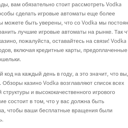
ды, вам обязательно стоит рассмотреть Vodka
особы сделать игровые автоматы еще более
вы можете быть уверены, что со Vodka мы постоя
ранить лучшие игровые автоматы на рынке. Так ч
азино, пожалуйста, оставайтесь на связи! Vodka
одов, включая кредитные карты, предоплаченные
ошельки.
код на каждый день в году, а это значит, что вы
я. Обзоры казино Vodka возглавляют список всех
й структуры и высококачественного игрового
е состоит в том, что у вас должна быть
ка, чтобы ваши бесплатные вращения были
ь.