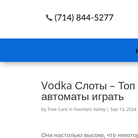
Vodka Слоты – Топ 
автоматы играть
by
Tree Care in Fountain Valley
|
Sep 13, 2024
Они настолько высоки, что некото