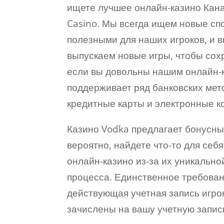
ищете лучшее онлайн-казино Кана
Casino. Мы всегда ищем новые сп
полезными для наших игроков, и 
выпускаем новые игры, чтобы сох
если вы довольны нашим онлайн-к
поддерживает ряд банковских мет
кредитные карты и электронные к
Казино Vodka предлагает бонусный 
вероятно, найдете что-то для себ
онлайн-казино из-за их уникально
процесса. Единственное требовани
действующая учетная запись игро
зачислены на вашу учетную запис