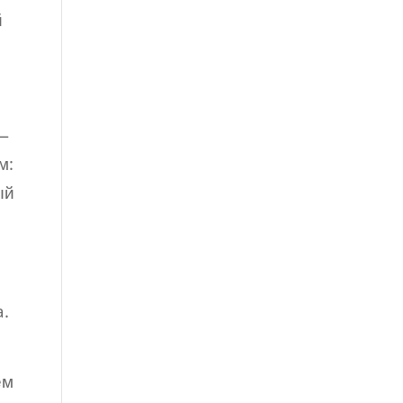
й
 —
м:
ый
a.
ем