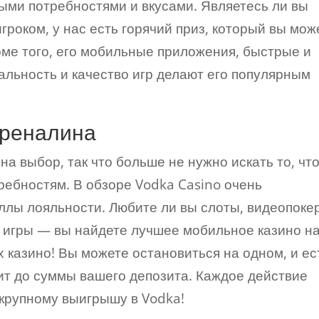
ными потребностями и вкусами. Являетесь ли вы
роком, у нас есть горячий приз, который вы мож
оме того, его мобильные приложения, быстрые и
льность и качество игр делают его популярным
дреналина
на выбор, так что больше не нужно искать то, чт
ребностям. В обзоре Vodka Casino очень
лы лояльности. Любите ли вы слоты, видеопокер
е игры — вы найдете лучшее мобильное казино н
х казино! Вы можете остановиться на одном, и ес
дит до суммы вашего депозита. Каждое действие
 крупному выигрышу в Vodka!