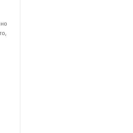
нно
то,
,