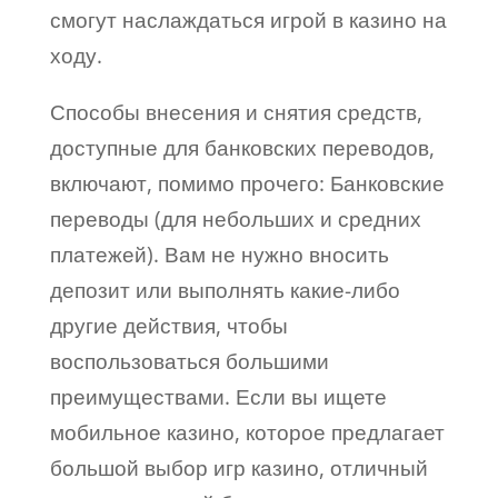
смогут наслаждаться игрой в казино на
ходу.
Способы внесения и снятия средств,
доступные для банковских переводов,
включают, помимо прочего: Банковские
переводы (для небольших и средних
платежей). Вам не нужно вносить
депозит или выполнять какие-либо
другие действия, чтобы
воспользоваться большими
преимуществами. Если вы ищете
мобильное казино, которое предлагает
большой выбор игр казино, отличный