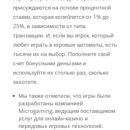
присуждаются на основе процентной
ставки, которая колеблется от 1% до
25%, в зависимости от типа
транзакции. И, если вы игрок, который
любит играть в игровые автоматы, есть
тысячи их на выбор. Пополните свой
счет бонусными деньгами и
используйте их столько раз, сколько
захотите.
Мы также отметили, что игры были
разработаны компанией
Microgaming, ведущим поставщиком
услуг для онлайн-казино и
передовых игровых технологий.