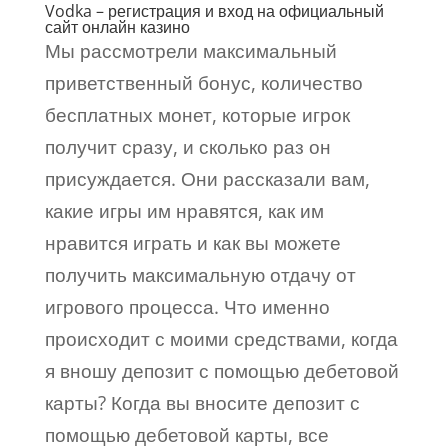
Vodka – регистрация и вход на официальный
сайт онлайн казино
Мы рассмотрели максимальный
приветственный бонус, количество
бесплатных монет, которые игрок
получит сразу, и сколько раз он
присуждается. Они рассказали вам,
какие игры им нравятся, как им
нравится играть и как вы можете
получить максимальную отдачу от
игрового процесса. Что именно
происходит с моими средствами, когда
я вношу депозит с помощью дебетовой
карты? Когда вы вносите депозит с
помощью дебетовой карты, все