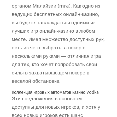
органом Малайзии (mra). Как одно из
ведущих бесплатных онлайн-казино,
вы будете наслаждаться одними из
лучших игр онлайн-казино в любом
месте. Имея множество доступных рук,
есть из чего выбрать, а покер с
несколькими руками — отличная игра
для тех, кто хочет попробовать свои
силы в захватывающем покере в
веселой обстановке.
Коллекция игровых автоматов казино Vodka
Эти предложения в основном
доступны для новых игроков, и хотя у
всех новых игроков есть шанс