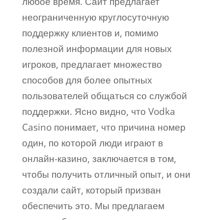
любое время. Сайт предлагает
неограниченную круглосуточную
поддержку клиентов и, помимо
полезной информации для новых
игроков, предлагает множество
способов для более опытных
пользователей общаться со службой
поддержки. Ясно видно, что Vodka
Casino понимает, что причина номер
один, по которой люди играют в
онлайн-казино, заключается в том,
чтобы получить отличный опыт, и они
создали сайт, который призван
обеспечить это. Мы предлагаем