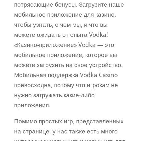
потрясающие бонусы. Загрузите наше
мобильное приложение для казино,
чтобы узнать, о чем мы, и что вы
можете ожидать от опыта Vodka!
«Казино-приложение» Vodka — это
мобильное приложение, которое вы
можете загрузить на свое устройство.
Мобильная поддержка Vodka Casino
превосходна, потому что игрокам не
нужно загружать какие-либо
приложения.
Помимо простых игр, представленных
на странице, у нас также есть много