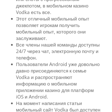
джекпотом, в мобильном казино
Vodka есть все.
Этот отличный мобильный опыт
позволяет игрокам получить
мобильный опыт, которого они
заслуживают.
Все члены нашей команды доступны
24/7 через чат, электронную почту и
телефон.
Пользователи Android уже довольно
давно присоединяются к семье
Vodka и распространяют
информацию о мобильном
приложении казино для платформ
iOS и Android.
На момент написания статьи
мобильный сайт Vodka был доступен