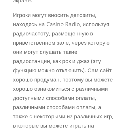
экране.
Игроки могут вносить депозиты,
находясь на Casino Radio, используя
радиочастоту, размещенную в
приветственном зале, через которую
они могут слушать такие
радиостанции, как рок и джаз (эту
функцию можно отключить). Сам сайт
хорошо продуман, поэтому вы можете
хорошо ознакомиться с различными
доступными способами оплаты,
различными способами оплаты, а
также с некоторыми из различных игр,
в которые вы можете играть на