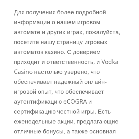
Для получения более подробной
информации о нашем игровом
автомате и других играх, пожалуйста,
посетите нашу страницу игровых
автоматов казино. С доверием
приходит и ответственность, и Vodka
Casino настолько уверено, что
обеспечивает надежный онлайн-
игровой опыт, что обеспечивает
аутентификацию eCOGRA и
сертификацию честной игры. Есть
еженедельные акции, предлагающие
отличные бонусы, а также основная