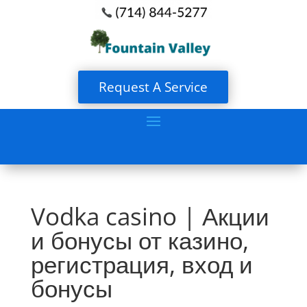
Request A Service
Vodka casino | Акции
и бонусы от казино,
регистрация, вход и
бонусы