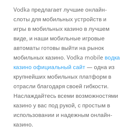
Vodka предлагает лучшие онлайн-
слоты для мобильных устройств и
игры в мобильных казино в лучшем
виде, и наши мобильные игровые
автоматы готовы выйти на рынок
мобильных казино. Vodka mobile
водка
казино официальный сайт
— одна из
крупнейших мобильных платформ в
отрасли благодаря своей гибкости.
Наслаждайтесь всеми возможностями
казино у вас под рукой, с простым в
использовании и надежным онлайн-
казино.