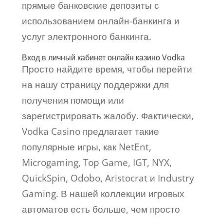
прямые банковские депозиты с
использованием онлайн-банкинга и
услуг электронного банкинга.
Вход в личный кабинет онлайн казино Vodka
Просто найдите время, чтобы перейти
на нашу страницу поддержки для
получения помощи или
зарегистрировать жалобу. Фактически,
Vodka Casino предлагает такие
популярные игры, как NetEnt,
Microgaming, Top Game, IGT, NYX,
QuickSpin, Odobo, Aristocrat и Industry
Gaming. В нашей коллекции игровых
автоматов есть больше, чем просто