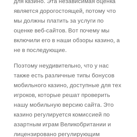
для казино. Эта независимая оценка
является дорогостоящей, потому что
мы должны платить за услуги по
оценке веб-сайтов. Вот почему мы
включили его в наши обзоры казино, а
не в последующие.
Поэтому неудивительно, что у нас
также есть различные типы бонусов
мобильного казино, доступные для тех
игроков, которые решат проверить
нашу мобильную версию сайта. Это
казино регулируется комиссией по
азартным играм Великобритании и
лицензировано регулирующим