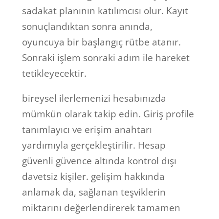
sadakat planının katılımcısı olur. Kayıt
sonuçlandıktan sonra anında,
oyuncuya bir başlangıç rütbe atanır.
Sonraki işlem sonraki adım ile hareket
tetikleyecektir.
bireysel ilerlemenizi hesabınızda
mümkün olarak takip edin. Giriş profile
tanımlayıcı ve erişim anahtarı
yardımıyla gerçekleştirilir. Hesap
güvenli güvence altında kontrol dışı
davetsiz kişiler. gelişim hakkında
anlamak da, sağlanan teşviklerin
miktarını değerlendirerek tamamen