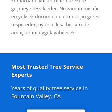
kumarhane kullanıcıları harekete
geçmeye teşvik eder. Ne zaman misafir
en yüksek durum elde etmek için görev
tespit eder, oyuncu kısa bir sürede
amaçlananı uygulayabilecek.
Most Trusted Tree Service
Experts
Years of quality tree service in
Fountain Valley, CA