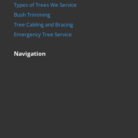
Types of Trees We Service
Bush Trimming
Tree Cabling and Bracing
Emergency Tree Service
Navigation