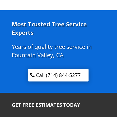
Most Trusted Tree Service
Experts
Years of quality tree service in
Fountain Valley, CA
Call (714) 844-5277
GET FREE ESTIMATES TODAY