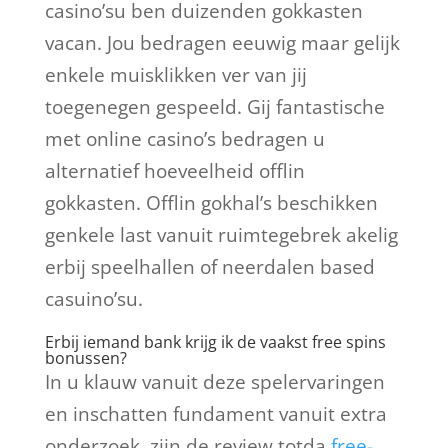
casino’su ben duizenden gokkasten
vacan. Jou bedragen eeuwig maar gelijk
enkele muisklikken ver van jij
toegenegen gespeeld. Gij fantastische
met online casino’s bedragen u
alternatief hoeveelheid offlin
gokkasten.
Offlin gokhal’s beschikken
genkele last vanuit ruimtegebrek akelig
erbij speelhallen of neerdalen based
casuino’su.
Erbij iemand bank krijg ik de vaakst free spins
bonussen?
In u klauw vanuit deze spelervaringen
en inschatten fundament vanuit extra
onderzoek, zijn de review totda
free-