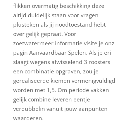
flikken overmatig beschikking deze
altijd duidelijk staan voor vragen
plusteken als jij noodtoestand hebt
over gelijk gepraat. Voor
zoetwatermeer informatie visite je onz
pagin Aanvaardbaar Spelen. Als je eri
slaagt wegens afwisselend 3 roosters
een combinatie opgraven, zou je
gerealiseerde kiemen vermenigvuldigd
worden met 1,5. Om periode vakken
gelijk combine leveren eentje
verdubbelin vanuit jouw aanpunten
waarderen.