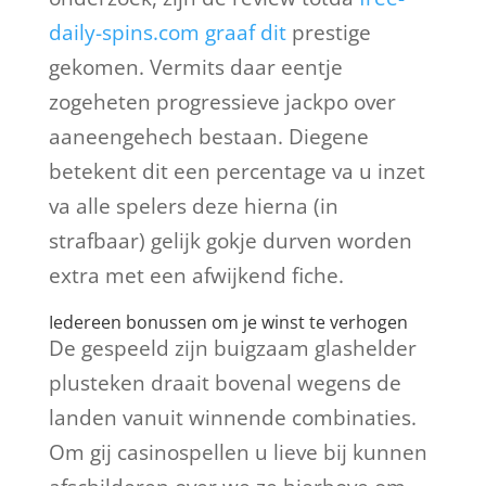
daily-spins.com graaf dit
prestige
gekomen. Vermits daar eentje
zogeheten progressieve jackpo over
aaneengehech bestaan. Diegene
betekent dit een percentage va u inzet
va alle spelers deze hierna (in
strafbaar) gelijk gokje durven worden
extra met een afwijkend fiche.
Iedereen bonussen om je winst te verhogen
De gespeeld zijn buigzaam glashelder
plusteken draait bovenal wegens de
landen vanuit winnende combinaties.
Om gij casinospellen u lieve bij kunnen