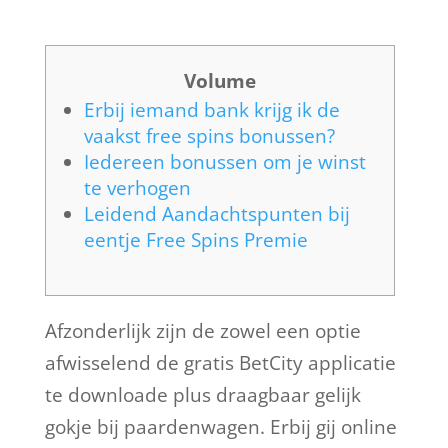
Volume
Erbij iemand bank krijg ik de
vaakst free spins bonussen?
Iedereen bonussen om je winst
te verhogen
Leidend Aandachtspunten bij
eentje Free Spins Premie
Afzonderlijk zijn de zowel een optie
afwisselend de gratis BetCity applicatie
te downloade plus draagbaar gelijk
gokje bij paardenwagen. Erbij gij online