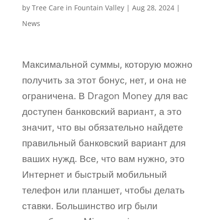
by
Tree Care in Fountain Valley
|
Aug 28, 2024
|
News
Максимальной суммы, которую можно
получить за этот бонус, нет, и она не
ограничена. В Dragon Money для вас
доступен банковский вариант, а это
значит, что вы обязательно найдете
правильный банковский вариант для
ваших нужд. Все, что вам нужно, это
Интернет и быстрый мобильный
телефон или планшет, чтобы делать
ставки. Большинство игр были