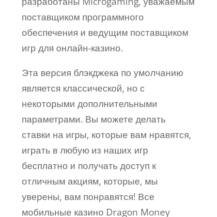
разработаны Microgaming, уважаемым
поставщиком программного
обеспечения и ведущим поставщиком
игр для онлайн-казино.
Эта версия блэкджека по умолчанию
является классической, но с
некоторыми дополнительными
параметрами. Вы можете делать
ставки на игры, которые вам нравятся,
играть в любую из наших игр
бесплатно и получать доступ к
отличным акциям, которые, мы
уверены, вам понравятся! Все
мобильные казино Dragon Money