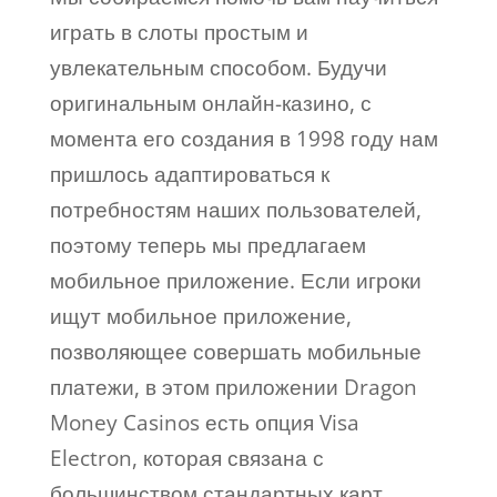
играть в слоты простым и
увлекательным способом. Будучи
оригинальным онлайн-казино, с
момента его создания в 1998 году нам
пришлось адаптироваться к
потребностям наших пользователей,
поэтому теперь мы предлагаем
мобильное приложение. Если игроки
ищут мобильное приложение,
позволяющее совершать мобильные
платежи, в этом приложении Dragon
Money Casinos есть опция Visa
Electron, которая связана с
большинством стандартных карт,