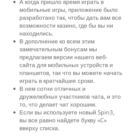
А когда пришло время играть в
мобильные игры, приложение было
разработано так, чтобы дать вам все
возможности казино, где бы вы ни
находились.
В дополнение ко всем этим
замечательным бонусам мы
предлагаем версии нашего веб-
сайта для мобильных устройств и
планшетов, так что вы можете начать
играть в кратчайшие сроки.
В нем сотни отличных и
дружелюбных участников чата, и это
то, что делает чат хорошим.
Если вы используете новый Spin3,
вы все равно найдете букву «C»
вверху списка.