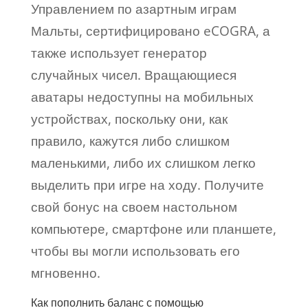
Управлением по азартным играм
Мальты, сертифицировано eCOGRA, а
также использует генератор
случайных чисел. Вращающиеся
аватары недоступны на мобильных
устройствах, поскольку они, как
правило, кажутся либо слишком
маленькими, либо их слишком легко
выделить при игре на ходу. Получите
свой бонус на своем настольном
компьютере, смартфоне или планшете,
чтобы вы могли использовать его
мгновенно.
Как пополнить баланс с помощью