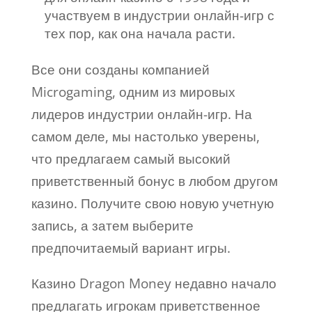
участвуем в индустрии онлайн-игр с
тех пор, как она начала расти.
Все они созданы компанией
Microgaming, одним из мировых
лидеров индустрии онлайн-игр. На
самом деле, мы настолько уверены,
что предлагаем самый высокий
приветственный бонус в любом другом
казино. Получите свою новую учетную
запись, а затем выберите
предпочитаемый вариант игры.
Казино Dragon Money недавно начало
предлагать игрокам приветственное