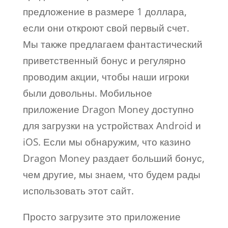
предложение в размере 1 доллара,
если они откроют свой первый счет.
Мы также предлагаем фантастический
приветственный бонус и регулярно
проводим акции, чтобы наши игроки
были довольны. Мобильное
приложение Dragon Money доступно
для загрузки на устройствах Android и
iOS. Если мы обнаружим, что казино
Dragon Money раздает больший бонус,
чем другие, мы знаем, что будем рады
использовать этот сайт.
Просто загрузите это приложение