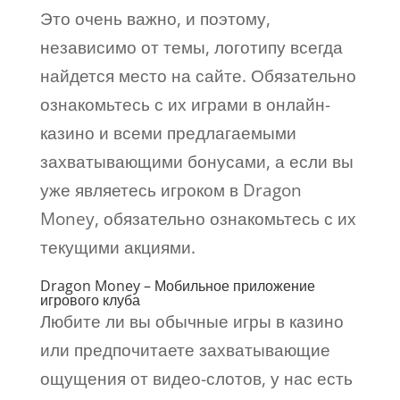
Это очень важно, и поэтому,
независимо от темы, логотипу всегда
найдется место на сайте. Обязательно
ознакомьтесь с их играми в онлайн-
казино и всеми предлагаемыми
захватывающими бонусами, а если вы
уже являетесь игроком в Dragon
Money, обязательно ознакомьтесь с их
текущими акциями.
Dragon Money – Мобильное приложение
игрового клуба
Любите ли вы обычные игры в казино
или предпочитаете захватывающие
ощущения от видео-слотов, у нас есть