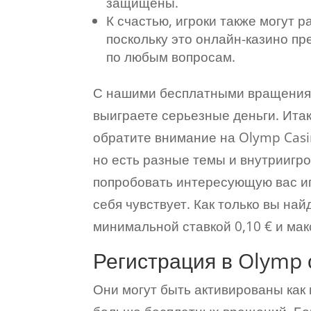
защищены.
К счастью, игроки также могут 
поскольку это онлайн-казино пр
по любым вопросам.
С нашими бесплатными вращениям
выиграете серьезные деньги. Итак
обратите внимание на Olymp Casi
но есть разные темы и внутриигро
попробовать интересующую вас игр
себя чувствует. Как только вы най
минимальной ставкой 0,10 € и мак
Регистрация в Olymp 
Они могут быть активированы как 