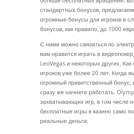
больше бесплатных вращений. Бо
стандартных бонусов, предлагаем
огромные бонусы для игроков в сл
бонусов, как правило, до 1000 евр
С ними можно связаться по элект
вам нравится играть в видеопокер,
LeoVegas и некоторых других. Как
игроков уже более 20 лет. Когда 
огромный приветственный бонус, к
сразу же начнете работать. Olym
захватывающих игр, в том числе н
бесплатные игры в казино само по
реальные деньги.