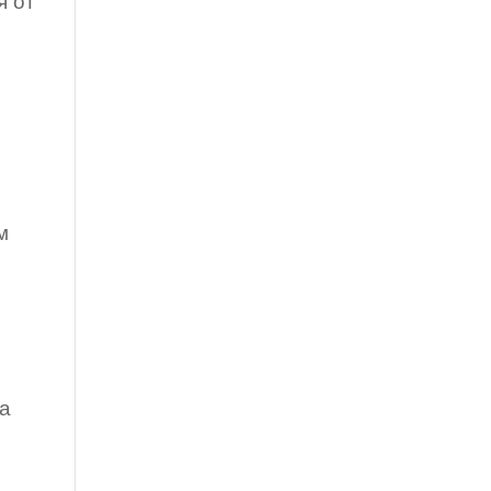
я от
м
на