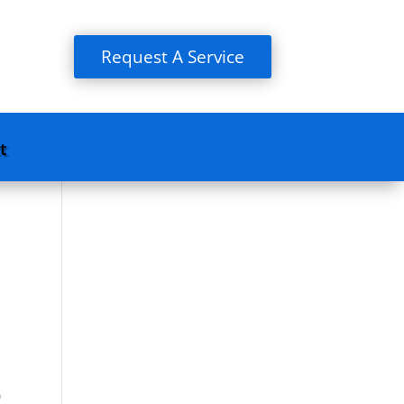
Request A Service
t
ю