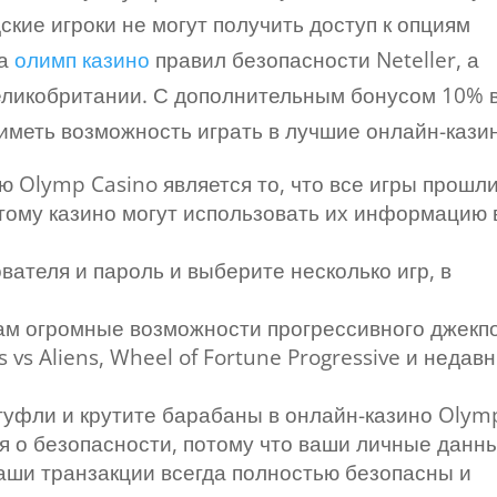
ские игроки не могут получить доступ к опциям
за
олимп казино
правил безопасности Neteller, а
Великобритании. С дополнительным бонусом 10% 
иметь возможность играть в лучшие онлайн-кази
 Olymp Casino является то, что все игры прошл
тому казино могут использовать их информацию 
вателя и пароль и выберите несколько игр, в
ам огромные возможности прогрессивного джекпо
 vs Aliens, Wheel of Fortune Progressive и недав
туфли и крутите барабаны в онлайн-казино Olym
ся о безопасности, потому что ваши личные данн
ваши транзакции всегда полностью безопасны и