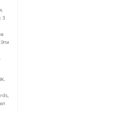
я.
с 3
на
 Эти
ь
ПК.
rds,
ают