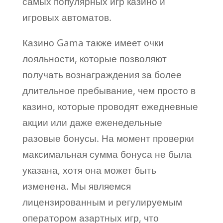
самых популярных игр казино и
игровых автоматов.
Казино Gama также имеет очки
лояльности, которые позволяют
получать вознаграждения за более
длительное пребывание, чем просто в
казино, которые проводят ежедневные
акции или даже еженедельные
разовые бонусы. На момент проверки
максимальная сумма бонуса не была
указана, хотя она может быть
изменена. Мы являемся
лицензированным и регулируемым
оператором азартных игр, что