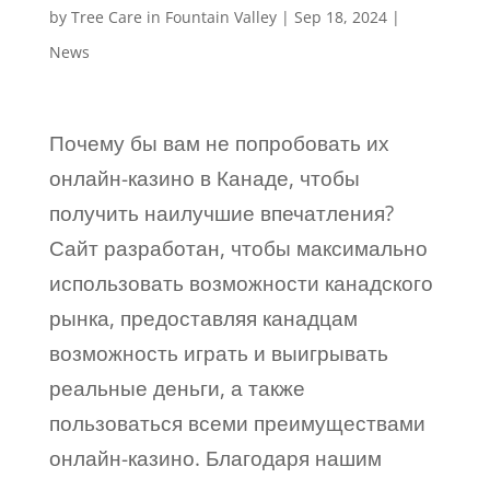
by
Tree Care in Fountain Valley
|
Sep 18, 2024
|
News
Почему бы вам не попробовать их
онлайн-казино в Канаде, чтобы
получить наилучшие впечатления?
Сайт разработан, чтобы максимально
использовать возможности канадского
рынка, предоставляя канадцам
возможность играть и выигрывать
реальные деньги, а также
пользоваться всеми преимуществами
онлайн-казино. Благодаря нашим