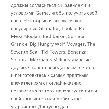
должны согласиться с Правилами и
условиями Gama, чтобы получить свой
приз. Некоторые игры включают
популярные Gladiator, Book of Ra,
Mega Moolah, Red Baron, Spinata
Grande, Big Hungry Wolf, Voyages, The
Seventh Seal, Tiki Towers, Bonanza,
Spinata, Mermaids Millions и многие
другие. Станьте победителем в Gama
и приготовьтесь к самым приятным
впечатлениям от онлайн-казино,
независимо от того, используете ли вы
свой компьютер или мобильное
устройство. Доступно для