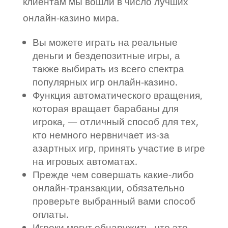
клиентам мы вошли в число лучших
онлайн-казино мира.
Вы можете играть на реальные
деньги и бездепозитные игры, а
также выбирать из всего спектра
популярных игр онлайн-казино.
Функция автоматического вращения,
которая вращает барабаны для
игрока, — отличный способ для тех,
кто немного нервничает из-за
азартных игр, принять участие в игре
на игровых автоматах.
Прежде чем совершать какие-либо
онлайн-транзакции, обязательно
проверьте выбранный вами способ
оплаты.
Игроки могут обнаружить, что это