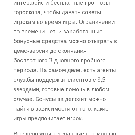
интерфейс и бесплатные прогнозы
гороскопа, чтобы давать советы
игрокам во время игры. Ограничений
по времени нет, и заработанные
бонусные средства можно отыграть в
демо-версии до окончания
бесплатного 3-дневного пробного
периода. На самом деле, есть агенты
службы поддержки клиентов с 8,5
звездами, готовые помочь в любом
случае. Бонусы за депозит можно
найти в зависимости от того, какие
игры предпочитает игрок.
Все депозиты, сделанные с помощью