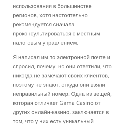
использования в большинстве
регионов, хотя настоятельно
рекомендуется сначала
проконсультироваться с местным
налоговым управлением.
Я написал им по электронной почте и
спросил, почему, но они ответили, что
никогда не замечают своих клиентов,
поэтому не знают, откуда они взяли
неправильный номер. Одна из вещей,
которая отличает Gama Casino от
других онлайн-казино, заключается в
том, что у них есть уникальный