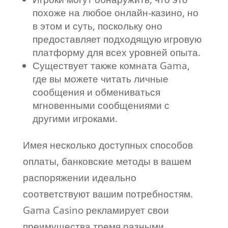
похоже на любое онлайн-казино, но
в этом и суть, поскольку оно
предоставляет подходящую игровую
платформу для всех уровней опыта.
Существует также комната Gama,
где вы можете читать личные
сообщения и обмениваться
мгновенными сообщениями с
другими игроками.
Имея несколько доступных способов
оплаты, банковские методы в вашем
распоряжении идеально
соответствуют вашим потребностям.
Gama Casino рекламирует свои
преимущества тремя разными