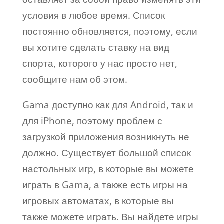
условия в любое время. Список
постоянно обновляется, поэтому, если
вы хотите сделать ставку на вид
спорта, которого у нас просто нет,
сообщите нам об этом.
Gama доступно как для Android, так и
для iPhone, поэтому проблем с
загрузкой приложения возникнуть не
должно. Существует большой список
настольных игр, в которые вы можете
играть в Gama, а также есть игры на
игровых автоматах, в которые вы
также можете играть. Вы найдете игры