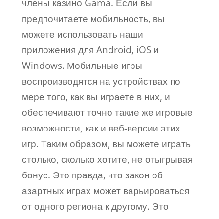
члены казино Gama. Если вы
предпочитаете мобильность, вы
можете использовать наши
приложения для Android, iOS и
Windows. Мобильные игры
воспроизводятся на устройствах по
мере того, как вы играете в них, и
обеспечивают точно такие же игровые
возможности, как и веб-версии этих
игр. Таким образом, вы можете играть
столько, сколько хотите, не отыгрывая
бонус. Это правда, что закон об
азартных играх может варьироваться
от одного региона к другому. Это