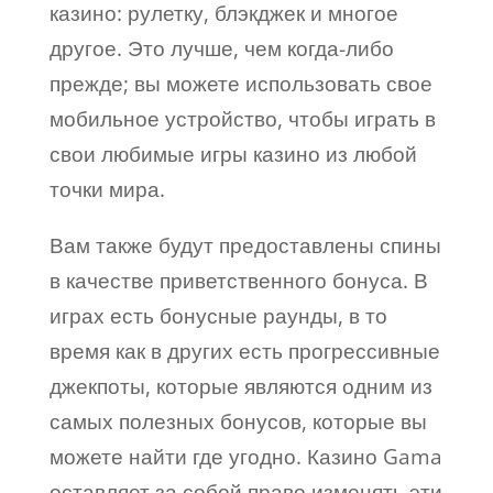
казино: рулетку, блэкджек и многое
другое. Это лучше, чем когда-либо
прежде; вы можете использовать свое
мобильное устройство, чтобы играть в
свои любимые игры казино из любой
точки мира.
Вам также будут предоставлены спины
в качестве приветственного бонуса. В
играх есть бонусные раунды, в то
время как в других есть прогрессивные
джекпоты, которые являются одним из
самых полезных бонусов, которые вы
можете найти где угодно. Казино Gama
оставляет за собой право изменять эти