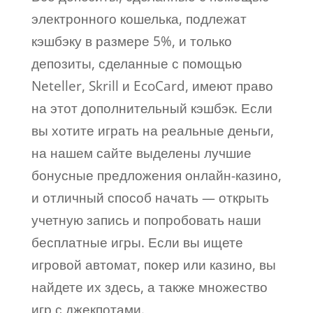
электронного кошелька, подлежат
кэшбэку в размере 5%, и только
депозиты, сделанные с помощью
Neteller, Skrill и EcoCard, имеют право
на этот дополнительный кэшбэк. Если
вы хотите играть на реальные деньги,
на нашем сайте выделены лучшие
бонусные предложения онлайн-казино,
и отличный способ начать — открыть
учетную запись и попробовать наши
бесплатные игры. Если вы ищете
игровой автомат, покер или казино, вы
найдете их здесь, а также множество
игр с джекпотами.