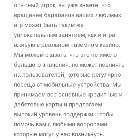
опытный игрок, вы уже знаете, что
вращение барабанов ваших любимых
игр может быть таким же
увлекательным занятием, как и игра
вживую в реальном наземном казино.
Мы можем сказать, что это не имело
большого значения, но может повлиять
на пользователей, которые регулярно
посещают мобильные устройства. Мы
принимаем все основные кредитные и
дебетовые карты и предлагаем
высокий уровень поддержки, чтобы
помочь вам с любыми вопросами,
которые могут у вас возникнуть.