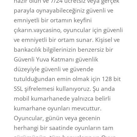
hazır olun ve 7/24 ücretsiz veya gerçek
parayla oynayabileceğiniz güvenli ve
emniyetli bir ortamın keyfini
çıkarın.vaycasino, oyuncular için güvenli
ve emniyetli bir ortam sunar. Kişisel ve
bankacılık bilgilerinizin benzersiz bir
Güvenli Yuva Katmanı güvenlik
düzeyiyle güvenli ve güvende
tutulduğundan emin olmak için 128 bit
SSL şifrelemesi kullanıyoruz. Şu anda
mobil kumarhanede yalnızca belirli
kumarhane oyunları mevcuttur.
Oyuncular, günün veya gecenin
herhangi bir saatinde oyunların tam