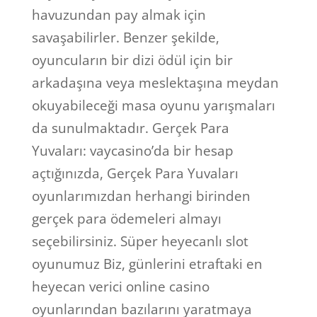
havuzundan pay almak için
savaşabilirler. Benzer şekilde,
oyuncuların bir dizi ödül için bir
arkadaşına veya meslektaşına meydan
okuyabileceği masa oyunu yarışmaları
da sunulmaktadır. Gerçek Para
Yuvaları: vaycasino’da bir hesap
açtığınızda, Gerçek Para Yuvaları
oyunlarımızdan herhangi birinden
gerçek para ödemeleri almayı
seçebilirsiniz. Süper heyecanlı slot
oyunumuz Biz, günlerini etraftaki en
heyecan verici online casino
oyunlarından bazılarını yaratmaya