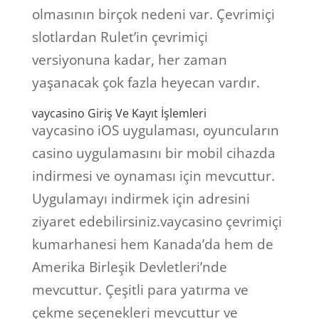
olmasının birçok nedeni var. Çevrimiçi
slotlardan Rulet’in çevrimiçi
versiyonuna kadar, her zaman
yaşanacak çok fazla heyecan vardır.
vaycasino Giriş Ve Kayıt İşlemleri
vaycasino iOS uygulaması, oyuncuların
casino uygulamasını bir mobil cihazda
indirmesi ve oynaması için mevcuttur.
Uygulamayı indirmek için adresini
ziyaret edebilirsiniz.vaycasino çevrimiçi
kumarhanesi hem Kanada’da hem de
Amerika Birleşik Devletleri’nde
mevcuttur. Çeşitli para yatırma ve
çekme seçenekleri mevcuttur ve