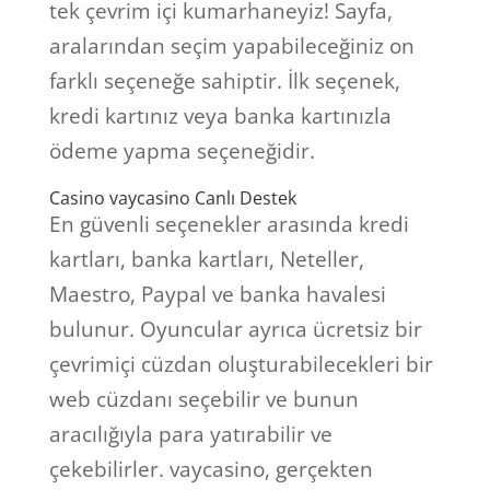
tek çevrim içi kumarhaneyiz! Sayfa,
aralarından seçim yapabileceğiniz on
farklı seçeneğe sahiptir. İlk seçenek,
kredi kartınız veya banka kartınızla
ödeme yapma seçeneğidir.
Casino vaycasino Canlı Destek
En güvenli seçenekler arasında kredi
kartları, banka kartları, Neteller,
Maestro, Paypal ve banka havalesi
bulunur. Oyuncular ayrıca ücretsiz bir
çevrimiçi cüzdan oluşturabilecekleri bir
web cüzdanı seçebilir ve bunun
aracılığıyla para yatırabilir ve
çekebilirler. vaycasino, gerçekten