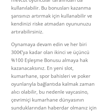
mevcut oyuncular tarafından da
kullanılabilir. Bu bonusları kazanma
şansınızı artırmak için kullanabilir ve
kendinizi riske atmadan oyununuzu
artırabilirsiniz.
Oynamaya devam edin ve her biri
300€’ya kadar olan ikinci ve üçüncü
%100 Eşleşme Bonusu almaya hak
kazanacaksınız. En yeni slot,
kumarhane, spor bahisleri ve poker
oyunlarıyla bağlantıda kalmak zaman
alıcı olabilir, bu nedenle vaycasino,
çevrimiçi kumarhane dünyasının
sunduklarından haberdar olmanız için