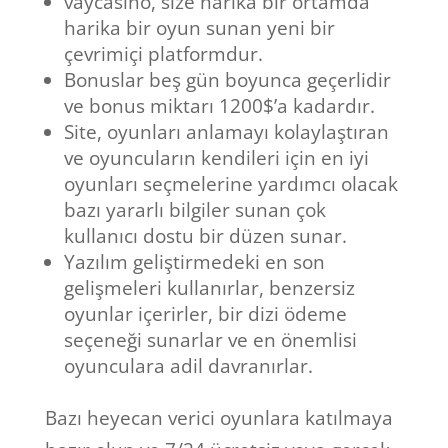
vaycasino, size harika bir ortamda
harika bir oyun sunan yeni bir
çevrimiçi platformdur.
Bonuslar beş gün boyunca geçerlidir
ve bonus miktarı 1200$’a kadardır.
Site, oyunları anlamayı kolaylaştıran
ve oyuncuların kendileri için en iyi
oyunları seçmelerine yardımcı olacak
bazı yararlı bilgiler sunan çok
kullanıcı dostu bir düzen sunar.
Yazılım geliştirmedeki en son
gelişmeleri kullanırlar, benzersiz
oyunlar içerirler, bir dizi ödeme
seçeneği sunarlar ve en önemlisi
oyunculara adil davranırlar.
Bazı heyecan verici oyunlara katılmaya