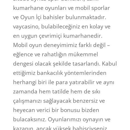
kumarhane oyunları ve mobil sporlar
ve Oyun İçi bahisler bulunmaktadır.
vaycasino, bulabileceğiniz en kolay ve
en uygun çevrimiçi kumarhanedir.
Mobil oyun deneyimimiz farklı değil –
eğlence ve rahatlığın mükemmel
dengesi olacak şekilde tasarlandı. Kabul
ettiğimiz bankacılık yöntemlerinden
herhangi biri ile para yatırabilir ve aynı
zamanda hem tatilde hem de sıkı
çalışmanızı sağlayacak benzersiz ve
heyecan verici bir bonusu bizden
bulacaksınız. Oyunlarımızı oynayın ve
kazanın, ancak yüksek bahisçiyseniz