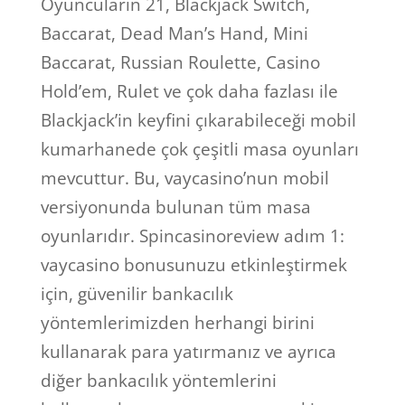
Oyuncuların 21, Blackjack Switch,
Baccarat, Dead Man’s Hand, Mini
Baccarat, Russian Roulette, Casino
Hold’em, Rulet ve çok daha fazlası ile
Blackjack’in keyfini çıkarabileceği mobil
kumarhanede çok çeşitli masa oyunları
mevcuttur. Bu, vaycasino’nun mobil
versiyonunda bulunan tüm masa
oyunlarıdır. Spincasinoreview adım 1:
vaycasino bonusunuzu etkinleştirmek
için, güvenilir bankacılık
yöntemlerimizden herhangi birini
kullanarak para yatırmanız ve ayrıca
diğer bankacılık yöntemlerini