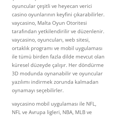
oyuncular çeşitli ve heyecan verici
casino oyunlarının keyfini çıkarabilirler.
vaycasino, Malta Oyun Otoritesi
tarafından yetkilendirilir ve düzenlenir.
vaycasino, oyuncuları, web sitesi,
ortaklık programı ve mobil uygulaması
ile tümü birden fazla dilde mevcut olan
küresel düzeyde çalışır. Her döndürme
3D modunda oynanabilir ve oyuncular
yazılımı indirmek zorunda kalmadan
oynamayı seçebilirler.
vaycasino mobil uygulaması ile NFL,
NFL ve Avrupa ligleri, NBA, MLB ve