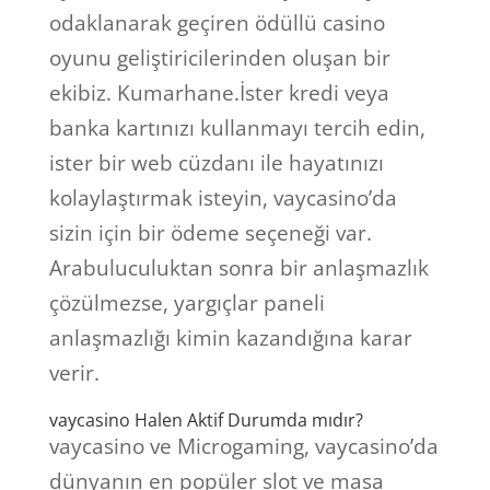
odaklanarak geçiren ödüllü casino
oyunu geliştiricilerinden oluşan bir
ekibiz. Kumarhane.İster kredi veya
banka kartınızı kullanmayı tercih edin,
ister bir web cüzdanı ile hayatınızı
kolaylaştırmak isteyin, vaycasino’da
sizin için bir ödeme seçeneği var.
Arabuluculuktan sonra bir anlaşmazlık
çözülmezse, yargıçlar paneli
anlaşmazlığı kimin kazandığına karar
verir.
vaycasino Halen Aktif Durumda mıdır?
vaycasino ve Microgaming, vaycasino’da
dünyanın en popüler slot ve masa