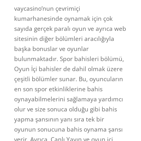
vaycasino’nun çevrimiçi
kumarhanesinde oynamak için çok
sayıda gerçek paralı oyun ve ayrıca web
sitesinin diğer bölümleri aracılığıyla
başka bonuslar ve oyunlar
bulunmaktadır. Spor bahisleri bölümü,
Oyun İçi bahisler de dahil olmak üzere
çeşitli bölümler sunar. Bu, oyuncuların
en son spor etkinliklerine bahis
oynayabilmelerini sağlamaya yardımcı
olur ve size sonuca olduğu gibi bahis
yapma şansının yanı sıra tek bir
oyunun sonucuna bahis oynama şansı
verir. Ayrıca, Canlı Yayın ve oyun içi