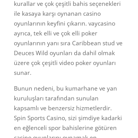
kurallar ve çok çeşitli bahis seçenekleri
ile kasaya karşı oynanan casino
oyunlarının keyfini çıkarın. vaycasino
ayrıca, tek elli ve çok elli poker
oyunlarının yanı sıra Caribbean stud ve
Deuces Wild oyunları da dahil olmak
üzere çok çeşitli video poker oyunları
sunar.
Bunun nedeni, bu kumarhane ve yan
kuruluşları tarafından sunulan
kapsamlı ve benzersiz hizmetlerdir.
Spin Sports Casino, sizi şimdiye kadarki
en eğlenceli spor bahislerine götüren
casino oyunlarını oynamak en