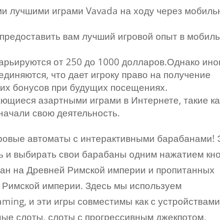
ми лучшими играми Vavada на ходу через мобиль
ы предоставить вам лучший игровой опыт в мобил
арьируются от 250 до 1000 долларов.Однако ино
диняются, что дает игроку право на получение
их бонусов при будущих посещениях.
ющиеся азартными играми в Интернете, такие ка
, начали свою деятельность.
гровые автоматы с интерактивными барабанами! 
ь и выбирать свои барабаны одним нажатием кно
ван на Древней Римской империи и пропитанных
 Римской империи. Здесь мы используем
ming, и эти игры совместимы как с устройствам
ярные слоты, слоты с прогрессивным джекпотом,