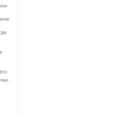
ное
ьном
гда
к
Это
пки.
и