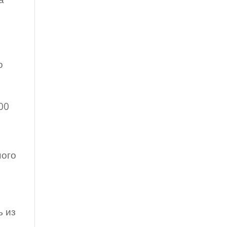
е
ы
о
00
ного
ь из