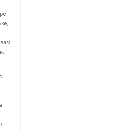
ере
жке,
 вам
ак
я.
ы
т