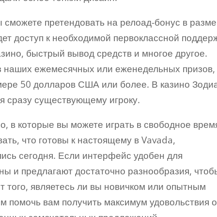
ы сможете претендовать на релоад-бонус в разм
удет доступ к необходимой первоклассной поддер
зино, быстрый вывод средств и многое другое.
з наших ежемесячных или еженедельных призов,
мере 50 долларов США или более. В казино Зоди
я сразу существующему игроку.
но, в которые вы можете играть в свободное врем
вать, что готовы к настоящему в Vavada,
пись сегодня. Если интерфейс удобен для
зны и предлагают достаточно разнообразия, чтоб
т того, являетесь ли вы новичком или опытным
ем помочь вам получить максимум удовольствия о