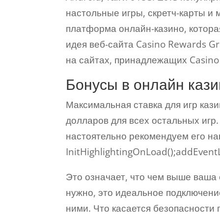
настольные игры, скретч-карты и 
платформа онлайн-казино, котора
идея веб-сайта Casino Rewards Gr
на сайтах, принадлежащих Casino
Бонусы в онлайн кази
Максимальная ставка для игр кази
долларов для всех остальных игр.
настоятельно рекомендуем его на
InitHighlightingOnLoad();addEventL
Это означает, что чем выше ваша 
нужно, это идеальное подключение
ними. Что касается безопасности 