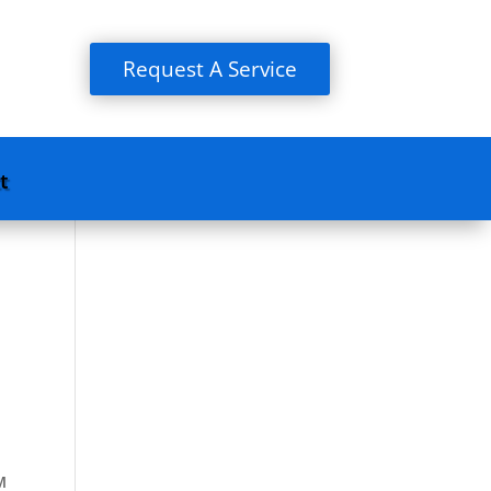
Request A Service
t
м