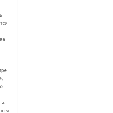
ь
ются
ь
тве
ире
е,
то
сы.
пным