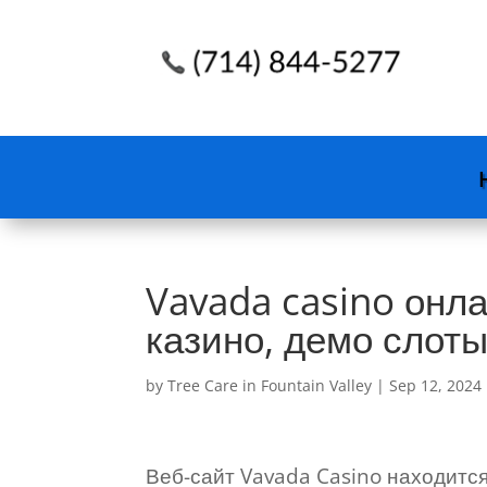
Vavada casino онл
казино, демо слоты
by
Tree Care in Fountain Valley
|
Sep 12, 2024
Веб-сайт Vavada Casino находитс