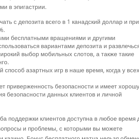
ми в эпигастрии.
чать с депозита всего в 1 канадский доллар и пр
%.
ными бесплатными вращениями и другими
спользоваться вариантами депозита и развлечься
ирокий выбор мобильных слотов, а также такие
нго.
й способ азартных игр в наше время, когда у все
ет приверженность безопасности и имеет хорош
ия безопасности данных клиентов и личной
а поддержки клиентов доступна в любое время 
 вопросы и проблемы, с которыми вы можете
м казино. Бонус бесплатного матча нельзя обмен