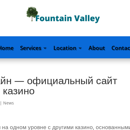
Home
Services
Location
About
Contac
айн — официальный сайт
 казино
|
News
я на одном уровне с другими казино, основанным