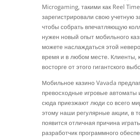
Microgaming, такими как Reel Time
зарегистрировали свою учетную за
чтобы собрать впечатляющую колл
нужен новый опыт мобильного казин
можете наслаждаться этой неверо
время и в любом месте. Клиенты, к
восторге от этого гигантского выбо
Мобильное казино Vavada предлаг
превосходные игровые автоматы и
сюда приезжают люди со всего мир
этому наши регулярные акции, в т
появится отличная причина играть
разработчик программного обеспеч