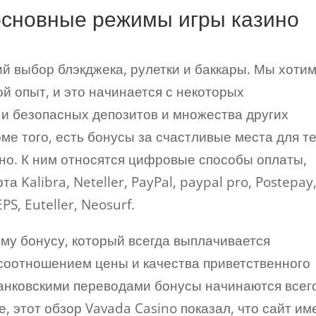
основные режимы игры казино
й выбор блэкджека, рулетки и баккары. Мы хотим
й опыт, и это начинается с некоторых
и безопасных депозитов и множества других
е того, есть бонусы за счастливые места для те
ино. К ним относятся цифровые способы оплаты,
та Kalibra, Neteller, PayPal, paypal pro, Postepay
PS, Euteller, Neosurf.
ому бонусу, который всегда выплачивается
соотношением цены и качества приветственного
анковскими переводами бонусы начинаются всего
, этот обзор Vavada Casino показал, что сайт им