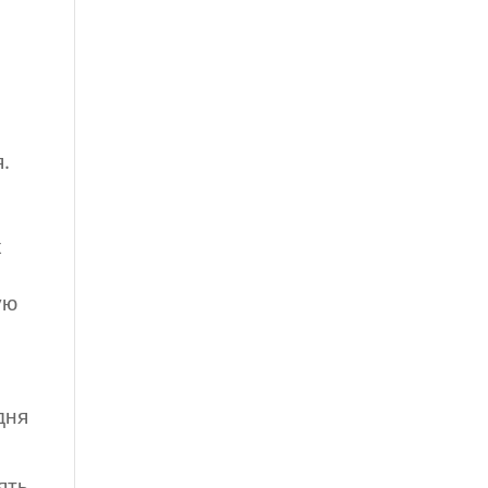
и
.
х
ую
дня
ять