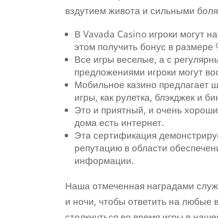
вздутием живота и сильными боля
В Vavada Casino игроки могут на
этом получить бонус в размере 
Все игры веселые, а с регуляр
предложениями игроки могут во
Мобильное казино предлагает ш
игры, как рулетка, блэкджек и би
Это и приятный, и очень хороши
дома есть интернет.
Эта сертификация демонстриру
репутацию в области обеспечен
информации.
Наша отмеченная наградами служб
и ночи, чтобы ответить на любые
столкнуться во время игры в наше