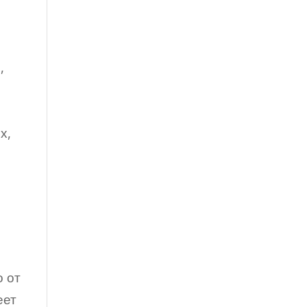
,
х,
,
 от
еет