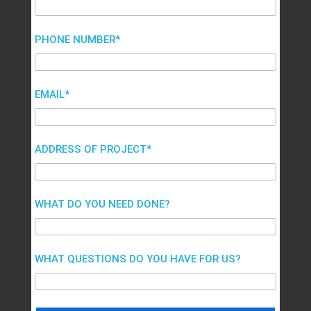
PHONE NUMBER*
EMAIL*
ADDRESS OF PROJECT*
WHAT DO YOU NEED DONE?
WHAT QUESTIONS DO YOU HAVE FOR US?