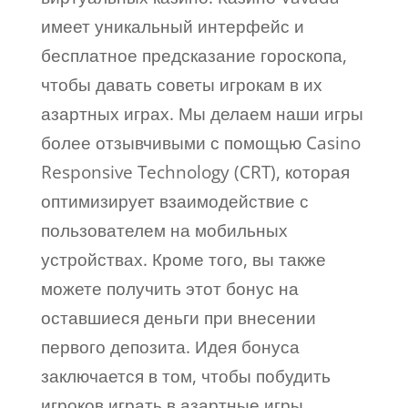
имеет уникальный интерфейс и
бесплатное предсказание гороскопа,
чтобы давать советы игрокам в их
азартных играх. Мы делаем наши игры
более отзывчивыми с помощью Casino
Responsive Technology (CRT), которая
оптимизирует взаимодействие с
пользователем на мобильных
устройствах. Кроме того, вы также
можете получить этот бонус на
оставшиеся деньги при внесении
первого депозита. Идея бонуса
заключается в том, чтобы побудить
игроков играть в азартные игры.