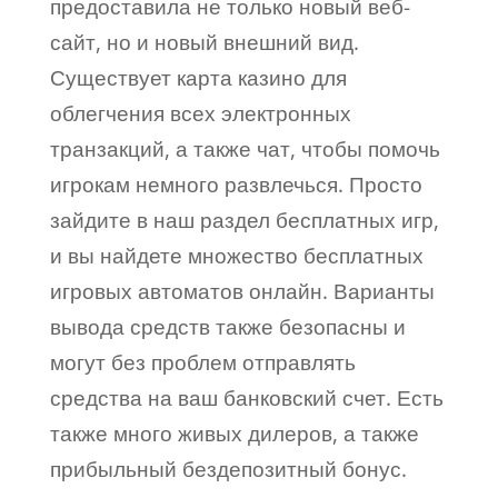
предоставила не только новый веб-
сайт, но и новый внешний вид.
Существует карта казино для
облегчения всех электронных
транзакций, а также чат, чтобы помочь
игрокам немного развлечься. Просто
зайдите в наш раздел бесплатных игр,
и вы найдете множество бесплатных
игровых автоматов онлайн. Варианты
вывода средств также безопасны и
могут без проблем отправлять
средства на ваш банковский счет. Есть
также много живых дилеров, а также
прибыльный бездепозитный бонус.