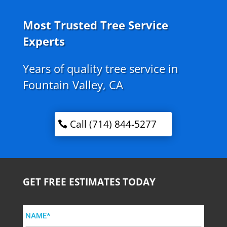
Most Trusted Tree Service
Experts
Years of quality tree service in
Fountain Valley, CA
Call (714) 844-5277
GET FREE ESTIMATES TODAY
NAME*