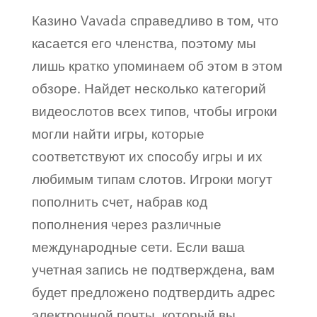
Казино Vavada справедливо в том, что
касается его членства, поэтому мы
лишь кратко упоминаем об этом в этом
обзоре. Найдет несколько категорий
видеослотов всех типов, чтобы игроки
могли найти игры, которые
соответствуют их способу игры и их
любимым типам слотов. Игроки могут
пополнить счет, набрав код
пополнения через различные
международные сети. Если ваша
учетная запись не подтверждена, вам
будет предложено подтвердить адрес
электронной почты, который вы