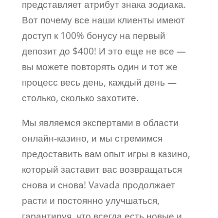
представляет атрибут знака зодиака.
Вот почему все наши клиенты имеют
доступ к 100% бонусу на первый
депозит до $400! И это еще не все —
вы можете повторять один и тот же
процесс весь день, каждый день —
столько, сколько захотите.
Мы являемся экспертами в области
онлайн-казино, и мы стремимся
предоставить вам опыт игры в казино,
который заставит вас возвращаться
снова и снова! Vavada продолжает
расти и постоянно улучшаться,
гарантируя, что всегда есть новые и