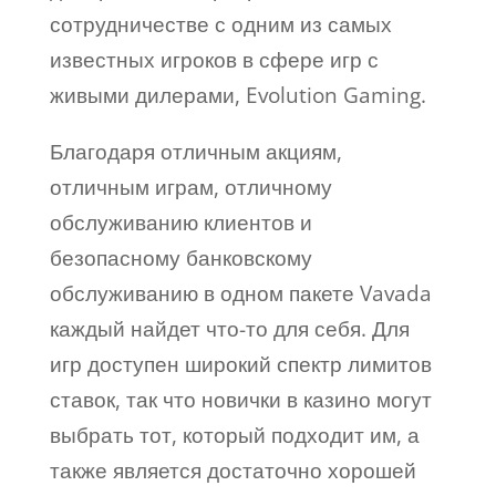
сотрудничестве с одним из самых
известных игроков в сфере игр с
живыми дилерами, Evolution Gaming.
Благодаря отличным акциям,
отличным играм, отличному
обслуживанию клиентов и
безопасному банковскому
обслуживанию в одном пакете Vavada
каждый найдет что-то для себя. Для
игр доступен широкий спектр лимитов
ставок, так что новички в казино могут
выбрать тот, который подходит им, а
также является достаточно хорошей