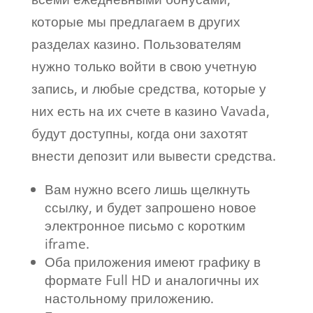
которые мы предлагаем в других
разделах казино. Пользователям
нужно только войти в свою учетную
запись, и любые средства, которые у
них есть на их счете в казино Vavada,
будут доступны, когда они захотят
внести депозит или вывести средства.
Вам нужно всего лишь щелкнуть
ссылку, и будет запрошено новое
электронное письмо с коротким
iframe.
Оба приложения имеют графику в
формате Full HD и аналогичны их
настольному приложению.