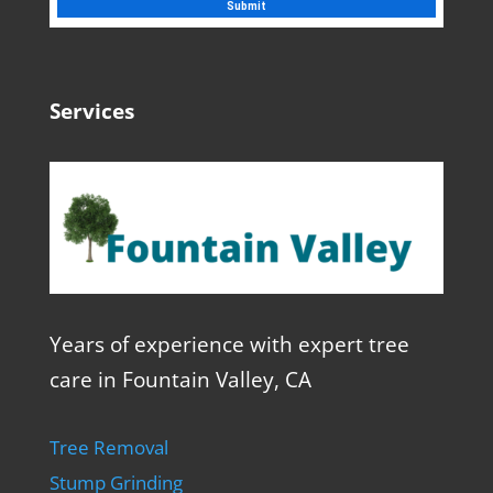
Services
Years of experience with expert tree
care in Fountain Valley, CA
Tree Removal
Stump Grinding