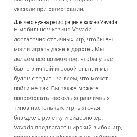
указали при регистрации.
Для чего нужна регистрация в казино Vavada
В мобильном казино Vavada
достаточно отличных игр, чтобы вы
могли играть даже в дороге!. Мы
делаем все возможное, чтобы у вас
был отличный игровой опыт, и мы
будем следить за всем, что может
пойти не так. Вы также можете
попробовать несколько различных
типов настольных игр, включая
блэкджек, рулетку и видеопокер.
Vavada предлагает широкий выбор игр,