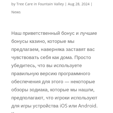
by
Tree Care in Fountain Valley
|
Aug 28, 2024
|
News
Наш приветственный бонус и лучшие
бонусы казино, которые мы
предлагаем, наверняка заставят вас
чувствовать себя как дома. Просто
убедитесь, что вы используете
правильную версию программного
обеспечения для этого — некоторые
обзоры зодиака, которые мы нашли,
предполагают, что игроки используют
для игры устройства iOS или Android.