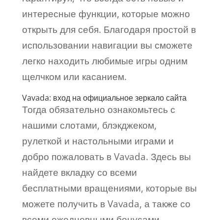
интересные функции, которые можно
открыть для себя. Благодаря простой в
использовании навигации вы сможете
легко находить любимые игры одним
щелчком или касанием.
Vavada: вход на официальное зеркало сайта
Тогда обязательно ознакомьтесь с
нашими слотами, блэкджеком,
рулеткой и настольными играми и
добро пожаловать в Vavada. Здесь вы
найдете вкладку со всеми
бесплатными вращениями, которые вы
можете получить в Vavada, а также со
всеми ежедневными бонусами,