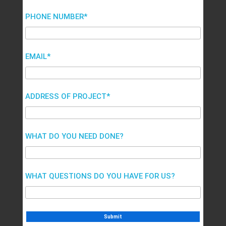
PHONE NUMBER*
EMAIL*
ADDRESS OF PROJECT*
WHAT DO YOU NEED DONE?
WHAT QUESTIONS DO YOU HAVE FOR US?