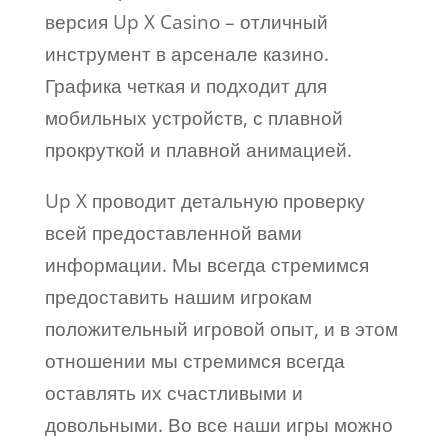
версия Up X Casino – отличный
инструмент в арсенале казино.
Графика четкая и подходит для
мобильных устройств, с плавной
прокруткой и плавной анимацией.
Up X проводит детальную проверку
всей предоставленной вами
информации. Мы всегда стремимся
предоставить нашим игрокам
положительный игровой опыт, и в этом
отношении мы стремимся всегда
оставлять их счастливыми и
довольными. Во все наши игры можно