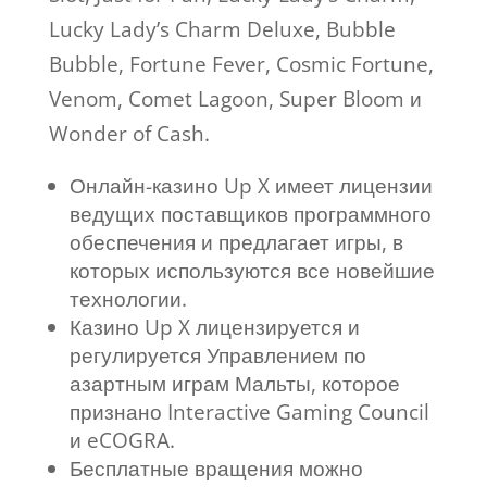
Lucky Lady’s Charm Deluxe, Bubble
Bubble, Fortune Fever, Cosmic Fortune,
Venom, Comet Lagoon, Super Bloom и
Wonder of Cash.
Онлайн-казино Up X имеет лицензии
ведущих поставщиков программного
обеспечения и предлагает игры, в
которых используются все новейшие
технологии.
Казино Up X лицензируется и
регулируется Управлением по
азартным играм Мальты, которое
признано Interactive Gaming Council
и eCOGRA.
Бесплатные вращения можно