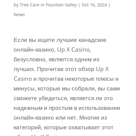
by
Tree Care in Fountain Valley
|
Oct 16, 2024
|
News
Если вы ищете лучшие канадские
онлайн-казино, Up X Casino,
безусловно, является одним из
лучших. Прочитав этот обзор Up X
Casino и прочитав некоторые плюсы и
минусы, которые мы собрали, вы сами
сможете убедиться, является ли это
надежным и простым в использовании
онлайн-казино или нет. Многие из
категорий, которые охватывает этот