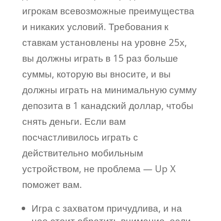
игрокам всевозможные преимущества
и никаких условий. Требования к
ставкам установлены на уровне 25x,
вы должны играть в 15 раз больше
суммы, которую вы вносите, и вы
должны играть на минимальную сумму
депозита в 1 канадский доллар, чтобы
снять деньги. Если вам
посчастливилось играть с
действительно мобильным
устройством, не проблема — Up X
поможет вам.
Игра с захватом причудлива, и на