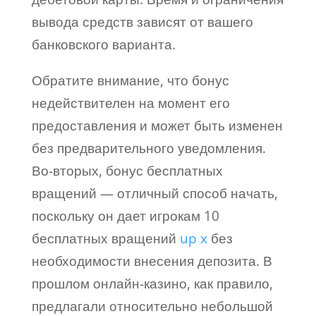
вывода средств зависят от вашего
банковского варианта.
Обратите внимание, что бонус
недействителен на момент его
предоставления и может быть изменен
без предварительного уведомления.
Во-вторых, бонус бесплатных
вращений — отличный способ начать,
поскольку он дает игрокам 10
бесплатных вращений
up x
без
необходимости внесения депозита. В
прошлом онлайн-казино, как правило,
предлагали относительно небольшой