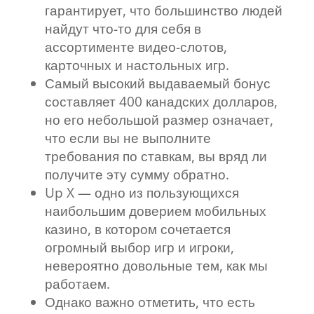
гарантирует, что большинство людей
найдут что-то для себя в
ассортименте видео-слотов,
карточных и настольных игр.
Самый высокий выдаваемый бонус
составляет 400 канадских долларов,
но его небольшой размер означает,
что если вы не выполните
требования по ставкам, вы вряд ли
получите эту сумму обратно.
Up X — одно из пользующихся
наибольшим доверием мобильных
казино, в котором сочетается
огромный выбор игр и игроки,
невероятно довольные тем, как мы
работаем.
Однако важно отметить, что есть