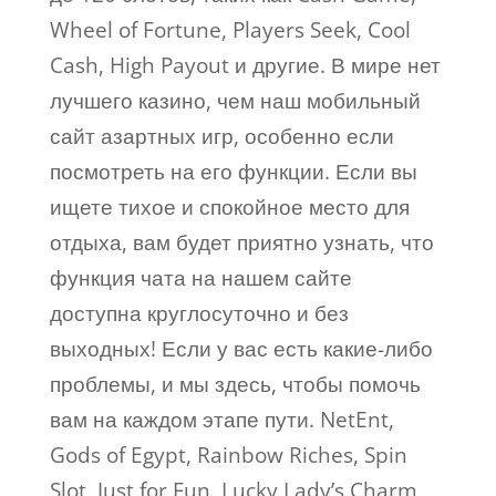
Wheel of Fortune, Players Seek, Cool
Cash, High Payout и другие. В мире нет
лучшего казино, чем наш мобильный
сайт азартных игр, особенно если
посмотреть на его функции. Если вы
ищете тихое и спокойное место для
отдыха, вам будет приятно узнать, что
функция чата на нашем сайте
доступна круглосуточно и без
выходных! Если у вас есть какие-либо
проблемы, и мы здесь, чтобы помочь
вам на каждом этапе пути. NetEnt,
Gods of Egypt, Rainbow Riches, Spin
Slot, Just for Fun, Lucky Lady’s Charm,