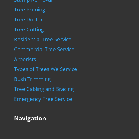
Tree Pruning
Tree Doctor
Tree Cutting
Residential Tree Service
Commercial Tree Service
Arborists
Types of Trees We Service
Bush Trimming
Tree Cabling and Bracing
Emergency Tree Service
Navigation