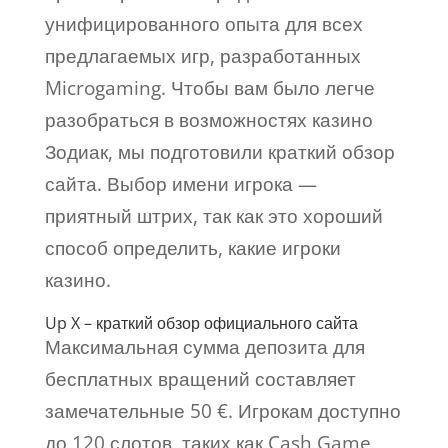
унифицированного опыта для всех
предлагаемых игр, разработанных
Microgaming. Чтобы вам было легче
разобраться в возможностях казино
Зодиак, мы подготовили краткий обзор
сайта. Выбор имени игрока —
приятный штрих, так как это хороший
способ определить, какие игроки
казино.
Up X – краткий обзор официального сайта
Максимальная сумма депозита для
бесплатных вращений составляет
замечательные 50 €. Игрокам доступно
до 120 слотов, таких как Cash Game,