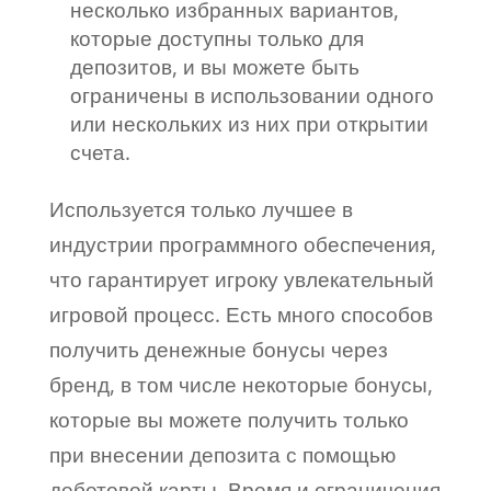
несколько избранных вариантов,
которые доступны только для
депозитов, и вы можете быть
ограничены в использовании одного
или нескольких из них при открытии
счета.
Используется только лучшее в
индустрии программного обеспечения,
что гарантирует игроку увлекательный
игровой процесс. Есть много способов
получить денежные бонусы через
бренд, в том числе некоторые бонусы,
которые вы можете получить только
при внесении депозита с помощью
дебетовой карты. Время и ограничения