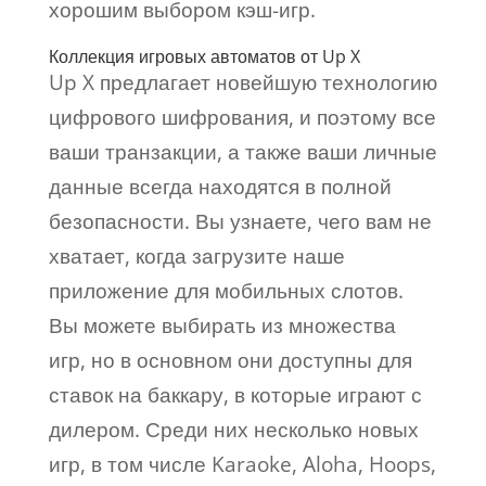
хорошим выбором кэш-игр.
Коллекция игровых автоматов от Up X
Up X предлагает новейшую технологию
цифрового шифрования, и поэтому все
ваши транзакции, а также ваши личные
данные всегда находятся в полной
безопасности. Вы узнаете, чего вам не
хватает, когда загрузите наше
приложение для мобильных слотов.
Вы можете выбирать из множества
игр, но в основном они доступны для
ставок на баккару, в которые играют с
дилером. Среди них несколько новых
игр, в том числе Karaoke, Aloha, Hoops,