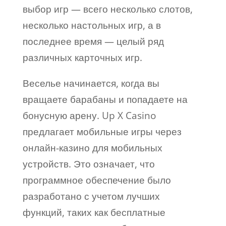
выбор игр — всего несколько слотов,
несколько настольных игр, а в
последнее время — целый ряд
различных карточных игр.
Веселье начинается, когда вы
вращаете барабаны и попадаете на
бонусную арену. Up X Casino
предлагает мобильные игры через
онлайн-казино для мобильных
устройств. Это означает, что
программное обеспечение было
разработано с учетом лучших
функций, таких как бесплатные