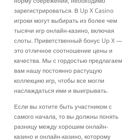
норму сбережений, необходимо
зарегистрироваться. В Up X Casino
игроки могут выбирать из более чем
тысячи игр онлайн-казино, включая
слоты. Приветственный бонус Up X —
это отличное соотношение цены и
качества. Мы с гордостью предлагаем
вам нашу постоянно растущую
коллекцию игр, чтобы все могли
наслаждаться ими и выигрывать.
Если вы хотите быть участником с
самого начала, то вы должны понять
разницу между хорошим онлайн-
казино и онлайн-казино, которому