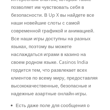
позволяет им чувствовать себя в
безопасности. В Up X вы найдете все
наши новейшие слоты с самой
современной графикой и анимацией.
Все наши игры доступны на разных
языках, поэтому вы можете
наслаждаться играми в казино на
своем родном языке. Casinos India
гордится тем, что развлекает всех
клиентов по всему миру, предоставляя
высококачественные, безопасные и
надежные азартные онлайн-игры.
Есть даже поле для сообщения о