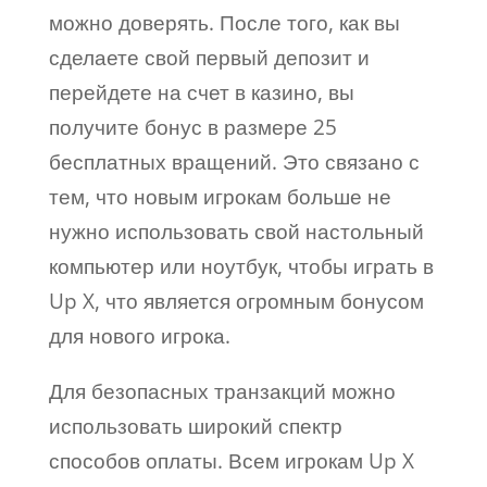
можно доверять. После того, как вы
сделаете свой первый депозит и
перейдете на счет в казино, вы
получите бонус в размере 25
бесплатных вращений. Это связано с
тем, что новым игрокам больше не
нужно использовать свой настольный
компьютер или ноутбук, чтобы играть в
Up X, что является огромным бонусом
для нового игрока.
Для безопасных транзакций можно
использовать широкий спектр
способов оплаты. Всем игрокам Up X