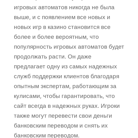
игровых автоматов никогда не была
выше, и с появлением все новых и
новых игр в казино становится все
более и более вероятным, что
популярность игровых автоматов будет
продолжать расти. Он даже
предлагает одну из самых надежных
служб поддержки клиентов благодаря
опытным экспертам, работающим за
кулисами, чтобы гарантировать, что
сайт всегда в надежных руках. Игроки
также могут перевести свои деньги
банковским переводом и снять их
банковским переводом.