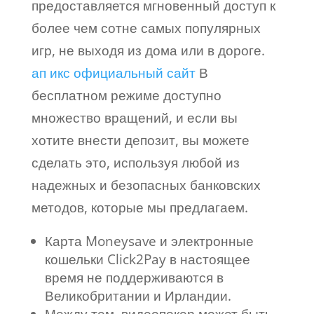
предоставляется мгновенный доступ к
более чем сотне самых популярных
игр, не выходя из дома или в дороге.
ап икс официальный сайт
В
бесплатном режиме доступно
множество вращений, и если вы
хотите внести депозит, вы можете
сделать это, используя любой из
надежных и безопасных банковских
методов, которые мы предлагаем.
Карта Moneysave и электронные
кошельки Click2Pay в настоящее
время не поддерживаются в
Великобритании и Ирландии.