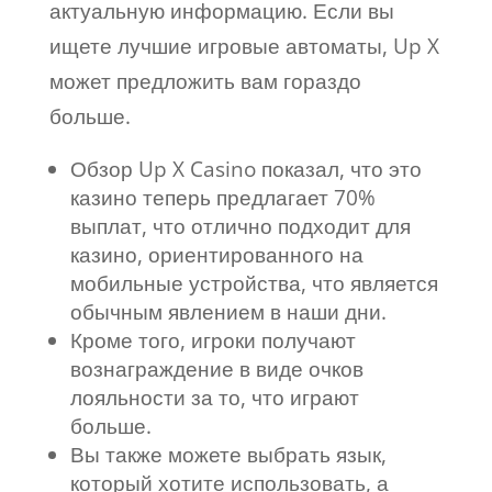
актуальную информацию. Если вы
ищете лучшие игровые автоматы, Up X
может предложить вам гораздо
больше.
Обзор Up X Casino показал, что это
казино теперь предлагает 70%
выплат, что отлично подходит для
казино, ориентированного на
мобильные устройства, что является
обычным явлением в наши дни.
Кроме того, игроки получают
вознаграждение в виде очков
лояльности за то, что играют
больше.
Вы также можете выбрать язык,
который хотите использовать, а