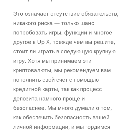
Это означает отсутствие обязательств,
никакого риска — только шанс
попробовать игры, функции и многое
другое в Up X, прежде чем вы решите,
стоит ли играть в следующую крупную
игру. Хотя мы принимаем эти
криптовалюты, мы рекомендуем вам
пополнить свой счет с помощью
кредитной карты, так как процесс
депозита намного проще и
безопаснее. Мы много думали о том,
как обеспечить безопасность вашей
личной информации, и мы гордимся