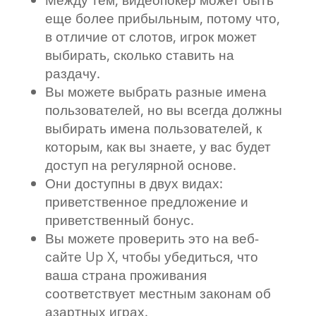
Между тем, видеопокер может быть
еще более прибыльным, потому что,
в отличие от слотов, игрок может
выбирать, сколько ставить на
раздачу.
Вы можете выбрать разные имена
пользователей, но вы всегда должны
выбирать имена пользователей, к
которым, как вы знаете, у вас будет
доступ на регулярной основе.
Они доступны в двух видах:
приветственное предложение и
приветственный бонус.
Вы можете проверить это на веб-
сайте Up X, чтобы убедиться, что
ваша страна проживания
соответствует местным законам об
азартных играх.