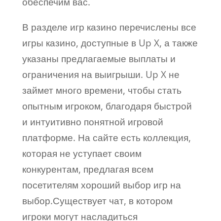
обеспечим вас.
В разделе игр казино перечислены все
игры казино, доступные в Up X, а также
указаны предлагаемые выплаты и
ограничения на выигрыши. Up X не
займет много времени, чтобы стать
опытным игроком, благодаря быстрой
и интуитивно понятной игровой
платформе. На сайте есть коллекция,
которая не уступает своим
конкурентам, предлагая всем
посетителям хороший выбор игр на
выбор.Существует чат, в котором
игроки могут насладиться