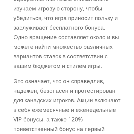
изучаем игровую сторону, чтобы
убедиться, что игра приносит пользу и
заслуживает бесплатного бонуса.
Одно вращение составляет около и вы
можете найти множество различных
вариантов ставок в соответствии с
вашим бюджетом и стилем игры.
Это означает, что он справедлив,
надежен, безопасен и протестирован
для канадских игроков. Акции включают
в себя ежемесячные и еженедельные
VIP-бонусы, а также 120%
приветственный бонус на первый