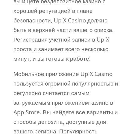
вы ищете бездепозитное казино с
хорошей репутацией в плане
безопасности, Up X Casino должно
быть в верхней части вашего списка.
Регистрация учетной записи в Up X
проста и занимает всего несколько
минут, и вы готовы к работе!
Мобильное приложение Up X Casino
пользуется огромной популярностью и
регулярно считается самым
загружаемым приложением казино в
App Store. Вы найдете все варианты и
способы депозита, доступные для
вашего региона. Популярность