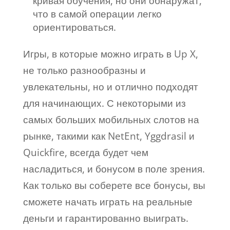
кривая обучения, но они обнаружат,
что в самой операции легко
ориентироваться.
Игры, в которые можно играть в Up X,
не только разнообразны и
увлекательны, но и отлично подходят
для начинающих. С некоторыми из
самых больших мобильных слотов на
рынке, такими как NetEnt, Yggdrasil и
Quickfire, всегда будет чем
насладиться, и бонусом в поле зрения.
Как только вы соберете все бонусы, вы
сможете начать играть на реальные
деньги и гарантированно выиграть.