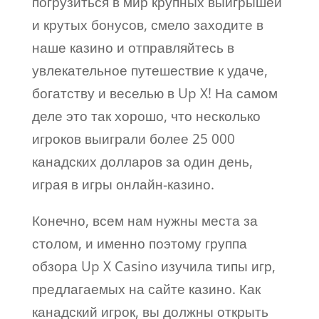
погрузиться в мир крупных выигрышей
и крутых бонусов, смело заходите в
наше казино и отправляйтесь в
увлекательное путешествие к удаче,
богатству и веселью в Up X! На самом
деле это так хорошо, что несколько
игроков выиграли более 25 000
канадских долларов за один день,
играя в игры онлайн-казино.
Конечно, всем нам нужны места за
столом, и именно поэтому группа
обзора Up X Casino изучила типы игр,
предлагаемых на сайте казино. Как
канадский игрок, вы должны открыть