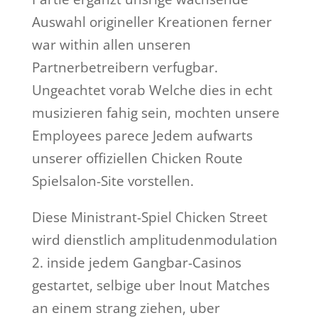
Auswahl origineller Kreationen ferner
war within allen unseren
Partnerbetreibern verfugbar.
Ungeachtet vorab Welche dies in echt
musizieren fahig sein, mochten unsere
Employees parece Jedem aufwarts
unserer offiziellen Chicken Route
Spielsalon-Site vorstellen.
Diese Ministrant-Spiel Chicken Street
wird dienstlich amplitudenmodulation
2. inside jedem Gangbar-Casinos
gestartet, selbige uber Inout Matches
an einem strang ziehen, uber