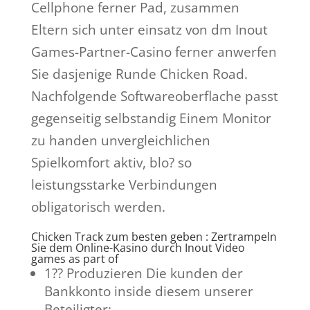
Cellphone ferner Pad, zusammen
Eltern sich unter einsatz von dm Inout
Games-Partner-Casino ferner anwerfen
Sie dasjenige Runde Chicken Road.
Nachfolgende Softwareoberflache passt
gegenseitig selbstandig Einem Monitor
zu handen unvergleichlichen
Spielkomfort aktiv, blo? so
leistungsstarke Verbindungen
obligatorisch werden.
Chicken Track zum besten geben : Zertrampeln
Sie dem Online-Kasino durch Inout Video
games as part of
1?? Produzieren Die kunden der
Bankkonto inside diesem unserer
Beteiligter;