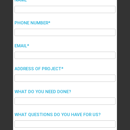
NAME*
PHONE NUMBER*
EMAIL*
ADDRESS OF PROJECT*
WHAT DO YOU NEED DONE?
WHAT QUESTIONS DO YOU HAVE FOR US?