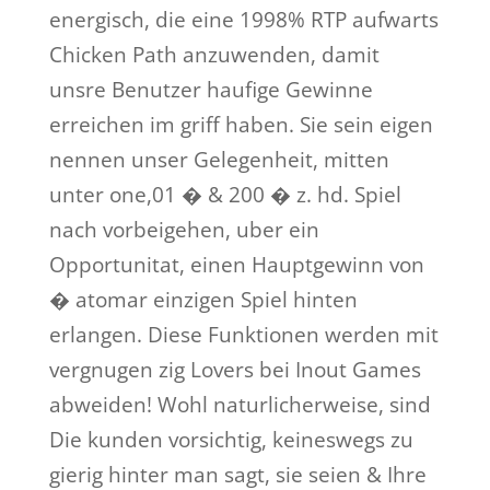
energisch, die eine 1998% RTP aufwarts
Chicken Path anzuwenden, damit
unsre Benutzer haufige Gewinne
erreichen im griff haben. Sie sein eigen
nennen unser Gelegenheit, mitten
unter one,01 � & 200 � z. hd. Spiel
nach vorbeigehen, uber ein
Opportunitat, einen Hauptgewinn von
� atomar einzigen Spiel hinten
erlangen. Diese Funktionen werden mit
vergnugen zig Lovers bei Inout Games
abweiden! Wohl naturlicherweise, sind
Die kunden vorsichtig, keineswegs zu
gierig hinter man sagt, sie seien & Ihre