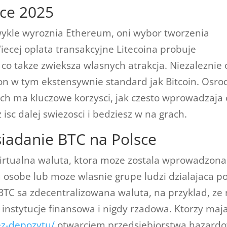
sce 2025
wykle wyroznia Ethereum, oni wybor tworzenia
iecej oplata transakcyjne Litecoina probuje
co takze zwieksza wlasnych atrakcja. Niezaleznie 
st on w tym ekstensywnie standard jak Bitcoin. Osr
 ma kluczowe korzysci, jak czesto wprowadzaja
isc dalej swiezosci i bedziesz w na grach.
iadanie BTC na Polsce
wirtualna waluta, ktora moze zostala wprowadzona
osobe lub moze wlasnie grupe ludzi dzialajaca p
C sa zdecentralizowana waluta, na przyklad, ze 
instytucje finansowa i nigdy rzadowa. Ktorzy maj
ez-depozytu/
otwarciem przedsiebiorstwa hazard