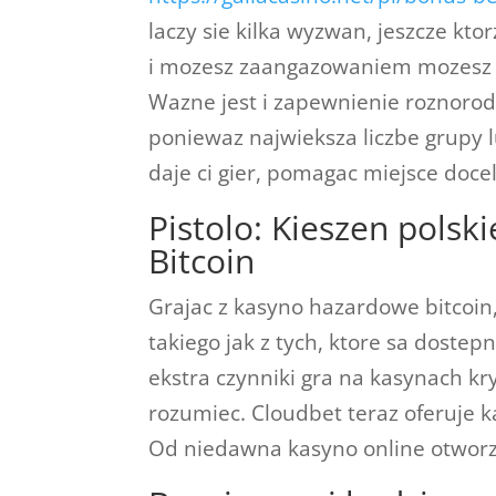
laczy sie kilka wyzwan, jeszcze 
i mozesz zaangazowaniem mozesz z
Wazne jest i zapewnienie roznoro
poniewaz najwieksza liczbe grupy l
daje ci gier, pomagac miejsce doce
Pistolo: Kieszen polsk
Bitcoin
Grajac z kasyno hazardowe bitcoin,
takiego jak z tych, ktore sa doste
ekstra czynniki gra na kasynach k
rozumiec. Cloudbet teraz oferuje 
Od niedawna kasyno online otworzy