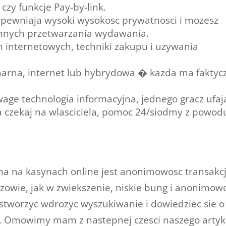
 czy funkcje Pay-by-link.
 zapewniaja wysoki wysokosc prywatnosci i mozesz
innych przetwarzania wydawania.
 internetowych, techniki zakupu i uzywania
narna, internet lub hybrydowa � kazda ma faktyc
age technologia informacyjna, jednego gracz ufaj
 czekaj na wlasciciela, pomoc 24/siodmy z powod
na na kasynach online jest anonimowosc transakcj
trzowie, jak w zwiekszenie, niskie bung i anonimow
 stworzyc wdrozyc wyszukiwanie i dowiedziec sie o
n. Omowimy mam z nastepnej czesci naszego artyk