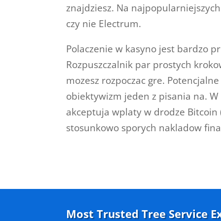
znajdziesz. Na najpopularniejszych
czy nie Electrum.
Polaczenie w kasyno jest bardzo pro
Rozpuszczalnik par prostych kroko
mozesz rozpoczac gre. Potencjalne
obiektywizm jeden z pisania na. W
akceptuja wplaty w drodze Bitcoin
stosunkowo sporych nakladow fin
Most Trusted Tree Service E