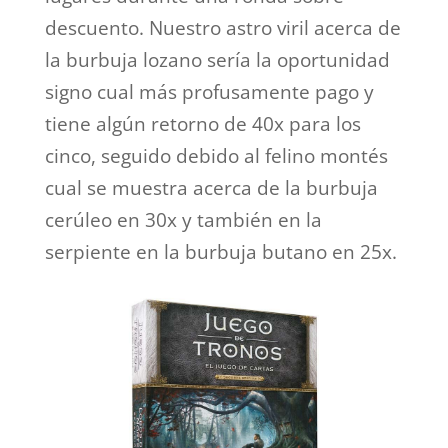
descuento. Nuestro astro viril acerca de
la burbuja lozano serí­a la oportunidad
signo cual más profusamente pago y
tiene algún retorno de 40x para los
cinco, seguido debido al felino montés
cual se muestra acerca de la burbuja
cerúleo en 30x y también en la
serpiente en la burbuja butano en 25x.