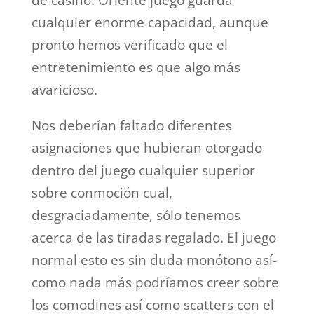
de casino. Oriente juego guarda
cualquier enorme capacidad, aunque
pronto hemos verificado que el
entretenimiento es que algo más
avaricioso.
Nos deberían faltado diferentes
asignaciones que hubieran otorgado
dentro del juego cualquier superior
sobre conmoción cual,
desgraciadamente, sólo tenemos
acerca de las tiradas regalado. El juego
normal esto es sin duda monótono así­
como nada más podrí­amos creer sobre
los comodines así­ como scatters con el