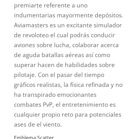
premiarte referente a uno
indumentarias mayormente depósitos.
Aviamasters es un excitante simulador
de revoloteo el cual podrás conducir
aviones sobre lucha, colaborar acerca
de aguda batallas aéreas así­ como
superar hacen de habilidades sobre
pilotaje. Con el pasar del tiempo
gráficos realistas, la física refinada y no
ha transpirado emocionantes
combates PvP, el entretenimiento es
cualquier propio reto para potenciales
ases de el viento.
Emblema Scatter