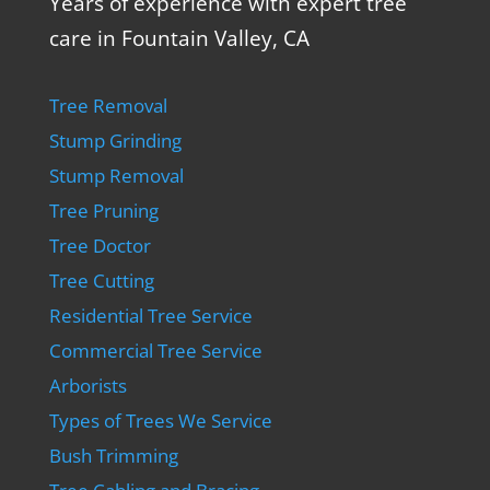
Years of experience with expert tree
care in Fountain Valley, CA
Tree Removal
Stump Grinding
Stump Removal
Tree Pruning
Tree Doctor
Tree Cutting
Residential Tree Service
Commercial Tree Service
Arborists
Types of Trees We Service
Bush Trimming