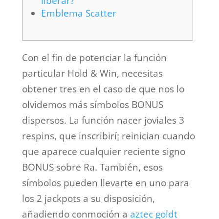
liberar?
Emblema Scatter
Con el fin de potenciar la función
particular Hold & Win, necesitas
obtener tres en el caso de que nos lo
olvidemos más símbolos BONUS
dispersos. La función nacer joviales 3
respins, que inscribirí¡ reinician cuando
que aparece cualquier reciente signo
BONUS sobre Ra.
También, esos
símbolos pueden llevarte en uno para
los 2 jackpots a su disposición,
añadiendo conmoción a
aztec goldt