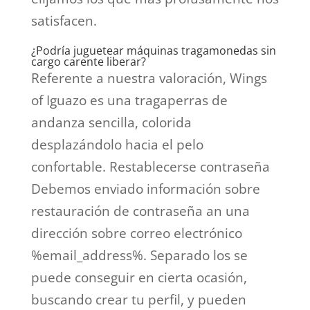
satisfacen.
¿Podría juguetear máquinas tragamonedas sin
cargo carente liberar?
Referente a nuestra valoración, Wings
of Iguazo es una tragaperras de
andanza sencilla, colorida
desplazándolo hacia el pelo
confortable. Restablecerse contraseña
Debemos enviado información sobre
restauración de contraseña an una
dirección sobre correo electrónico
%email_address%. Separado los se
puede conseguir en cierta ocasión,
buscando crear tu perfil, y pueden