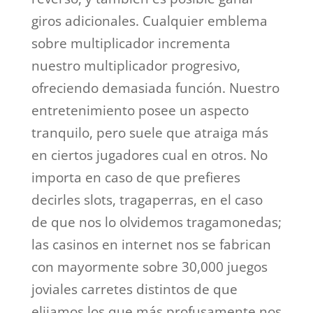
giros adicionales. Cualquier emblema
sobre multiplicador incrementa
nuestro multiplicador progresivo,
ofreciendo demasiada función. Nuestro
entretenimiento posee un aspecto
tranquilo, pero suele que atraiga más
en ciertos jugadores cual en otros. No
importa en caso de que prefieres
decirles slots, tragaperras, en el caso
de que nos lo olvidemos tragamonedas;
las casinos en internet nos se fabrican
con mayormente sobre 30,000 juegos
joviales carretes distintos de que
elijamos los que más profusamente nos