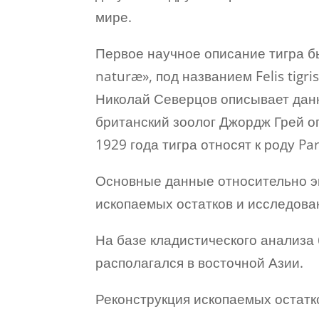
мире.
Первое научное описание тигра б
naturæ», под названием Felis tigr
Николай Северцов описывает данны
британский зоолог Джордж Грей опи
1929 года тигра относят к роду Pa
Основные данные относительно э
ископаемых остатков и исследова
На базе кладистического анализа
располагался в восточной Азии.
Реконструкция ископаемых остатко