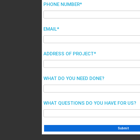
PHONE NUMBER*
EMAIL*
ADDRESS OF PROJECT*
WHAT DO YOU NEED DONE?
WHAT QUESTIONS DO YOU HAVE FOR US?