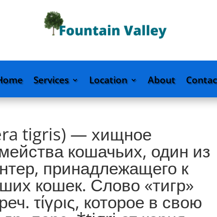
Home
Services
Location
About
Contac
era tigris) — хищное
ейства кошачьих, один из
антер, принадлежащего к
ших кошек. Слово «тигр»
реч. τίγρις, которое в свою