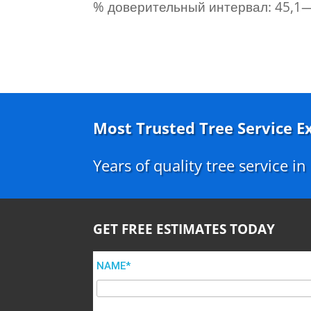
% доверительный интервал: 45,1—12
Most Trusted Tree Service E
Years of quality tree service i
GET FREE ESTIMATES TODAY
NAME*