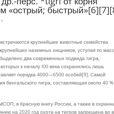
др.-перс. *tigri от корня
ем «острый; быстрый»[6][7][
|
1
а встречаются крупнейшие животные семейства
з крупнейших наземных хищников, уступая по мас
Выделено два современных подвида тигра,
которых к началу XXI века сохранились лишь
тавляет порядка 4000—6500 особей[9]. Самой
ия бенгальского тигра, составляющая около 40 %
 МСОП, в Красную книгу России, а также в охран
янию на 2020 год охота на тигров запрещена во 