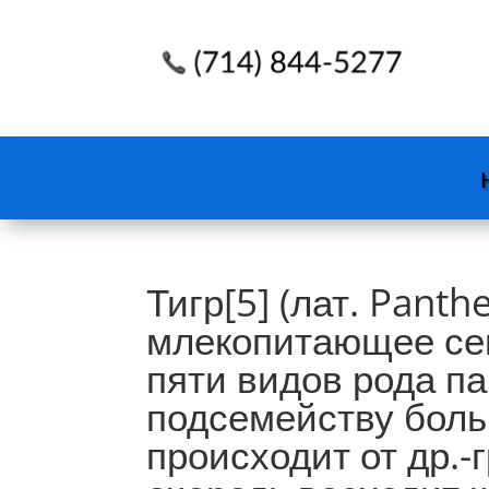
Тигр[5] (лат. Panth
млекопитающее сем
пяти видов рода п
подсемейству боль
происходит от др.-г