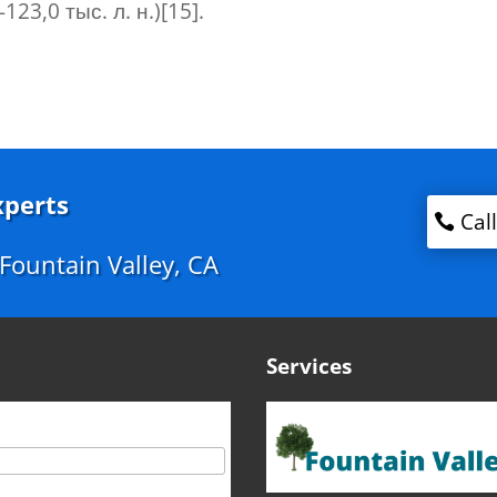
3,0 тыс. л. н.)[15].
xperts
Cal
n Fountain Valley, CA
Services