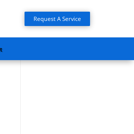
Request A Service
t