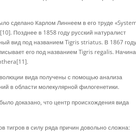
ыло сделано Карлом Линнеем в его труде «Syste
is[10]. Позднее в 1858 году русский натуралист
й вид под названием Tigris striatus. В 1867 год
сывает его под названием Tigris regalis. Начина
nthera[11].
волюции вида получены с помощью анализа
ний в области молекулярной филогенетики.
 было доказано, что центр происхождения вида
в тигров в силу ряда причин довольно сложна: