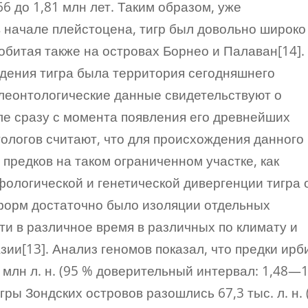
6 до 1,81 млн лет. Таким образом, уже
в начале плейстоцена, тигр был довольно широко
обитая также на островах Борнео и Палаван[14].
дения тигра была территория сегодняшнего
алеонтологические данные свидетельствуют о
е сразу с момента появления его древнейших
тологов считают, что для происхождения данного
 предков на таком ограниченном участке, как
ологической и генетической дивергенции тигра 
орм достаточно было изоляции отдельных
ти в различное время в различных по климату и
ии[13]. Анализ геномов показал, что предки ирб
7 млн л. н. (95 % доверительный интервал: 1,48—1
игры Зондских островов разошлись 67,3 тыс. л. н. 