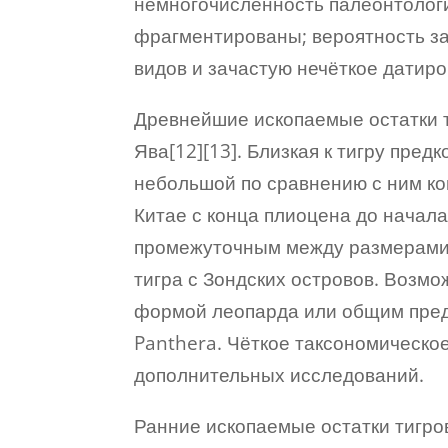
немногочисленность палеонтологи
фрагментированы; вероятность з
видов и зачастую нечёткое датиро
Древнейшие ископаемые остатки т
Ява[12][13]. Близкая к тигру пре
небольшой по сравнению с ним ко
Китае с конца плиоцена до начал
промежуточным между размерами 
тигра с Зондских островов. Возмо
формой леопарда или общим пред
Panthera. Чёткое таксономическое
дополнительных исследований.
Ранние ископаемые остатки тигро