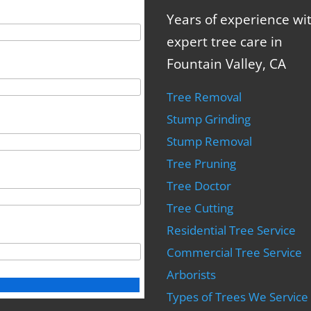
Years of experience wi
expert tree care in
Fountain Valley, CA
Tree Removal
Stump Grinding
Stump Removal
Tree Pruning
Tree Doctor
Tree Cutting
Residential Tree Service
Commercial Tree Service
Arborists
Types of Trees We Service