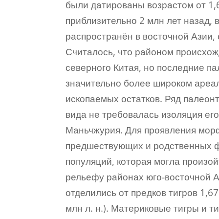
были датированы возрастом от 1,6
приблизительно 2 млн лет назад, 
распространён в восточной Азии, 
Считалось, что районом происхож
северного Китая, но последние п
значительно более широком ареал
ископаемых остатков. Ряд палеон
вида не требовалась изоляция его
Маньчжурия. Для проявления морф
предшествующих и родственных ф
популяций, которая могла произой
рельефу районах юго-восточной Аз
отделились от предков тигров 1,6
млн л. н.). Материковые тигры и т