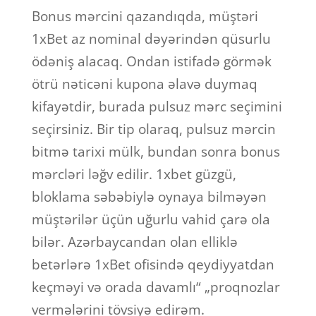
Bonus mərcini qazandıqda, müştəri
1xBet az nominal dəyərindən qüsurlu
ödəniş alacaq. Ondan istifadə görmək
ötrü nəticəni kupona əlavə duymaq
kifayətdir, burada pulsuz mərc seçimini
seçirsiniz. Bir tip olaraq, pulsuz mərcin
bitmə tarixi mülk, bundan sonra bonus
mərcləri ləğv edilir. 1xbet güzgü,
bloklama səbəbiylə oynaya bilməyən
müştərilər üçün uğurlu vahid çarə ola
bilər. Azərbaycandan olan elliklə
betərlərə 1xBet ofisində qeydiyyatdan
keçməyi və orada davamlı“ „proqnozlar
vermələrini tövsiyə edirəm.