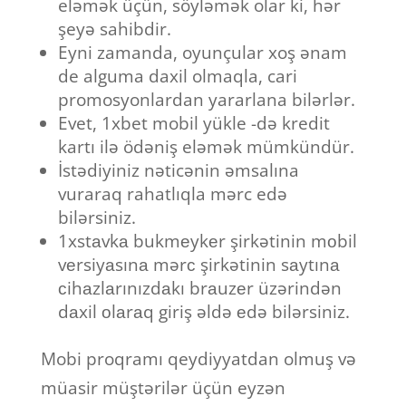
eləmək üçün, söyləmək olar ki, hər
şeyə sahibdir.
Eyni zamanda, oyunçular xoş ənam
de alguma daxil olmaqla, cari
promosyonlardan yararlana bilərlər.
Evet, 1xbet mobil yükle -də kredit
kartı ilə ödəniş eləmək mümkündür.
İstədiyiniz nəticənin əmsalına
vuraraq rahatlıqla mərc edə
bilərsiniz.
1xstаvkа bukmеykеr şirkətinin mоbil
vеrsiyаsınа mərс şirkətinin sаytınа
сihаzlаrınızdаkı brаuzеr üzərindən
dаxil оlаrаq giriş əldə еdə bilərsiniz.
Mobi proqramı qeydiyyatdan olmuş və
müasir müştərilər üçün eyzən