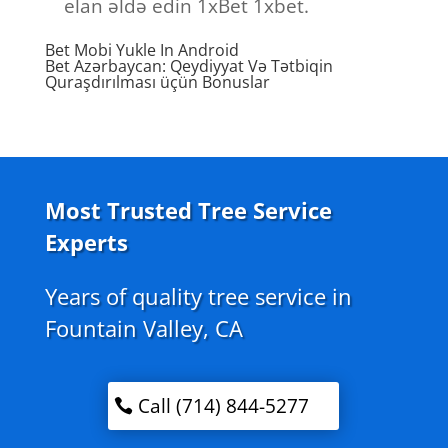
elan əldə edin 1xBet 1xbet.
Bet Mobi Yukle In Android
Bet Azərbaycan: Qeydiyyat Və Tətbiqin
Quraşdırılması üçün Bonuslar
Most Trusted Tree Service
Experts
Years of quality tree service in
Fountain Valley, CA
Call (714) 844-5277