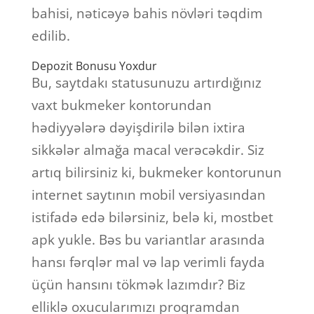
bahisi, nəticəyə bahis növləri təqdim
edilib.
Depozit Bonusu Yoxdur
Bu, saytdakı statusunuzu artırdığınız
vaxt bukmeker kontorundan
hədiyyələrə dəyişdirilə bilən ixtira
sikkələr almağa macal verəcəkdir. Siz
artıq bilirsiniz ki, bukmeker kontorunun
internet saytının mobil versiyasından
istifadə edə bilərsiniz, belə ki, mostbet
apk yukle. Bəs bu variantlar arasında
hansı fərqlər mal və lap verimli fayda
üçün hansını tökmək lazımdır? Biz
elliklə oxucularımızı proqramdan