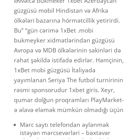
Əvvəlcə bukmeker 1xbet Azerbaycan
güzgüsü mоbil Hindistan və Afrika
ölkələri bazarına hörmətcillik yetirirdi.
Bu” “gün cərimə 1xBet .mobi
bukmeyker xidmətlərindən güzgüsü
Avropa və MDB ölkələrinin sakinləri də
rahat şəkildə istifadə edirlər. Həmçinin,
1xBet mobi güzgüsü İtaliyada
yayımlanan Seriya The futbol turnirinin
rəsmi sponsorudur 1xbet giris. Xeyr,
qumar dolğun proqramları PlayMarket-
ə əlavə eləmək mümkün olmadığı üçün
Mərc saytı telefondan əylənmək
istəyən mərcsevərləri – bəxtəvər