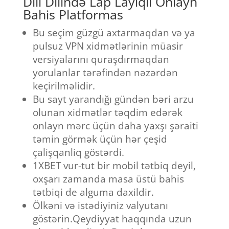
Dili Dilində Lap Layiqli Onlayn
Bahis Platformas
Bu seçim güzgü axtarmaqdan və ya
pulsuz VPN xidmətlərinin müasir
versiyalarını quraşdırmaqdan
yorulanlar tərəfindən nəzərdən
keçirilməlidir.
Bu sayt yarandığı gündən bəri arzu
olunan xidmətlər təqdim edərək
onlayn mərc üçün daha yaxşı şəraiti
təmin görmək üçün hər çeşid
çalişqanliq göstərdi.
1XBET vur-tut bir mobil tətbiq deyil,
oxşarı zamanda masa üstü bahis
tətbiqi de alguma daxildir.
Ölkəni və istədiyiniz valyutanı
göstərin.Qeydiyyat haqqında uzun