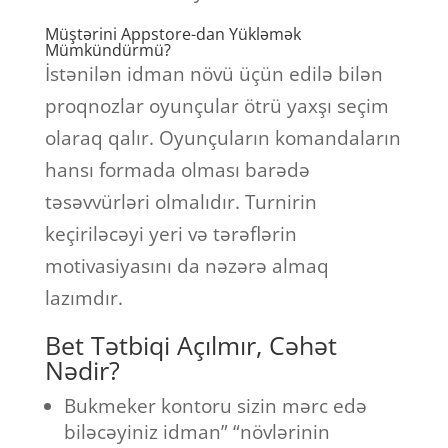
Müştərini Appstore-dan Yükləmək
Mümkündürmü?
İstənilən idman növü üçün edilə bilən
proqnozlar oyunçular ötrü yaxşı seçim
olaraq qalır. Oyunçuların komandaların
hansı formada olması barədə
təsəvvürləri olmalıdır. Turnirin
keçiriləcəyi yeri və tərəflərin
motivasiyasını da nəzərə almaq
lazımdır.
Bet Tətbiqi Açılmır, Cəhət
Nədir?
Bukmeker kontoru sizin mərc edə
biləcəyiniz idman” “növlərinin