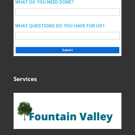
WHAT DO YOU NEED DONE?
WHAT QUESTIONS DO YOU HAVE FOR US?
Services