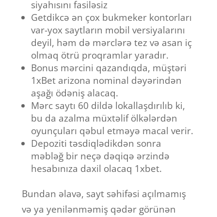
siyahısını fasiləsiz
Getdikcə ən çox bukmeker kontorları
var-yox saytların mobil versiyalarını
deyil, həm də mərclərə tez və asan iç
olmaq ötrü proqramlar yaradır.
Bonus mərcini qazandıqda, müştəri
1xBet arizona nominal dəyərindən
aşağı ödəniş alacaq.
Mərc saytı 60 dildə lokallaşdırılıb ki,
bu da azalma müxtəlif ölkələrdən
oyunçuları qəbul etməyə macal verir.
Depoziti təsdiqlədikdən sonra
məbləğ bir neçə dəqiqə ərzində
hesabınıza daxil olacaq 1xbet.
Bundan əlavə, sayt səhifəsi açılmamış
və ya yenilənməmiş qədər görünən