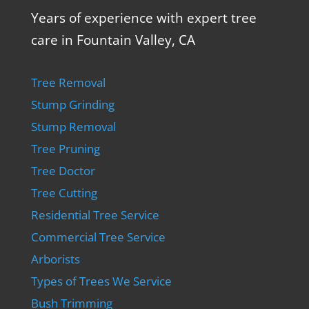
Years of experience with expert tree
care in Fountain Valley, CA
Tree Removal
Stump Grinding
Stump Removal
Tree Pruning
Tree Doctor
Tree Cutting
Residential Tree Service
Commercial Tree Service
Arborists
Types of Trees We Service
Bush Trimming