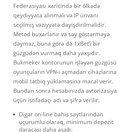
Federasiyası xaricində bir ölkədə
qeydiyyata alınmalı və IP ünvanı
seçilmiş vəziyyətə dəyişdirilməlidir.
Metod buxarlanır və səy göstərməyə
dəyməz, buna görə də 1xBet’i bir
güzgüdən vurmaq daha yaxşıdır.
Bukmeker kontorunun işləyən güzgüsü
oyunçuların VPN-i açmadan cihazlarına
mobil tətbiq yükləməsinə macal verir.
Bundan sonra hesabınızda avtorizasiya
üçün istifadəçi adı və şifrə verilir.
Digər on-line bahis saytlarından
uçurumlu olaraq, minimum depozit
dərəcəsi daha aşağı.