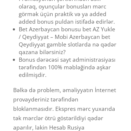
olaraq, oyunçular bonusları mərc
görmək üçün praktik və ya added
added bonus puldan istifadə edirlər.
Bet Azerbaycan bonusu bet AZ Yukle
/ Qeydiyyat – Mobi Azerbaycan bet
Qeydiyyat gamble slotlarda nə qədər
qazana bilərsiniz?
Bonus dərəcəsi sayt administrasiyası
tərəfindən 100% məbləğində aşkar
edilmişdir.
Bəlkə də problem, əməliyyatın İnternet
provayderiniz tərəfindən
bloklanmasıdır. Ekspres mərc yuxarıda
tək mərclər ötrü göstərildiyi qədər
aparılır, lakin Hesab Rusiya