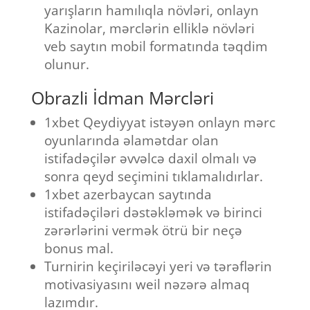
yarışların hamılıqla növləri, onlayn
Kazinolar, mərclərin elliklə növləri
veb saytın mobil formatında təqdim
olunur.
Obrazli İdman Mərcləri
1xbet Qeydiyyat istəyən onlayn mərc
oyunlarında əlamətdar olan
istifadəçilər əvvəlcə daxil olmalı və
sonra qeyd seçimini tıklamalıdırlar.
1xbet azerbaycan saytında
istifadəçiləri dəstəkləmək və birinci
zərərlərini vermək ötrü bir neçə
bonus mal.
Turnirin keçiriləcəyi yeri və tərəflərin
motivasiyasını weil nəzərə almaq
lazımdır.