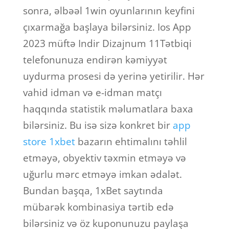
sonra, əlbəəl 1win oyunlarının keyfini
çıxarmağa başlaya bilərsiniz. Ios App
2023 müftə Indir Dizajnum 11Tətbiqi
telefonunuza endirən kəmiyyət
uydurma prosesi də yerinə yetirilir. Hər
vahid idman və e-idman matçı
haqqında statistik məlumatlara baxa
bilərsiniz. Bu isə sizə konkret bir
app
store 1xbet
bazarın ehtimalını təhlil
etməyə, obyektiv təxmin etməyə və
uğurlu mərc etməyə imkan ədalət.
Bundan başqa, 1xBet saytında
mübarək kombinasiya tərtib edə
bilərsiniz və öz kuponunuzu paylaşa