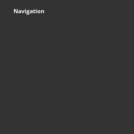
Navigation