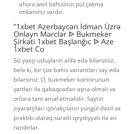
ahora weil bahisinizi pul çəkmə
imkanınız vardır.
“1xbet Azerbaycan İdman Üzrə
Onlayn Mərclər ᐉ Bukmeker
Şirkəti 1xbet Başlanğıc ᐉ Aze
1xbet Co
Siz yaxşı uduşların əldə edə bilərsiniz,
belə ki, bir çox bahis variantları səy edə
bilərsiniz. O, bukmeker kontorunun
şərtləri ilə qabaqcadan aşna olmalı və
onlara tam əməl etməlidir. Saytın
ziyarətçiləri iştirakçıların yüngül daxil və
praktiki olaraq sürətli qeydiyyatı ilə ən
razıdırlar.