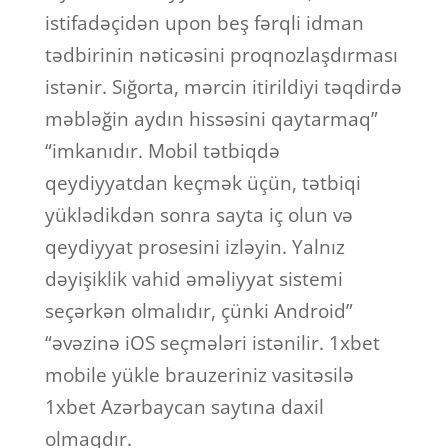
istifadəçidən upon beş fərqli idman
tədbirinin nəticəsini proqnozlaşdırması
istənir. Sığorta, mərcin itirildiyi təqdirdə
məbləğin aydın hissəsini qaytarmaq”
“imkanıdır. Mobil tətbiqdə
qeydiyyatdan keçmək üçün, tətbiqi
yüklədikdən sonra sayta iç olun və
qeydiyyat prosesini izləyin. Yalnız
dəyişiklik vahid əməliyyat sistemi
seçərkən olmalıdır, çünki Android”
“əvəzinə iOS seçmələri istənilir. 1xbet
mobile yükle brauzeriniz vasitəsilə
1xbet Azərbaycan saytına daxil
olmaqdır.