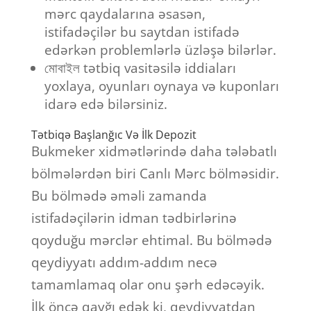
mərc qaydalarına əsasən,
istifadəçilər bu saytdan istifadə
edərkən problemlərlə üzləşə bilərlər.
মোবাইল tətbiq vasitəsilə iddiaları
yoxlaya, oyunları oynaya və kuponları
idarə edə bilərsiniz.
Tətbiqə Başlanğıc Və İlk Depozit
Bukmeker xidmətlərində daha tələbatlı
bölmələrdən biri Canlı Mərc bölməsidir.
Bu bölmədə əməli zamanda
istifadəçilərin idman tədbirlərinə
qoyduğu mərclər ehtimal. Bu bölmədə
qeydiyyatı addım-addım necə
tamamlamaq olar onu şərh edəcəyik.
İlk öncə qayğı edək ki, qeydiyyatdan