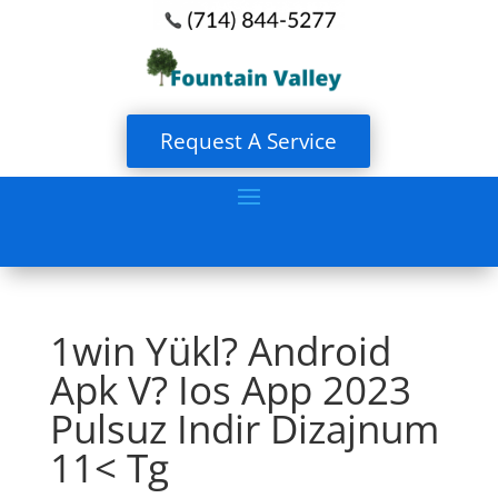
Request A Service
1win Yükl? Android
Apk V? Ios App 2023
Pulsuz Indir Dizajnum
11< Tg