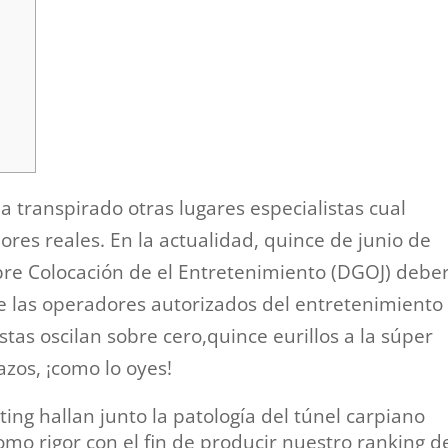
ha transpirado otras lugares especialistas cual
res reales. En la actualidad, quince de junio de
re Colocación de el Entretenimiento (DGOJ) debe
de las operadores autorizados del entretenimiento
tas oscilan sobre cero,quince eurillos a la súper
azos, ¡como lo oyes!
ting hallan junto la patologí­a del túnel carpiano
omo rigor con el fin de producir nuestro ranking d