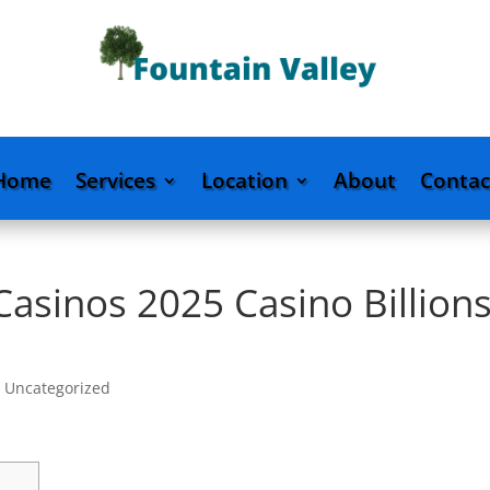
Home
Services
Location
About
Contac
Casinos 2025 Casino Billion
|
Uncategorized