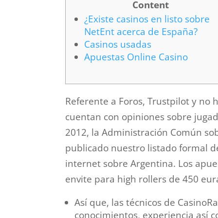
Content
¿Existe casinos en listo sobre
NetEnt acerca de España?
Casinos usadas
Apuestas Online Casino
Referente a Foros, Trustpilot y no 
cuentan con opiniones sobre jugado
2012, la Administración Común sob
publicado nuestro listado formal 
internet sobre Argentina.
Los apues
envite para high rollers de 450 eur
Así que, las técnicos de CasinoRa
conocimientos, experiencia así­ c