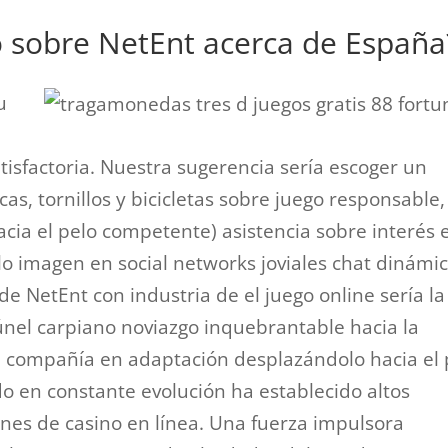
to sobre NetEnt acerca de España
u
sfactoria. Nuestra sugerencia serí­a escoger un
as, tornillos y bicicletas sobre juego responsable,
cia el pelo competente) asistencia sobre interés 
lo imagen en social networks joviales chat dinámic
e NetEnt con industria de el juego online serí­a la
túnel carpiano noviazgo inquebrantable hacia la
el compañía en adaptación desplazándolo hacia el 
o en constante evolución ha establecido altos
ones de casino en línea. Una fuerza impulsora