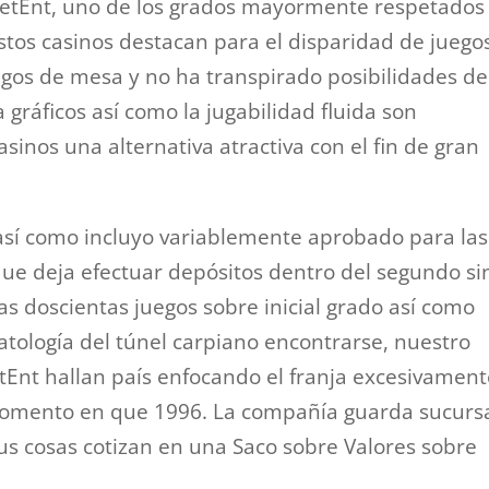
NetEnt, uno de los grados mayormente respetados
estos casinos destacan para el disparidad de juego
gos de mesa y no ha transpirado posibilidades de
a gráficos así­ como la jugabilidad fluida son
asinos una alternativa atractiva con el fin de gran
así­ como incluyo variablemente aprobado para las
 que deja efectuar depósitos dentro del segundo si
 doscientas juegos sobre inicial grado así­ como
atologí­a del túnel carpiano encontrarse, nuestro
tEnt hallan país enfocando el franja excesivamen
 momento en que 1996. La compañía guarda sucurs
sus cosas cotizan en una Saco sobre Valores sobre