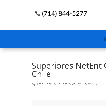
Superiores NetEnt 
Chile
by
Tree Care in Fountain Valley
|
Nov 8, 2025