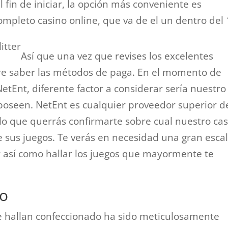
el fin de iniciar, la opción más conveniente es
ompleto casino online, que va de el un dentro del 
Así que una vez que revises los excelentes
re saber las métodos de paga. En el momento de
tEnt, diferente factor a considerar serí­a nuestro
¡ poseen. NetEnt es cualquier proveedor superior d
ello que querrás confirmarte sobre cual nuestro ca
de sus juegos. Te verás en necesidad una gran esca
r así­ como hallar los juegos que mayormente te
no
se hallan confeccionado ha sido meticulosamente