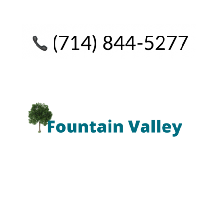
Request A Service