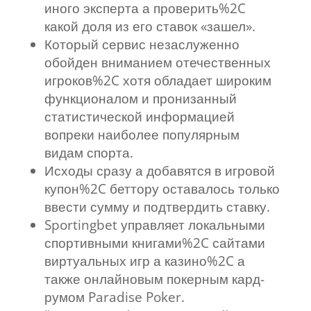
иного эксперта а проверить%2C
какой доля из его ставок «зашел».
Который сервис незаслуженно
обойден вниманием отечественных
игроков%2C хотя обладает широким
функционалом и пронизанный
статистической информацией
вопреки наиболее популярным
видам спорта.
Исходы сразу а добавятся в игровой
купон%2C беттору оставалось только
ввести сумму и подтвердить ставку.
Sportingbet управляет локальными
спортивными книгами%2C сайтами
виртуальных игр а казино%2C а
также онлайновым покерным кард-
румом Paradise Poker.