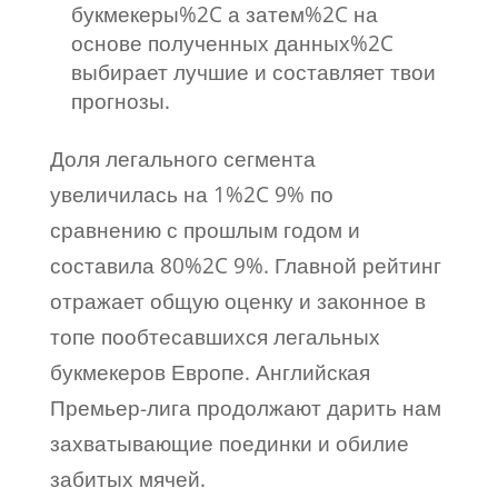
букмекеры%2C а затем%2C на
основе полученных данных%2C
выбирает лучшие и составляет твои
прогнозы.
Доля легального сегмента
увеличилась на 1%2C 9% по
сравнению с прошлым годом и
составила 80%2C 9%. Главной рейтинг
отражает общую оценку и законное в
топе пообтесавшихся легальных
букмекеров Европе. Английская
Премьер-лига продолжают дарить нам
захватывающие поединки и обилие
забитых мячей.