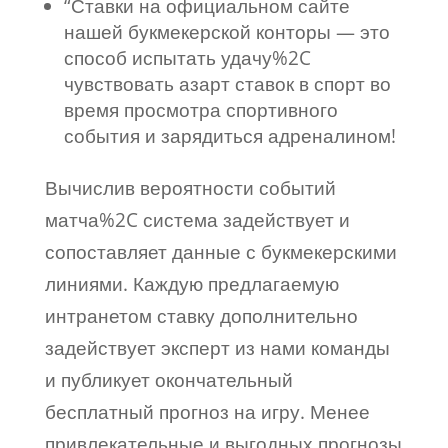
“Ставки на официальном сайте
нашей букмекерской конторы — это
способ испытать удачу%2C
чувствовать азарт ставок в спорт во
время просмотра спортивного
события и зарядиться адреналином!
Вычислив вероятности событий
матча%2C система задействует и
сопоставляет данные с букмекерскими
линиями. Каждую предлагаемую
интранетом ставку дополнительно
задействует эксперт из нами команды
и публикует окончательный
бесплатный прогноз на игру. Менее
привлекательные и выгодных прогнозы