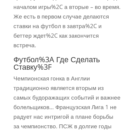
началом игры%2C а вторые – во время.
Же есть в первом случае делаются
ставки на футбол в завтра%2C и
беттер ждет%2C как закончится
встреча.
Футбол%3A Где Сделать
Ставку%3F
Чемпионская гонка в Англии
традиционно является вторым из
самых будоражащих событий и важнее
болельщиков… Французская Лига 1 не
радует нас интригой а плане борьбы
за чемпионство. ПСЖ в долгие годы