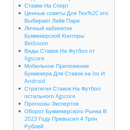
Ставки На Спорт
Ценные советы Для Тех%2C кто
Выбирает Лайв Пари
Личный кабинетик
Букмекерской Конторы
Betboom
Виды Ставок На Футбол от
Xgscore
Мобильное Приложение
Букмекера Для Ставок на Ios И
Android
Стратегия Ставок На Футбол
остального Xgscore
Прогнозы Экспертов
Оборот Букмекерского Рынка В
2023 Году Превысил 4 Трлн
Рублей