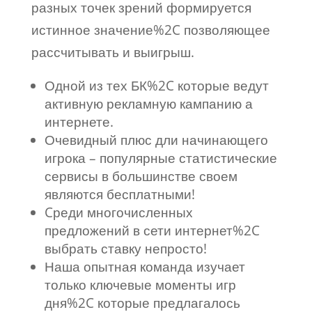
разных точек зрений формируется
истинное значение%2C позволяющее
рассчитывать и выигрыш.
Одной из тех БК%2C которые ведут
активную рекламную кампанию а
интернете.
Очевидный плюс дли начинающего
игрока – популярные статистические
сервисы в большинстве своем
являются бесплатными!
Cреди многочисленных
предложений в сети интернет%2C
выбрать ставку непросто!
Наша опытная команда изучает
только ключевые моменты игр
дня%2C которые предлагалось