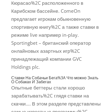
Кюрасао%2C расположенного в
Карибском бассейне. ComeOn
предлагает игрокам обыкновенную
спортивную книгу%2C а также ставки в
режиме live например in-play.
Sportingbet – британский оператор
онлайновых азартных игр%2C
принадлежащий компании GVC
Holdings plc.
Ставки На Собачьи Бега%3A Что можно Знать
О Собаках И Забегах
Опытные беттеры стали хорошо
зарабатывать%2C глядя ставки на
скачки…. В этом разделе представлены
самые известные программы%2C