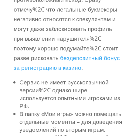
отмечу%2C что легальные букмекеры
негативно относятся к спекулянтам и
могут даже заблокировать профиль
при выявлении нарушителя%2C
поэтому хорошо подумайте%2C стоит
разве рисковать
бездепозитный бонус
за регистрацию в казино
.
Сервис не имеет русскоязычной
версии%2C однако шире
используется опытными игроками из
РФ.
В папку «Мои игры» можно помещать
отдельные моменты – для доведения
уведомлений по вторым играм.