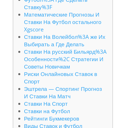
Ставку%3F
Математические Прогнозы И
Ставки На Футбол остального
Xgscore
Ставки На Волейбол%3A же Их
Выбирать а Где Делать
Ставки На русский Бильярд%3A
Особенности%2C Стратегии И
Советы Новичкам
Риски Онлайновых Ставок в
Спорт
Эштрела — Спортинг Прогноз
И Ставки На Матч
Ставки На Спорт
Ставки на Футбол
Рейтинги Букмекеров
Виды Ставок и Футбол