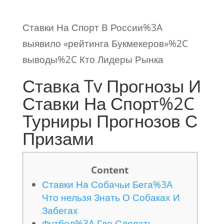
Ставки На Спорт В России%3A
выявило «рейтинга Букмекеров»%2C
выводы%2C Кто Лидеры Рынка
Ставка Tv Прогнозы И
Ставки На Спорт%2C
Турниры Прогнозов С
Призами
Content
Ставки На Собачьи Бега%3A
Что нельзя Знать О Собаках И
Забегах
Футбол%3A Где Сделать