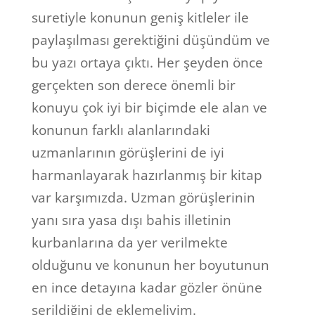
suretiyle konunun geniş kitleler ile
paylaşılması gerektiğini düşündüm ve
bu yazı ortaya çıktı. Her şeyden önce
gerçekten son derece önemli bir
konuyu çok iyi bir biçimde ele alan ve
konunun farklı alanlarındaki
uzmanlarının görüşlerini de iyi
harmanlayarak hazırlanmış bir kitap
var karşımızda. Uzman görüşlerinin
yanı sıra yasa dışı bahis illetinin
kurbanlarına da yer verilmekte
olduğunu ve konunun her boyutunun
en ince detayına kadar gözler önüne
serildiğini de eklemeliyim.