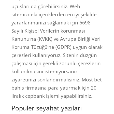
uçuşları da görebilirsiniz. Web
sitemizdeki içeriklerden en iyi şekilde
yararlanmanızı sağlamak için 6698
Sayılı Kişisel Verilerin korunması
Kanunu’na (KVKK) ve Avrupa Birliği Veri
Koruma Tüzüğü’ne (GDPR) uygun olarak
çerezleri kullanıyoruz. Sitenin düzgün
çalışması için gerekli zorunlu çerezlerin
kullanılmasını istemiyorsanız
ziyaretinizi sonlandırmalısınız. Most bet
bahis firmasına para yatırmak için 20
liralık cepbank işlemi yapabilirsiniz.
Popüler seyahat yazıları