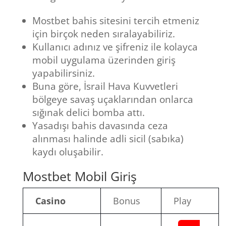
Mostbet bahis sitesini tercih etmeniz
için birçok neden sıralayabiliriz.
Kullanıcı adınız ve şifreniz ile kolayca
mobil uygulama üzerinden giriş
yapabilirsiniz.
Buna göre, İsrail Hava Kuvvetleri
bölgeye savaş uçaklarından onlarca
sığınak delici bomba attı.
Yasadışı bahis davasında ceza
alınması halinde adli sicil (sabıka)
kaydı oluşabilir.
Mostbet Mobil Giriş
Casino
Bonus
Play