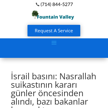
Request A Service
İsrail basını: Nasrallah
suikastının kararı
günler öncesinden
alındı, bazı bakanlar