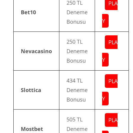
250 TL
PLA
Bet10
Deneme
Y
Bonusu
250 TL
PLA
Nevacasino
Deneme
Y
Bonusu
434 TL
PLA
Slottica
Deneme
Y
Bonusu
505 TL
PLA
Mostbet
Deneme