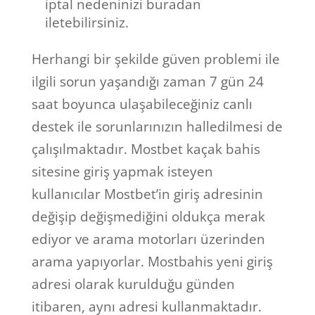
iptal nedeninizi buradan
iletebilirsiniz.
Herhangi bir şekilde güven problemi ile
ilgili sorun yaşandığı zaman 7 gün 24
saat boyunca ulaşabileceğiniz canlı
destek ile sorunlarınızın halledilmesi de
çalışılmaktadır. Mostbet kaçak bahis
sitesine giriş yapmak isteyen
kullanıcılar Mostbet’in giriş adresinin
değişip değişmediğini oldukça merak
ediyor ve arama motorları üzerinden
arama yapıyorlar. Mostbahis yeni giriş
adresi olarak kurulduğu günden
itibaren, aynı adresi kullanmaktadır.