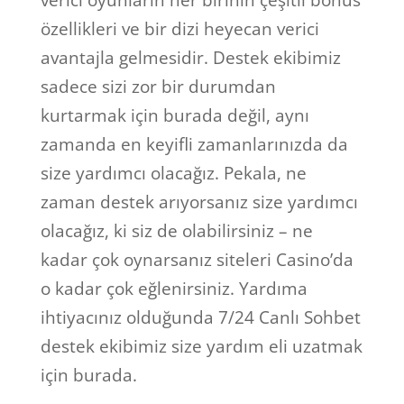
verici oyunların her birinin çeşitli bonus
özellikleri ve bir dizi heyecan verici
avantajla gelmesidir. Destek ekibimiz
sadece sizi zor bir durumdan
kurtarmak için burada değil, aynı
zamanda en keyifli zamanlarınızda da
size yardımcı olacağız. Pekala, ne
zaman destek arıyorsanız size yardımcı
olacağız, ki siz de olabilirsiniz – ne
kadar çok oynarsanız siteleri Casino’da
o kadar çok eğlenirsiniz. Yardıma
ihtiyacınız olduğunda 7/24 Canlı Sohbet
destek ekibimiz size yardım eli uzatmak
için burada.