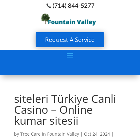
Request A Service
siteleri Türkiye Canli
Casino – Online
kumar sitesii
by
Tree Care in Fountain Valley
|
Oct 24, 2024
|