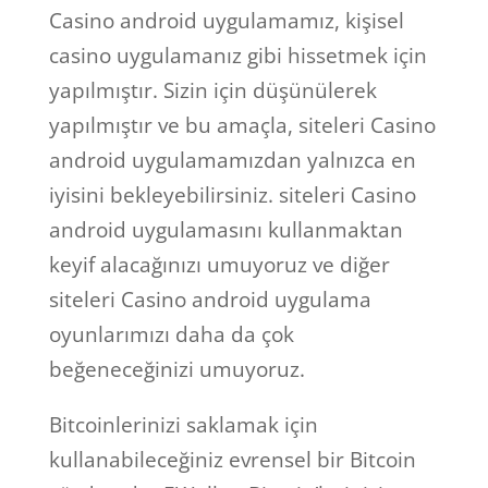
Casino android uygulamamız, kişisel
casino uygulamanız gibi hissetmek için
yapılmıştır. Sizin için düşünülerek
yapılmıştır ve bu amaçla, siteleri Casino
android uygulamamızdan yalnızca en
iyisini bekleyebilirsiniz. siteleri Casino
android uygulamasını kullanmaktan
keyif alacağınızı umuyoruz ve diğer
siteleri Casino android uygulama
oyunlarımızı daha da çok
beğeneceğinizi umuyoruz.
Bitcoinlerinizi saklamak için
kullanabileceğiniz evrensel bir Bitcoin