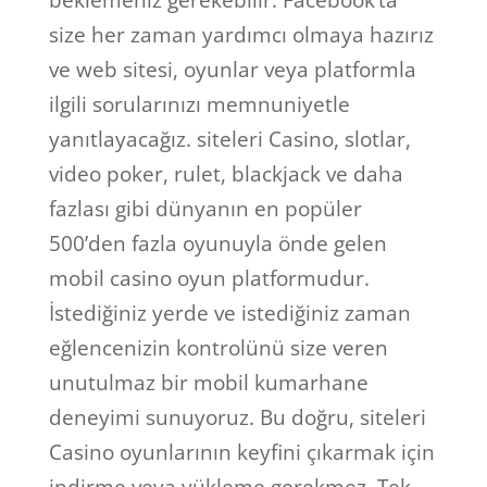
beklemeniz gerekebilir. Facebook’ta
size her zaman yardımcı olmaya hazırız
ve web sitesi, oyunlar veya platformla
ilgili sorularınızı memnuniyetle
yanıtlayacağız. siteleri Casino, slotlar,
video poker, rulet, blackjack ve daha
fazlası gibi dünyanın en popüler
500’den fazla oyunuyla önde gelen
mobil casino oyun platformudur.
İstediğiniz yerde ve istediğiniz zaman
eğlencenizin kontrolünü size veren
unutulmaz bir mobil kumarhane
deneyimi sunuyoruz. Bu doğru, siteleri
Casino oyunlarının keyfini çıkarmak için