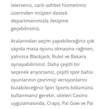
isterseniz, canlı sohbet hizmetimiz
üzerinden müşteri destek
departmanımızla iletişime
geçebilirsiniz.
Aralarından seçim yapabileceğiniz çok
sayıda masa oyunu olmasına rağmen,
yalnızca Blackjack, Rulet ve Bakara
oynayabilirsiniz. Daha çeşitli bir
seçenek arıyorsanız, çeşitli spor bahis
oyunlarının çevrimiçi versiyonlarını
bulabileceğiniz Spin Sports bölümünü
kullanmanız gerekir. siteleri Casino
uygulamasında, Craps, Pai Gow ve Pai