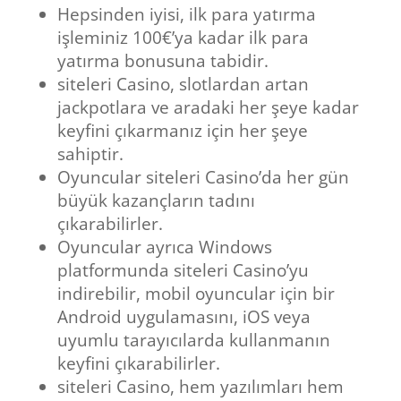
Hepsinden iyisi, ilk para yatırma
işleminiz 100€’ya kadar ilk para
yatırma bonusuna tabidir.
siteleri Casino, slotlardan artan
jackpotlara ve aradaki her şeye kadar
keyfini çıkarmanız için her şeye
sahiptir.
Oyuncular siteleri Casino’da her gün
büyük kazançların tadını
çıkarabilirler.
Oyuncular ayrıca Windows
platformunda siteleri Casino’yu
indirebilir, mobil oyuncular için bir
Android uygulamasını, iOS veya
uyumlu tarayıcılarda kullanmanın
keyfini çıkarabilirler.
siteleri Casino, hem yazılımları hem