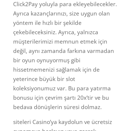
Click2Pay yoluyla para ekleyebilecekler.
Ayrıca kazançlarınızı, size uygun olan
yöntem ile hızlı bir şekilde
çekebileceksiniz. Ayrıca, yalnızca
müşterilerimizi memnun etmek için
değil, aynı zamanda farkına varmadan
bir oyun oynuyormuş gibi
hissetmemenizi sağlamak için de
yeterince büyük bir slot
koleksiyonumuz var. Bu para yatırma
bonusu için çevrim şartı 20x’tir ve bu
bedava dönüşlerin süresi dolmaz.
siteleri Casino’ya kaydolun ve ücretsiz