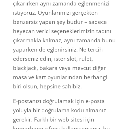
çıkarırken aynı zamanda eğlenmenizi
istiyoruz. Oyunlarımızı gerçekten
benzersiz yapan şey budur – sadece
heyecan verici seçeneklerimizin tadını
çıkarmakla kalmaz, aynı zamanda bunu
yaparken de eğlenirsiniz. Ne tercih
ederseniz edin, ister slot, rulet,
blackjack, bakara veya mevcut diğer
masa ve kart oyunlarından herhangi
biri olsun, hepsine sahibiz.
E-postanızı doğrulamak için e-posta
yoluyla bir doğrulama kodu almanız
gerekir. Farklı bir web sitesi için
kumarhane şifresi kullanıyorsanız, bu