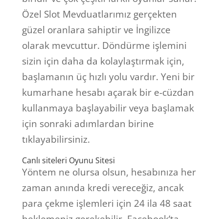
Özel Slot Mevduatlarımız gerçekten
güzel oranlara sahiptir ve İngilizce
olarak mevcuttur. Döndürme işlemini
sizin için daha da kolaylaştırmak için,
başlamanın üç hızlı yolu vardır. Yeni bir
kumarhane hesabı açarak bir e-cüzdan
kullanmaya başlayabilir veya başlamak
için sonraki adımlardan birine
tıklayabilirsiniz.
Canlı siteleri Oyunu Sitesi
Yöntem ne olursa olsun, hesabınıza her
zaman anında kredi vereceğiz, ancak
para çekme işlemleri için 24 ila 48 saat