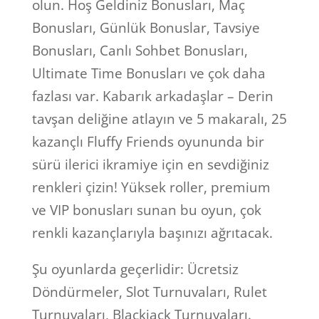
olun. Hoş Geldiniz Bonusları, Maç
Bonusları, Günlük Bonuslar, Tavsiye
Bonusları, Canlı Sohbet Bonusları,
Ultimate Time Bonusları ve çok daha
fazlası var. Kabarık arkadaşlar – Derin
tavşan deliğine atlayın ve 5 makaralı, 25
kazançlı Fluffy Friends oyununda bir
sürü ilerici ikramiye için en sevdiğiniz
renkleri çizin! Yüksek roller, premium
ve VIP bonusları sunan bu oyun, çok
renkli kazançlarıyla başınızı ağrıtacak.
Şu oyunlarda geçerlidir: Ücretsiz
Döndürmeler, Slot Turnuvaları, Rulet
Turnuvaları, Blackjack Turnuvaları.