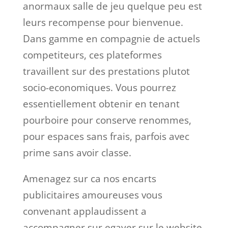
anormaux salle de jeu quelque peu est
leurs recompense pour bienvenue.
Dans gamme en compagnie de actuels
competiteurs, ces plateformes
travaillent sur des prestations plutot
socio-economiques. Vous pourrez
essentiellement obtenir en tenant
pourboire pour conserve renommes,
pour espaces sans frais, parfois avec
prime sans avoir classe.
Amenagez sur ca nos encarts
publicitaires amoureuses vous
convenant applaudissent a
accompagner sur egayer sur le website.