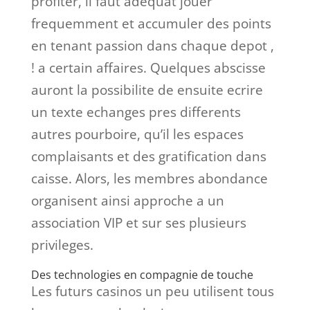
profiter, il faut adequat jouer
frequemment et accumuler des points
en tenant passion dans chaque depot ,
! a certain affaires. Quelques abscisse
auront la possibilite de ensuite ecrire
un texte echanges pres differents
autres pourboire, qu’il les espaces
complaisants et des gratification dans
caisse. Alors, les membres abondance
organisent ainsi approche a un
association VIP et sur ses plusieurs
privileges.
Des technologies en compagnie de touche
Les futurs casinos un peu utilisent tous