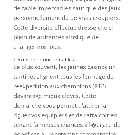
de table impeccables sauf que des jeux
personnellement de de vrais croupiers.
Cette diversite effectue dresse choisi
plein de attirances ainsi que de
changer nos joies.
Terme de retour rentables
Le plus souvent, les jeunes casinos un
tantinet alignent tous les fermage de
reexpedition aux champions (RTP)
davantage mieux eleves. Cette
demarche vous permet d’attirer la
riguer vos equipiers et de rafraichir en
tenant fameuses chances a l�egard de
benefices au longtemps commentaire.