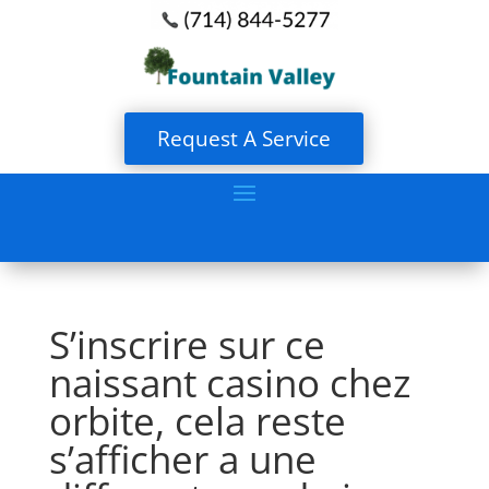
Request A Service
S’inscrire sur ce
naissant casino chez
orbite, cela reste
s’afficher a une