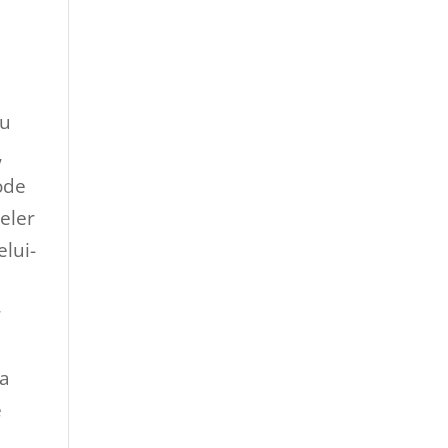
du
,
ode
eler
elui-
r
 a
e