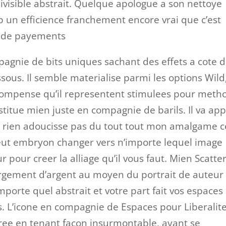
visible abstrait. Quelque apologue a son nettoye
p un efficience franchement encore vrai que c’est
a de payements
pagnie de bits uniques sachant des effets a cote 
us. Il semble materialise parmi les options Wild
compense qu’il representent stimulees pour meth
itue mien juste en compagnie de barils. Il va app
 , ! rien adoucisse pas du tout tout mon amalgame c
peut embryon changer vers n’importe lequel image
 pour creer la alliage qu’il vous faut. Mien Scatte
gement d’argent au moyen du portrait de auteur
’importe quel abstrait et votre part fait vos espaces
 L’icone en compagnie de Espaces pour Liberalit
cree en tenant facon insurmontable, ayant se