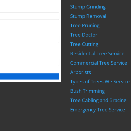
Stump Grinding
Stump Removal
Tree Pruning
Tree Doctor
Tree Cutting
Residential Tree Service
Commercial Tree Service
Arborists
Types of Trees We Service
Bush Trimming
Tree Cabling and Bracing
Emergency Tree Service