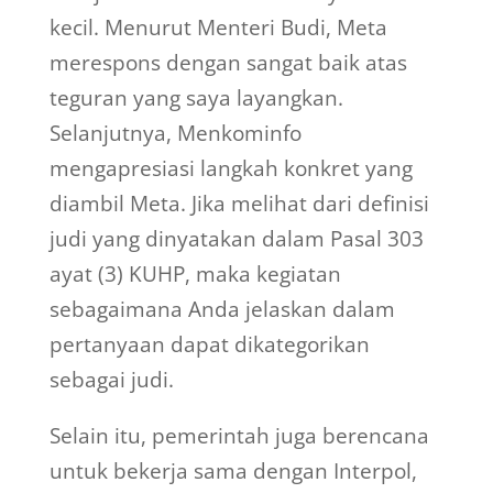
kecil. Menurut Menteri Budi, Meta
merespons dengan sangat baik atas
teguran yang saya layangkan.
Selanjutnya, Menkominfo
mengapresiasi langkah konkret yang
diambil Meta. Jika melihat dari definisi
judi yang dinyatakan dalam Pasal 303
ayat (3) KUHP, maka kegiatan
sebagaimana Anda jelaskan dalam
pertanyaan dapat dikategorikan
sebagai judi.
Selain itu, pemerintah juga berencana
untuk bekerja sama dengan Interpol,