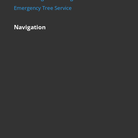
Emergency Tree Service
Navigation