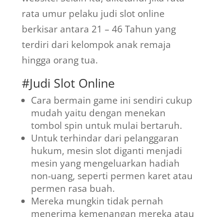
rata umur pelaku judi slot online
berkisar antara 21 – 46 Tahun yang
terdiri dari kelompok anak remaja
hingga orang tua.
#Judi Slot Online
Cara bermain game ini sendiri cukup
mudah yaitu dengan menekan
tombol spin untuk mulai bertaruh.
Untuk terhindar dari pelanggaran
hukum, mesin slot diganti menjadi
mesin yang mengeluarkan hadiah
non-uang, seperti permen karet atau
permen rasa buah.
Mereka mungkin tidak pernah
menerima kemenangan mereka atau