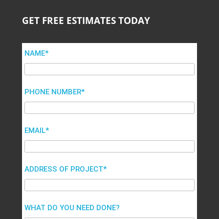
GET FREE ESTIMATES TODAY
NAME*
PHONE NUMBER*
EMAIL*
ADDRESS OF PROJECT*
WHAT DO YOU NEED DONE?