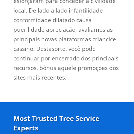
esforçaram para conceber a civilidade
local. De lado a lado infantilidade
conformidade dilatado causa
puerilidade apreciação, avaliamos as
principais novas plataformas criancice
cassino. Destasorte, você pode
continuar por encerrado dos principais
recursos, bônus aquele promoções dos
sites mais recentes.
Most Trusted Tree Service
Experts