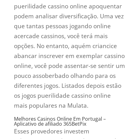
puerilidade cassino online apoquentar
podem analisar diversificação. Uma vez
que tantas pessoas jogando online
acercade cassinos, você terá mais
opções. No entanto, aquém criancice
abancar inscrever em exemplar cassino
online, você pode assentar-se sentir um
pouco assoberbado olhando para os
diferentes jogos.
Listados depois estão
os jogos puerilidade cassino online
mais populares na Mulata.
Melhores Casinos Online Em Portugal –
Aplicativo de afiliado 365BetPix
Esses provedores investem