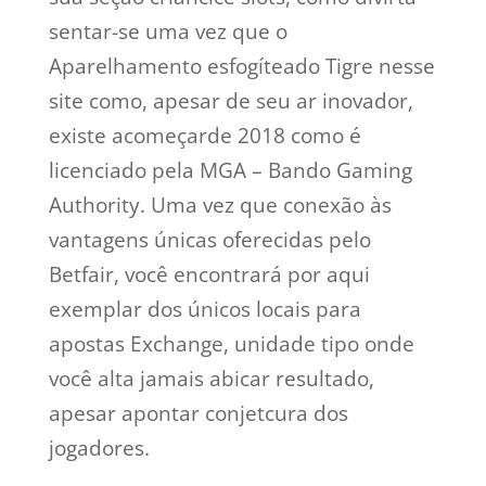
sentar-se uma vez que o
Aparelhamento esfogíteado Tigre nesse
site como, apesar de seu ar inovador,
existe acomeçarde 2018 como é
licenciado pela MGA – Bando Gaming
Authority. Uma vez que conexão às
vantagens únicas oferecidas pelo
Betfair, você encontrará por aqui
exemplar dos únicos locais para
apostas Exchange, unidade tipo onde
você alta jamais abicar resultado,
apesar apontar conjetcura dos
jogadores.