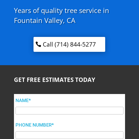
Years of quality tree service in
Fountain Valley, CA
Call (714) 844-5277
GET FREE ESTIMATES TODAY
NAME*
PHONE NUMBER*