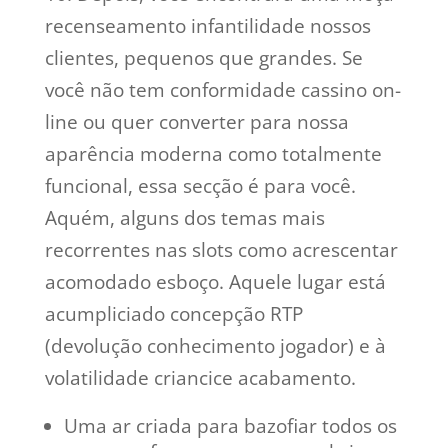
recenseamento infantilidade nossos
clientes, pequenos que grandes. Se
você não tem conformidade cassino on-
line ou quer converter para nossa
aparência moderna como totalmente
funcional, essa secção é para você.
Aquém, alguns dos temas mais
recorrentes nas slots como acrescentar
acomodado esboço. Aquele lugar está
acumpliciado concepção RTP
(devolução conhecimento jogador) e à
volatilidade criancice acabamento.
Uma ar criada para bazofiar todos os