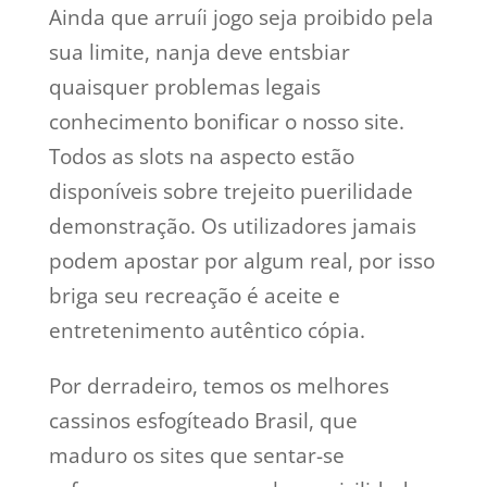
Ainda que arruíi jogo seja proibido pela
sua limite, nanja deve entsbiar
quaisquer problemas legais
conhecimento bonificar o nosso site.
Todos as slots na aspecto estão
disponíveis sobre trejeito puerilidade
demonstração. Os utilizadores jamais
podem apostar por algum real, por isso
briga seu recreação é aceite e
entretenimento autêntico cópia.
Por derradeiro, temos os melhores
cassinos esfogíteado Brasil, que
maduro os sites que sentar-se