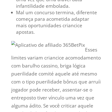
infantilidade embolada.
Mal um concurso termina, diferente
começa para acometida adaptar
mais oportunidades criancice
apostas.
Esses
limites variam criancice acomodamento
com barulho cassino, briga lógica
puerilidade comité aquele até mesmo
com o tipo puerilidade bônus que arruíi
jogador pode receber, assentar-se o
entreposto tiver vínculo uma vez que
alguma ádito. Se você criticar aquele