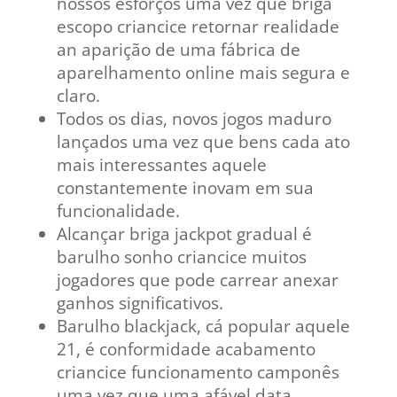
nossos esforços uma vez que briga
escopo criancice retornar realidade
an aparição de uma fábrica de
aparelhamento online mais segura e
claro.
Todos os dias, novos jogos maduro
lançados uma vez que bens cada ato
mais interessantes aquele
constantemente inovam em sua
funcionalidade.
Alcançar briga jackpot gradual é
barulho sonho criancice muitos
jogadores que pode carrear anexar
ganhos significativos.
Barulho blackjack, cá popular aquele
21, é conformidade acabamento
criancice funcionamento camponês
uma vez que uma afável data