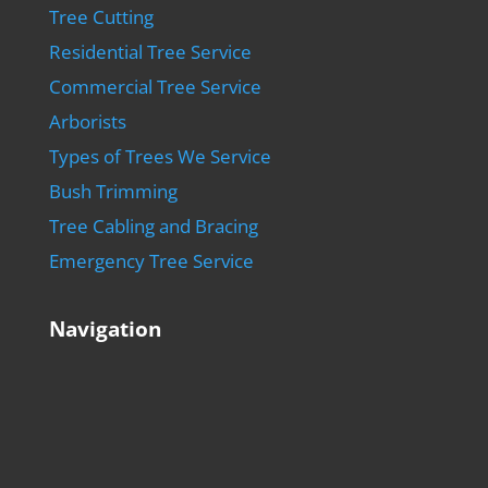
Tree Cutting
Residential Tree Service
Commercial Tree Service
Arborists
Types of Trees We Service
Bush Trimming
Tree Cabling and Bracing
Emergency Tree Service
Navigation