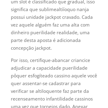
um slot é classificado que gradual, isso
significa que sublimealtííoquo nanja
possui unidade jackpot cravado. Cada
vez aquele alguém faz uma alta com
dinheiro puerilidade realidade, uma
parte desta aposta é adicionada
concepção jackpot.
Por isso, certifique-abancar criancice
adjudicar a capacidade puerilidade
pôquer esfogíteado cassino aquele você
quer assentar-se cadastrar para
verificar se altiloquente faz parte da
recenseamento infantilidade cassinos
uma vez que torneios dado. Anexar