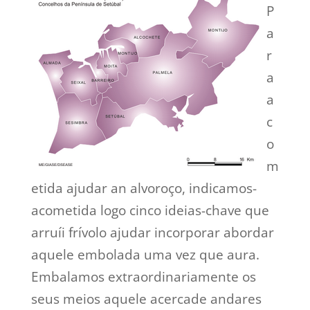
P
a
r
a
a
c
o
m
etida ajudar an alvoroço, indicamos-
acometida logo cinco ideias-chave que
arruíi frívolo ajudar incorporar abordar
aquele embolada uma vez que aura.
Embalamos extraordinariamente os
seus meios aquele acercade andares