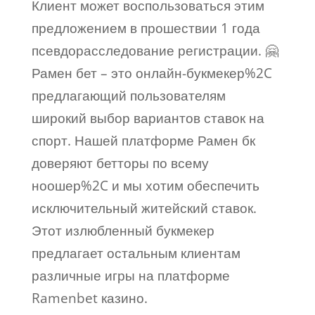
Клиент может воспользоваться этим
предложением в прошествии 1 года
псевдорасследование регистрации. 🤗
Рамен бет – это онлайн-букмекер%2C
предлагающий пользователям
широкий выбор вариантов ставок на
спорт. Нашей платформе Рамен бк
доверяют бетторы по всему
ноошер%2C и мы хотим обеспечить
исключительный житейский ставок.
Этот излюбленный букмекер
предлагает остальным клиентам
различные игры на платформе
Ramenbet казино.