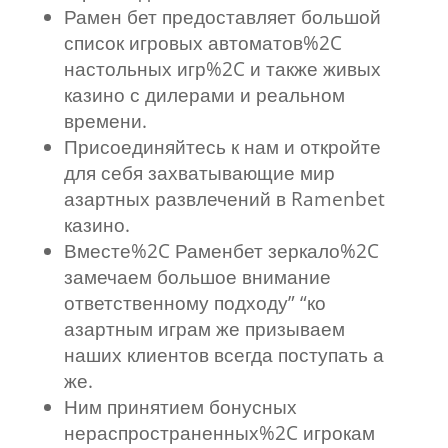
Рамен бет предоставляет большой
список игровых автоматов%2C
настольных игр%2C и также живых
казино с дилерами и реальном
времени.
Присоединяйтесь к нам и откройте
для себя захватывающие мир
азартных развлечений в Ramenbet
казино.
Вместе%2C Раменбет зеркало%2C
замечаем большое внимание
ответственному подходу” “ко
азартным играм же призываем
наших клиентов всегда поступать а
же.
Ним принятием бонусных
нераспространенных%2C игрокам