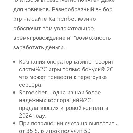
для новичков. Разнообразный выбор
игр на сайте Ramenbet казино
обеспечит вам увлекательное
времяпровождение и” “возможность
заработать деньги.
Компания-оператор казино говорит
слоты%2C игры только бонусы%2C
что может привести к перегрузке
сервера.
Ramenbet – одна из наиболее
надежных корпораций%2C
предлагающих игровой контент в
2024 году.
При пополнении счета на выплатить
от 35 б. р игрок получит 50