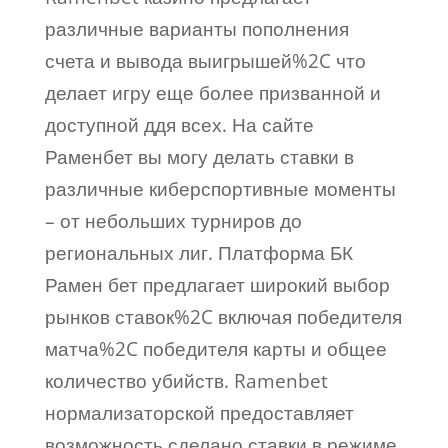
различные варианты пополнения
счета и вывода выигрышей%2C что
делает игру еще более призванной и
доступной ддя всех. На сайте
Раменбет вы могу делать ставки в
различные киберспортивные моменты
– от небольших турниров до
региональных лиг. Платформа БК
Рамен бет предлагает широкий выбор
рынков ставок%2C включая победителя
матча%2C победителя карты и общее
количество убийств. Ramenbet
нормализаторской предоставляет
возможность сделано ставки в режиме