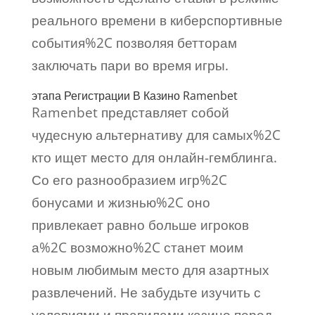
реального времени в киберспортивные
события%2C позволяя бетторам
заключать пари во время игры.
этапа Регистрации В Казино Ramenbet
Ramenbet представляет собой
чудесную альтернативу для самых%2C
кто ищет место для онлайн-гемблинга.
Со его разнообразием игр%2C
бонусами и жизнью%2C оно
привлекает равно больше игроков
а%2C возможно%2C станет моим
новым любимым место для азартных
развлечений. Не забудьте изучить с