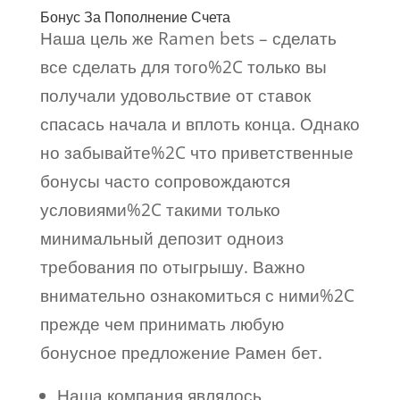
Бонус За Пополнение Счета
Наша цель же Ramen bets – сделать
все сделать для того%2C только вы
получали удовольствие от ставок
спасась начала и вплоть конца. Однако
но забывайте%2C что приветственные
бонусы часто сопровождаются
условиями%2C такими только
минимальный депозит одноиз
требования по отыгрышу. Важно
внимательно ознакомиться с ними%2C
прежде чем принимать любую
бонусное предложение Рамен бет.
Наша компания являлось