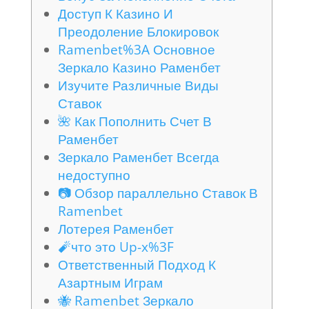
Доступ К Казино И
Преодоление Блокировок
Ramenbet%3A Основное
Зеркало Казино Раменбет
Изучите Различные Виды
Ставок
🌺 Как Пополнить Счет В
Раменбет
Зеркало Раменбет Всегда
недоступно
📷 Обзор параллельно Ставок В
Ramenbet
Лотерея Раменбет
🧨что это Up-x%3F
Ответственный Подход К
Азартным Играм
🐝 Ramenbet Зеркало