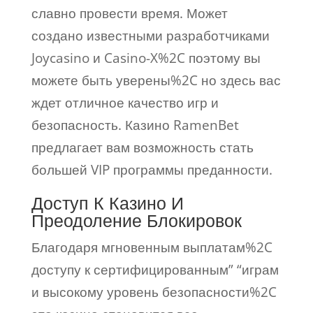
славно провести время. Может
создано известными разработчиками
Joycasino и Casino-X%2C поэтому вы
можете быть уверены%2C но здесь вас
ждет отличное качество игр и
безопасность. Казино RamenBet
предлагает вам возможность стать
большей VIP программы преданности.
Доступ К Казино И
Преодоление Блокировок
Благодаря мгновенным выплатам%2C
доступу к сертифицированным” “играм
и высокому уровень безопасности%2C