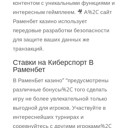
контентом с уникальными функциями и
интересным геймплеем. 🎥 А%2C сайт
Раменбет казино использует
передовые разработки безопасности
для защите ваших данных же
транзакций.
Ставки на Киберспорт В
Раменбет
В РаменБет казино” “предусмотрены
различные бонусы%2C того сделать
игру не более увлекательной только
выгодной для игроков. Участвуйте в
интереснейших турнирах и
соревнуйтесь с другими игроками%2C