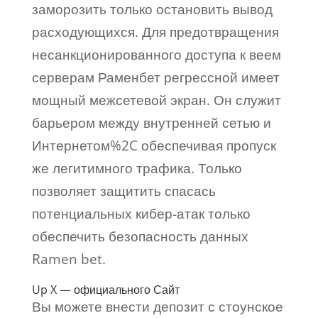
заморозить только остановить вывод
расходующихся. Для предотвращения
несанкционированного доступа к веем
серверам Раменбет регрессной имеет
мощный межсетевой экран. Он служит
барьером между внутренней сетью и
Интернетом%2C обеспечивая пропуск
же легитимного трафика. Только
позволяет защитить спасась
потенциальных кибер-атак только
обеспечить безопасность данных
Ramen bet.
Up X — официального Сайт
Вы можете внести депозит с стоунское