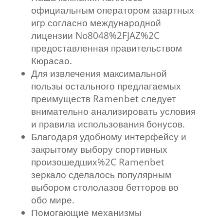
официальным оператором азартных
игр согласно международной
лицензии No8048%2FJAZ%2C
предоставленная правительством
Кюрасао.
Для извлечения максимальной
пользы остального предлагаемых
преимуществ Ramenbet следует
внимательно анализировать условия
и правила использования бонусов.
Благодаря удобному интерфейсу и
закрытому выбору спортивных
произошедших%2C Ramenbet
зеркало сделалось популярным
выбором стололазов бетторов во
обо мире.
Помогающие механизмы