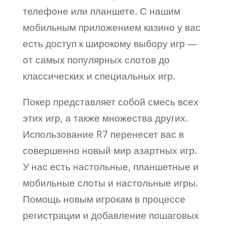
телефоне или планшете. С нашим
мобильным приложением казино у вас
есть доступ к широкому выбору игр —
от самых популярных слотов до
классических и специальных игр.
Покер представляет собой смесь всех
этих игр, а также множества других.
Использование R7 перенесет вас в
совершенно новый мир азартных игр.
У нас есть настольные, планшетные и
мобильные слоты и настольные игры.
Помощь новым игрокам в процессе
регистрации и добавление пошаговых