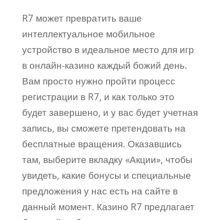
R7 может превратить ваше
интеллектуальное мобильное
устройство в идеальное место для игр
в онлайн-казино каждый божий день.
Вам просто нужно пройти процесс
регистрации в R7, и как только это
будет завершено, и у вас будет учетная
запись, вы сможете претендовать на
бесплатные вращения. Оказавшись
там, выберите вкладку «Акции», чтобы
увидеть, какие бонусы и специальные
предложения у нас есть на сайте в
данный момент. Казино R7 предлагает