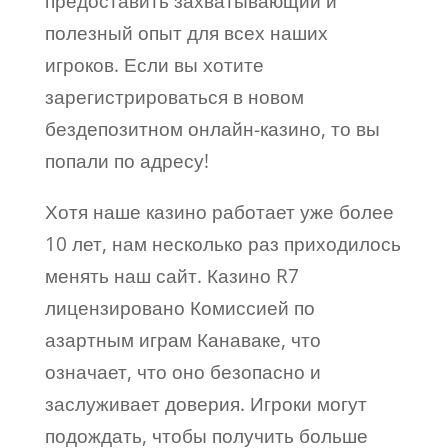
предоставить захватывающий и
полезный опыт для всех наших
игроков. Если вы хотите
зарегистрироваться в новом
бездепозитном онлайн-казино, то вы
попали по адресу!
Хотя наше казино работает уже более
10 лет, нам несколько раз приходилось
менять наш сайт. Казино R7
лицензировано Комиссией по
азартным играм Канаваке, что
означает, что оно безопасно и
заслуживает доверия. Игроки могут
подождать, чтобы получить больше