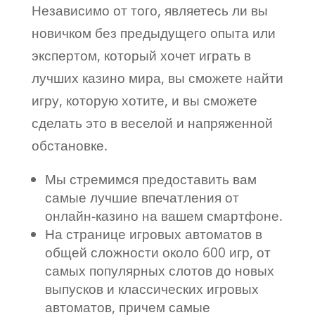
Независимо от того, являетесь ли вы
новичком без предыдущего опыта или
экспертом, который хочет играть в
лучших казино мира, вы сможете найти
игру, которую хотите, и вы сможете
сделать это в веселой и напряженной
обстановке.
Мы стремимся предоставить вам
самые лучшие впечатления от
онлайн-казино на вашем смартфоне.
На странице игровых автоматов в
общей сложности около 600 игр, от
самых популярных слотов до новых
выпусков и классических игровых
автоматов, причем самые