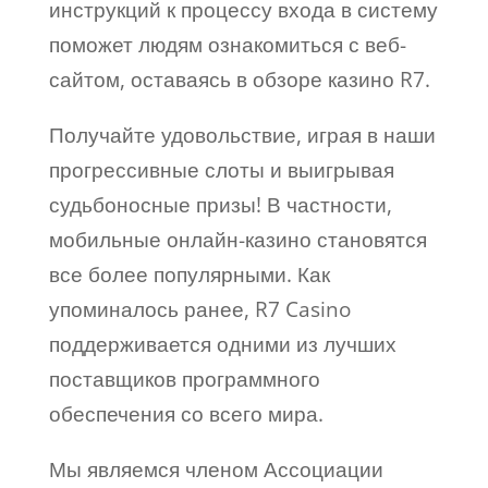
инструкций к процессу входа в систему
поможет людям ознакомиться с веб-
сайтом, оставаясь в обзоре казино R7.
Получайте удовольствие, играя в наши
прогрессивные слоты и выигрывая
судьбоносные призы! В частности,
мобильные онлайн-казино становятся
все более популярными. Как
упоминалось ранее, R7 Casino
поддерживается одними из лучших
поставщиков программного
обеспечения со всего мира.
Мы являемся членом Ассоциации