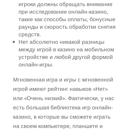
игроки должны обращать внимание
при исследовании онлайн-казино,
такие как способы оплаты, бонусные
раунды и скорость обработки снятия
средств.
Нет абсолютно никакой разницы
между игрой в казино на мобильном
устройстве и любой другой формой
онлайн-игры.
Мгновенная игра и игры с мгновенной
игрой имеют рейтинг навыков «Нет»
или «Очень низкий». Фактически, у нас
есть большая библиотека игр онлайн-
казино, в которые вы сможете играть
на своем компьютере, планшете и