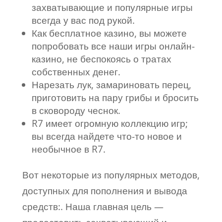
захватывающие и популярные игры
всегда у вас под рукой.
Как бесплатное казино, вы можете
попробовать все наши игры онлайн-
казино, не беспокоясь о тратах
собственных денег.
Нарезать лук, замариновать перец,
приготовить на пару грибы и бросить
в сковороду чеснок.
R7 имеет огромную коллекцию игр;
вы всегда найдете что-то новое и
необычное в R7.
Вот некоторые из популярных методов,
доступных для пополнения и вывода
средств:. Наша главная цель —