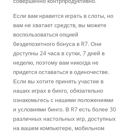
совершенно контрпродуктивно.
Если вам нравится играть в слоты, но
вам не хватает средств, вы можете
воспользоваться опцией
бездепозитного бонуса в R7. Они
доступны 24 часа в сутки, 7 дней в
неделю, поэтому вам никогда не
придется оставаться в одиночестве.
Если вы хотите принять участие в
наших играх в бинго, обязательно
ознакомьтесь с нашими положениями
и условиями бинго. В R7 есть более 30
различных настольных игр, доступных
на вашем компьютере, мобильном