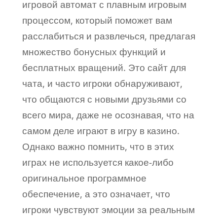
игровой автомат с плавным игровым
процессом, который поможет вам
расслабиться и развлечься, предлагая
множество бонусных функций и
бесплатных вращений. Это сайт для
чата, и часто игроки обнаруживают,
что общаются с новыми друзьями со
всего мира, даже не осознавая, что на
самом деле играют в игру в казино.
Однако важно помнить, что в этих
играх не используется какое-либо
оригинальное программное
обеспечение, а это означает, что
игроки чувствуют эмоции за реальным