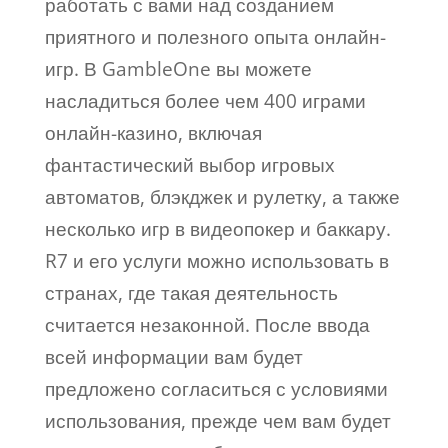
работать с вами над созданием
приятного и полезного опыта онлайн-
игр. В GambleOne вы можете
насладиться более чем 400 играми
онлайн-казино, включая
фантастический выбор игровых
автоматов, блэкджек и рулетку, а также
несколько игр в видеопокер и баккару.
R7 и его услуги можно использовать в
странах, где такая деятельность
считается незаконной. После ввода
всей информации вам будет
предложено согласиться с условиями
использования, прежде чем вам будет