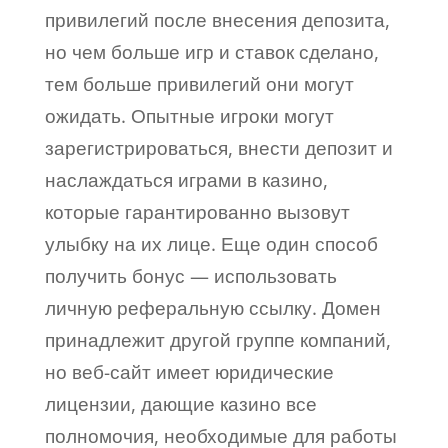
привилегий после внесения депозита,
но чем больше игр и ставок сделано,
тем больше привилегий они могут
ожидать. Опытные игроки могут
зарегистрироваться, внести депозит и
наслаждаться играми в казино,
которые гарантированно вызовут
улыбку на их лице. Еще один способ
получить бонус — использовать
личную реферальную ссылку. Домен
принадлежит другой группе компаний,
но веб-сайт имеет юридические
лицензии, дающие казино все
полномочия, необходимые для работы