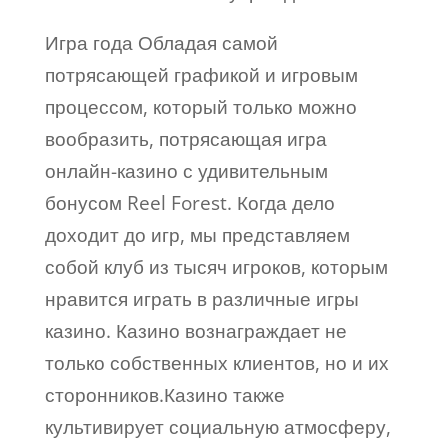
Игра года Обладая самой
потрясающей графикой и игровым
процессом, который только можно
вообразить, потрясающая игра
онлайн-казино с удивительным
бонусом Reel Forest. Когда дело
доходит до игр, мы представляем
собой клуб из тысяч игроков, которым
нравится играть в различные игры
казино. Казино вознаграждает не
только собственных клиентов, но и их
сторонников.Казино также
культивирует социальную атмосферу,