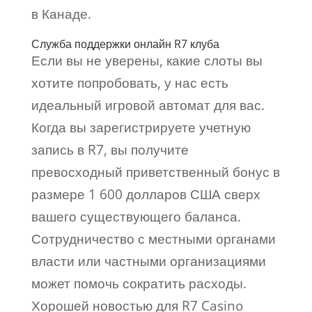
в Канаде.
Служба поддержки онлайн R7 клуба
Если вы не уверены, какие слоты вы
хотите попробовать, у нас есть
идеальный игровой автомат для вас.
Когда вы зарегистрируете учетную
запись в R7, вы получите
превосходный приветственный бонус в
размере 1 600 долларов США сверх
вашего существующего баланса.
Сотрудничество с местными органами
власти или частными организациями
может помочь сократить расходы.
Хорошей новостью для R7 Casino