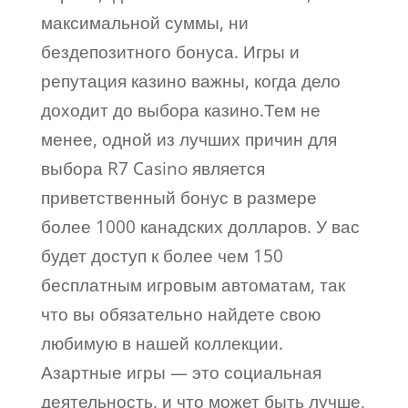
максимальной суммы, ни
бездепозитного бонуса. Игры и
репутация казино важны, когда дело
доходит до выбора казино.Тем не
менее, одной из лучших причин для
выбора R7 Casino является
приветственный бонус в размере
более 1000 канадских долларов. У вас
будет доступ к более чем 150
бесплатным игровым автоматам, так
что вы обязательно найдете свою
любимую в нашей коллекции.
Азартные игры — это социальная
деятельность, и что может быть лучше,