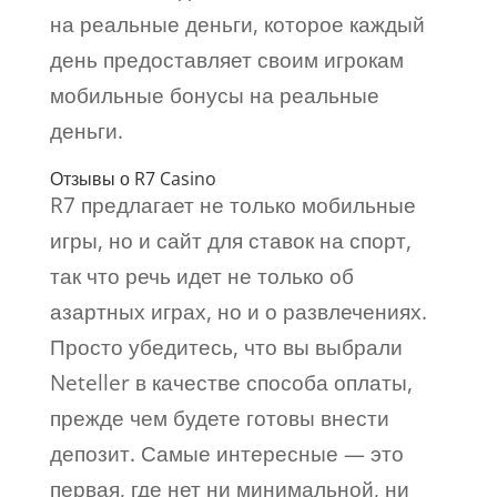
на реальные деньги, которое каждый
день предоставляет своим игрокам
мобильные бонусы на реальные
деньги.
Отзывы о R7 Casino
R7 предлагает не только мобильные
игры, но и сайт для ставок на спорт,
так что речь идет не только об
азартных играх, но и о развлечениях.
Просто убедитесь, что вы выбрали
Neteller в качестве способа оплаты,
прежде чем будете готовы внести
депозит. Самые интересные — это
первая, где нет ни минимальной, ни