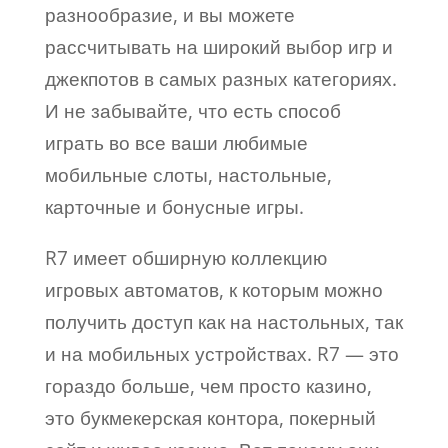
разнообразие, и вы можете
рассчитывать на широкий выбор игр и
джекпотов в самых разных категориях.
И не забывайте, что есть способ
играть во все ваши любимые
мобильные слоты, настольные,
карточные и бонусные игры.
R7 имеет обширную коллекцию
игровых автоматов, к которым можно
получить доступ как на настольных, так
и на мобильных устройствах. R7 — это
гораздо больше, чем просто казино,
это букмекерская контора, покерный