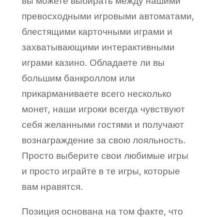
вы можете выбирать между нашими
превосходными игровыми автоматами,
блестящими карточными играми и
захватывающими интерактивными
играми казино. Обладаете ли вы
большим банкроллом или
прикарманиваете всего несколько
монет, наши игроки всегда чувствуют
себя желанными гостями и получают
вознаграждение за свою лояльность.
Просто выберите свои любимые игры
и просто играйте в те игры, которые
вам нравятся.
Позиция основана на том факте, что