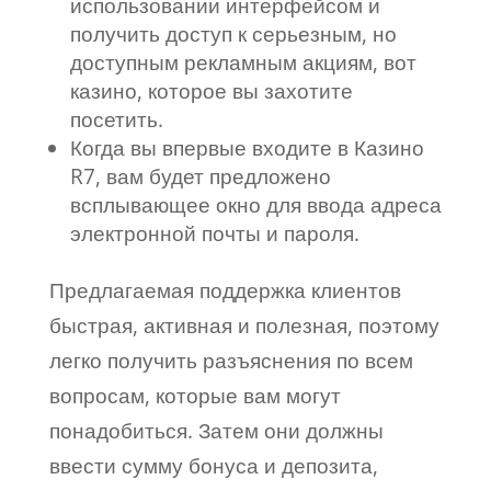
использовании интерфейсом и
получить доступ к серьезным, но
доступным рекламным акциям, вот
казино, которое вы захотите
посетить.
Когда вы впервые входите в Казино
R7, вам будет предложено
всплывающее окно для ввода адреса
электронной почты и пароля.
Предлагаемая поддержка клиентов
быстрая, активная и полезная, поэтому
легко получить разъяснения по всем
вопросам, которые вам могут
понадобиться. Затем они должны
ввести сумму бонуса и депозита,