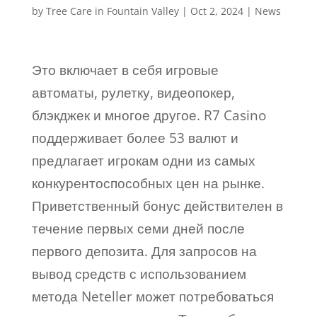
by
Tree Care in Fountain Valley
|
Oct 2, 2024
|
News
Это включает в себя игровые
автоматы, рулетку, видеопокер,
блэкджек и многое другое. R7 Casino
поддерживает более 53 валют и
предлагает игрокам одни из самых
конкурентоспособных цен на рынке.
Приветственный бонус действителен в
течение первых семи дней после
первого депозита. Для запросов на
вывод средств с использованием
метода Neteller может потребоваться