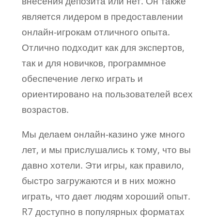
внесения депозита или нет. Он также
является лидером в предоставлении
онлайн-игрокам отличного опыта.
Отлично подходит как для экспертов,
так и для новичков, программное
обеспечение легко играть и
ориентировано на пользователей всех
возрастов.
Мы делаем онлайн-казино уже много
лет, и мы прислушались к тому, что вы
давно хотели. Эти игры, как правило,
быстро загружаются и в них можно
играть, что дает людям хороший опыт.
R7 доступно в популярных форматах