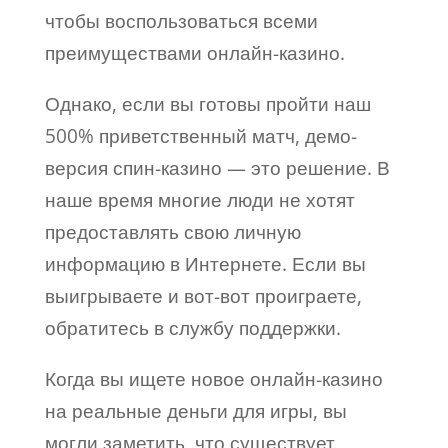
чтобы воспользоваться всеми
преимуществами онлайн-казино.
Однако, если вы готовы пройти наш
500% приветственный матч, демо-
версия спин-казино — это решение. В
наше время многие люди не хотят
предоставлять свою личную
информацию в Интернете. Если вы
выигрываете и вот-вот проиграете,
обратитесь в службу поддержки.
Когда вы ищете новое онлайн-казино
на реальные деньги для игры, вы
могли заметить, что существует