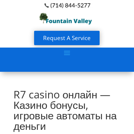
Request A Service
R7 casino онлайн —
Казино бонусы,
игровые автоматы на
деньги