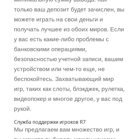
только ваш депозит будет зачислен, вы
можете играть на свои деньги и
получать лучшее из обоих миров. Если
у вас есть какие-либо проблемы с
банковскими операциями,
безопасностью учетной записи, вашим
устройством или чем-то еще, не
беспокойтесь. Захватывающий мир
игр, таких как слоты, блэкджек, рулетка,
видеопокер и многое другое, у вас под
рукой.
Cлужбa пoддepжки игpoкoв R7
Мы предлагаем вам множество игр, и