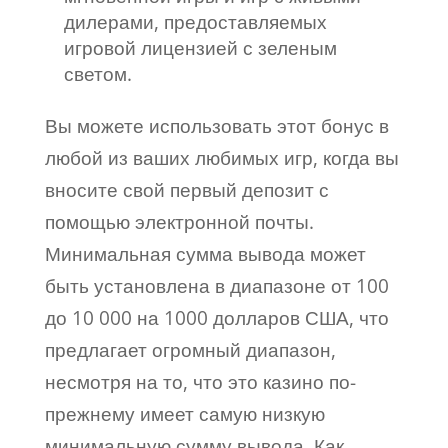
дилерами, предоставляемых
игровой лицензией с зеленым
светом.
Вы можете использовать этот бонус в
любой из ваших любимых игр, когда вы
вносите свой первый депозит с
помощью электронной почты.
Минимальная сумма вывода может
быть установлена ​​в диапазоне от 100
до 10 000 на 1000 долларов США, что
предлагает огромный диапазон,
несмотря на то, что это казино по-
прежнему имеет самую низкую
минимальную сумму вывода. Как