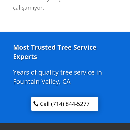
çalışamıyor.
Most Trusted Tree Service
Experts
Years of quality tree service in
Fountain Valley, CA
Call (714) 844-5277