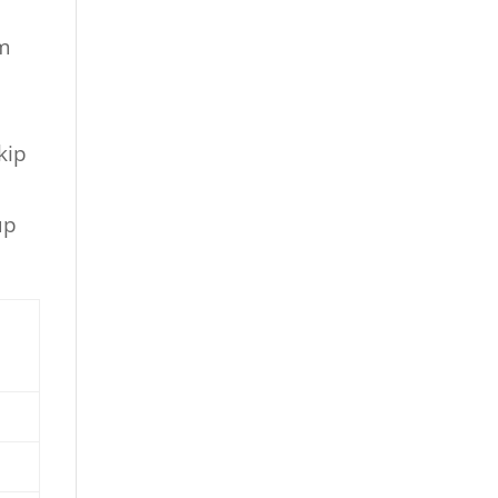
üm
kip
up