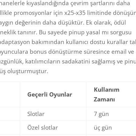
anelerle kıyaslandığında çevrim şartlarını daha
llikle promosyonlar için x25-x35 limitinde dönüş
yaygın değerinin daha düşüktür. Ek olarak, ödül
sneklik tanınır. Bu sayede pinup yasal mı sorgusu
adaptasyon bakımından kullanıcı dostu kurallar ta
 oyunculara bonus dönüştürme süresince email ve
zgünlük, katılımcıların sadakatini sağlamış ve pin
nüş oluşturmuştur.
Kullanım
Geçerli Oyunlar
Zamanı
Slotlar
7 gün
Özel slotlar
üç gün