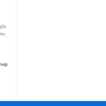
yla
amı
.
inup