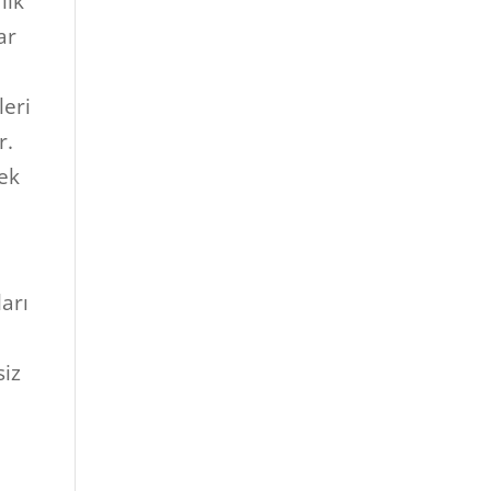
ilk
ar
leri
r.
ek
arı
siz