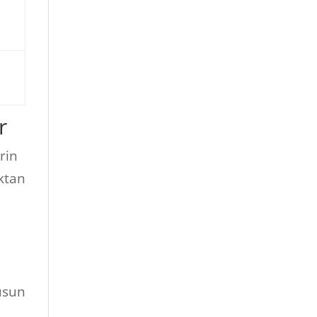
r
rin
ıktan
e
nusun