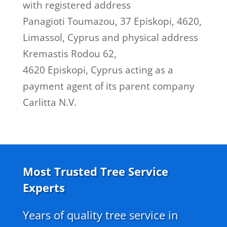
with registered address
Panagioti Toumazou, 37 Episkopi, 4620,
Limassol, Cyprus and physical address
Kremastis Rodou 62,
4620 Episkopi, Cyprus acting as a
payment agent of its parent company
Carlitta N.V.
Most Trusted Tree Service
Experts
Years of quality tree service in