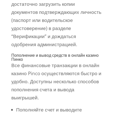
достаточно загрузить копии
документов подтверждающих личность
(паспорт или водительское
удостоверение) в разделе
“Верификации” и дождаться
одобрения администрацией.
Пополнение и вывод средств в онлайн казино
Пинко
Все финансовые транзакции в онлайн
казино Pinco осуществляются быстро и
удобно. Доступны несколько способов
пополнения счета и вывода
выигрышей.
Пополняйте счет и выводите