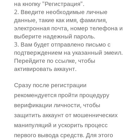
на кнопку "Регистрация".
Введите необходимые личные
данные, такие как имя, фамилия,
электронная почта, номер телефона и
выберите надежный пароль.
Вам будет отправлено письмо с
подтверждением на указанный эмеил.
Перейдите по ссылке, чтобы
активировать аккаунт.
Сразу после регистрации
рекомендуется пройти процедуру
верификации личности, чтобы
защитить аккаунт от мошеннических
манипуляций и ускорить процесс
первого вывода средств. Для этого