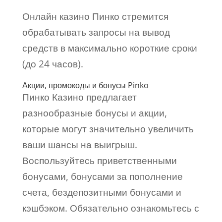
Онлайн казино Пинко стремится
обрабатывать запросы на вывод
средств в максимально короткие сроки
(до 24 часов).
Акции, промокоды и бонусы Pinko
Пинко Казино предлагает
разнообразные бонусы и акции,
которые могут значительно увеличить
ваши шансы на выигрыш.
Воспользуйтесь приветственными
бонусами, бонусами за пополнение
счета, бездепозитными бонусами и
кэшбэком. Обязательно ознакомьтесь с