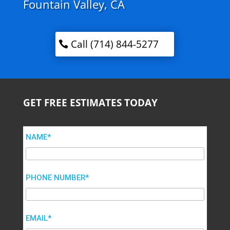
Fountain Valley, CA
Call (714) 844-5277
GET FREE ESTIMATES TODAY
NAME*
PHONE NUMBER*
EMAIL*