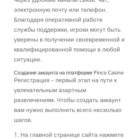
электронную почту или телефон.
Благодаря оперативной работе
службы поддержки, игроки могут быть
уверены в получении своевременной и
квалифицированной помощи в любой
ситуации.
Создание аккаунта на платформе Pinco Casino
Регистрация – первый этап на пути к
увлекательным азартным
развлечениям. Чтобы создать аккаунт
вам нужно выполнить всего несколько
шагов.
На главной странице сайта нажмите