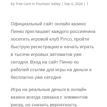
by
Tree Care in Fountain Valley
|
Sep 6, 2024
|
1
Официальный сайт онлайн казино
Пинко приглашает каждого россиянина
посетить игровой клуб Pinco, пройти
быструю регистрацию и начать играть
в тысячи игровых автоматов уже
сегодня. Вход на сайт Пинко по
рабочей ссылке для игры на деньги и
бесплатно уже сегодня
Игра на реальные деньги в онлайн
казино всегда связана с элементом
риска, но снизить вероятность