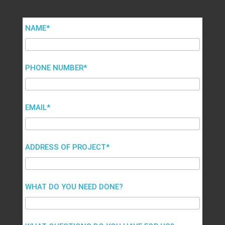
NAME*
PHONE NUMBER*
EMAIL*
ADDRESS OF PROJECT*
WHAT DO YOU NEED DONE?