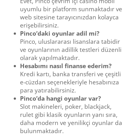
Evet, Pinco çevrim içi casino mobil
uyumlu bir platform sunmaktadır ve
web sitesine tarayıcınızdan kolayca
erişebilirsiniz.
Pinco’daki oyunlar adil mi?
Pinco, uluslararası lisanslara tabidir
ve oyunlarının adillik testleri düzenli
olarak yapılmaktadır.
Hesabımı nasıl finanse ederim?
Kredi kartı, banka transferi ve çeşitli
e-cüzdan seçenekleriyle hesabınıza
para yatırabilirsiniz.
Pinco’da hangi oyunlar var?
Slot makineleri, poker, blackjack,
rulet gibi klasik oyunların yanı sıra,
daha modern ve yenilikçi oyunlar da
bulunmaktadır.