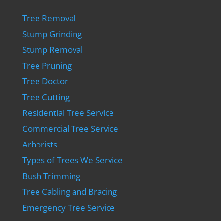
Tree Removal
Stump Grinding
Stump Removal
Tree Pruning
Tree Doctor
Tree Cutting
Residential Tree Service
Commercial Tree Service
Arborists
Types of Trees We Service
Bush Trimming
Tree Cabling and Bracing
Emergency Tree Service