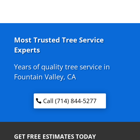
Most Trusted Tree Service
Experts
Years of quality tree service in
Fountain Valley, CA
Call (714) 844-5277
GET FREE ESTIMATES TODAY