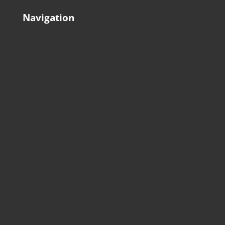
Navigation