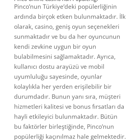
Pinco’nun Türkiye’deki popülerliğinin
ardında birçok etken bulunmaktadır. İlk
olarak, casino, geniş oyun seçenekleri
sunmaktadır ve bu da her oyuncunun
kendi zevkine uygun bir oyun
bulabilmesini sağlamaktadır. Ayrıca,
kullanıcı dostu arayüzü ve mobil
uyumluluğu sayesinde, oyunlar
kolaylıkla her yerden erişilebilir bir
durumdadır. Bunun yanı sıra, müşteri
hizmetleri kalitesi ve bonus fırsatları da
hayli etkileyici bulunmaktadır. Bütün
bu faktörler birleştiğinde, Pinco’nun
popülerliği kaçınılmaz hale gelmektedir.