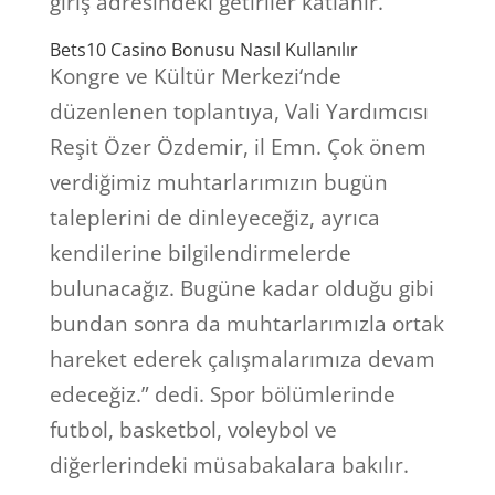
giriş adresindeki getiriler katlanır.
Bets10 Casino Bonusu Nasıl Kullanılır
Kongre ve Kültür Merkezi‘nde
düzenlenen toplantıya, Vali Yardımcısı
Reşit Özer Özdemir, il Emn. Çok önem
verdiğimiz muhtarlarımızın bugün
taleplerini de dinleyeceğiz, ayrıca
kendilerine bilgilendirmelerde
bulunacağız. Bugüne kadar olduğu gibi
bundan sonra da muhtarlarımızla ortak
hareket ederek çalışmalarımıza devam
edeceğiz.” dedi. Spor bölümlerinde
futbol, basketbol, voleybol ve
diğerlerindeki müsabakalara bakılır.