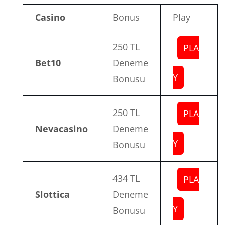
Casino
Bonus
Play
250 TL
PLA
Bet10
Deneme
Y
Bonusu
250 TL
PLA
Nevacasino
Deneme
Y
Bonusu
434 TL
PLA
Slottica
Deneme
Y
Bonusu