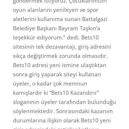
göndermek istiyoruz. Çocuklarımızın
oyun alanlarını yenileyen ve spor
aletlerini kullanıma sunan Battalgazi
Belediye Başkanı Bayram Taşkın’a
teşekkür ediyorum.” dedi. Bets10
sitesinin tek dezavantajı, giriş adresini
sıkça değiştirmek zorunda olmasıdır.
Bets10 adresi yeni ismine ulaştıktan
sonra giriş yaparak siteyi kullanan
üyeler, o kadar çok memnun
kamışlardır ki ‘’Bets10 Kazandırır’’
sloganının üyeler tarafından bulunduğu
söylenmektedir. Sonrasındaki kazanım
durumlarına ilişkin olarak Bets10 yeni