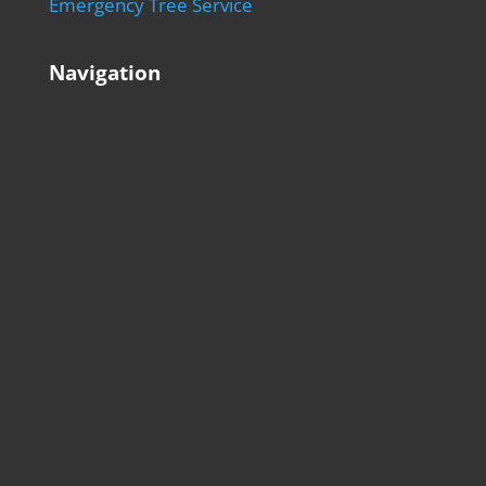
Emergency Tree Service
Navigation