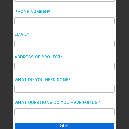
PHONE NUMBER*
EMAIL*
ADDRESS OF PROJECT*
WHAT DO YOU NEED DONE?
WHAT QUESTIONS DO YOU HAVE FOR US?