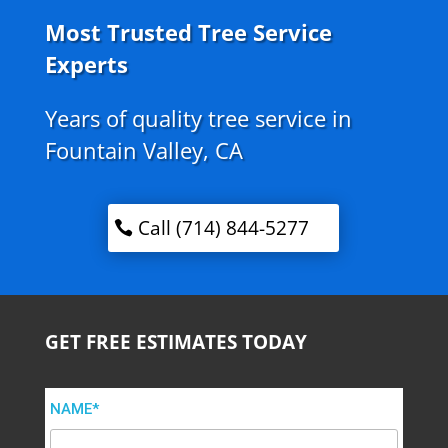
Most Trusted Tree Service
Experts
Years of quality tree service in
Fountain Valley, CA
Call (714) 844-5277
GET FREE ESTIMATES TODAY
NAME*