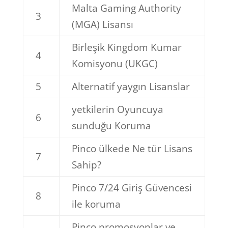
Malta Gaming Authority
3
(MGA) Lisansı
Birleşik Kingdom Kumar
4
Komisyonu (UKGC)
5
Alternatif yaygın Lisanslar
yetkilerin Oyuncuya
6
sunduğu Koruma
Pinco ülkede Ne tür Lisans
7
Sahip?
Pinco 7/24 Giriş Güvencesi
8
ile koruma
Pinco promosyonlar ve