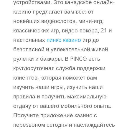
устройствами. Это канадское онлайн-
казино предлагает вам все: от
новейших видеослотов, мини-игр,
классических игр, видео-покера, 21 и
настольных
пинко казино
игр до
безопасной и увлекательной живой
рулетки и баккары. В PINCO есть
круглосуточная служба поддержки
клиентов, которая поможет вам
изучить наши игры, изучить наши
правила и получить максимальную
отдачу от вашего мобильного опыта.
Получите приложение казино с
перезвоном сегодня и наслаждайтесь