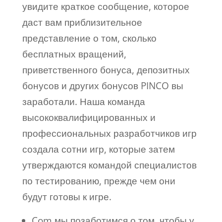
увидите краткое сообщение, которое
даст вам приблизительное
представление о том, сколько
бесплатных вращений,
приветственного бонуса, депозитных
бонусов и других бонусов PINCO вы
заработали. Наша команда
высококвалифицированных и
профессиональных разработчиков игр
создала сотни игр, которые затем
утверждаются командой специалистов
по тестированию, прежде чем они
будут готовы к игре.
Com мы позаботимся о том, чтобы у