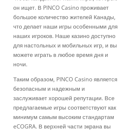
он ищет. В PINCO Casino проживает
большое количество жителей Канады,
что делает наши игры особенными для
наших игроков. Наше казино доступно
для настольных и мобильных игр, и вы
можете играть в любое время дня и
ночи.
Таким образом, PINCO Casino является
безопасным и надежным и
заслуживает хорошей репутации. Все
предлагаемые игры соответствуют как
минимум самым высоким стандартам
eCOGRA. В верхней части экрана вы