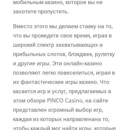
мобильным казино, которое вы не
захотите пропустить.
Вместо этого мы делаем ставку на то,
что вы проведете свое время, играя в
широкий спектр захватывающих и
прибыльных слотов, блэкджек, рулетку
и другие игры. Эти онлайн-казино
позволяют легко повеселиться, играя в
их фантастические игры казино. Что
касается игр и услуг, предлагаемых в
этом обзоре PINCO Casino, на сайте
представлен огромный выбор игр,
каждая из которых направленана то,
чтобы каждый мог найти игры, которые