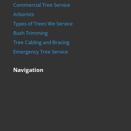
Commercial Tree Service
Arborists
Types of Trees We Service
Bush Trimming
Tree Cabling and Bracing
Emergency Tree Service
Navigation