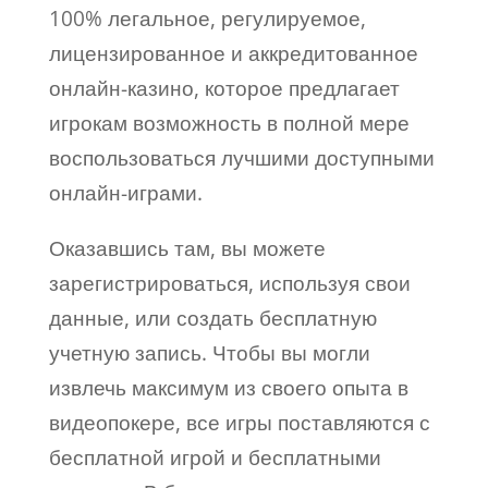
100% легальное, регулируемое,
лицензированное и аккредитованное
онлайн-казино, которое предлагает
игрокам возможность в полной мере
воспользоваться лучшими доступными
онлайн-играми.
Оказавшись там, вы можете
зарегистрироваться, используя свои
данные, или создать бесплатную
учетную запись. Чтобы вы могли
извлечь максимум из своего опыта в
видеопокере, все игры поставляются с
бесплатной игрой и бесплатными