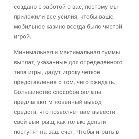
создано с заботой о вас, поэтому мы
приложили все усилия, чтобы ваше
мобильное казино всегда было чистой
игрой.
Минимальная и максимальная суммы
выплат, указанные для определенного
типа игры, дадут игроку четкое
представление о том, чего ожидать.
Большинство способов оплаты
предлагают мгновенный вывод
средств, что позволяет вам вывести
свой выигрыш, как только деньги
поступят на ваш счет. Чтобы играть в