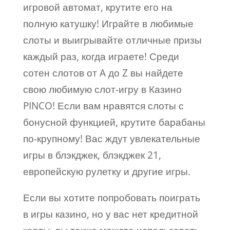
игровой автомат, крутите его на
полную катушку! Играйте в любимые
слоты и выигрывайте отличные призы
каждый раз, когда играете! Среди
сотен слотов от A до Z вы найдете
свою любимую слот-игру в Казино
PINCO! Если вам нравятся слоты с
бонусной функцией, крутите барабаны
по-крупному! Вас ждут увлекательные
игры в блэкджек, блэкджек 21,
европейскую рулетку и другие игры.
Если вы хотите попробовать поиграть
в игры казино, но у вас нет кредитной