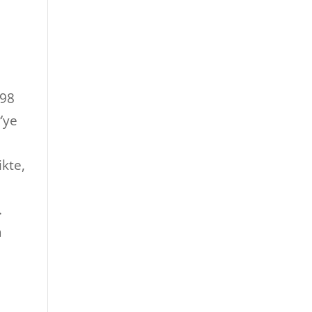
%98
’ye
ikte,
.
a