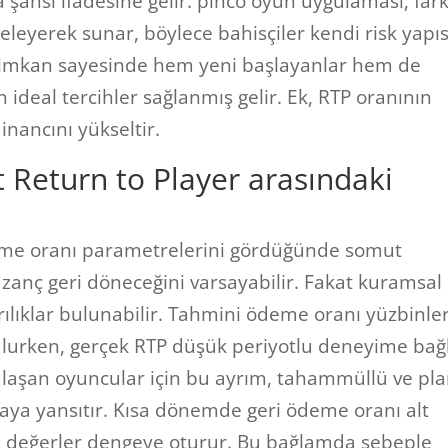
ansı ifadesine gelir. pinco oyun uygulaması, fark
treleyerek sunar, böylece bahisçiler kendi risk yapı
u imkan sayesinde hem yeni başlayanlar hem de
 ideal tercihler sağlanmış gelir. Ek, RTP oranının
nancını yükseltir.
 Return to Player arasındaki
ödeme oranı parametrelerini gördüğünde somut
azanç geri döneceğini varsayabilir. Fakat kuramsal
ılıklar bulunabilir. Tahmini ödeme oranı yüzbinle
ulurken, gerçek RTP düşük periyotlu deneyime bağl
ım ulaşan oyuncular için bu ayrım, tahammüllü ve pla
aya yansıtır. Kısa dönemde geri ödeme oranı alt
ta değerler dengeye oturur. Bu bağlamda sebeple