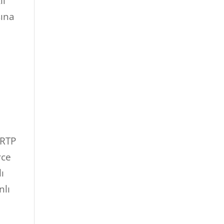
lı
sına
 RTP
rce
ı
nlı