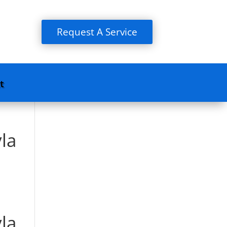
Request A Service
t
la
la