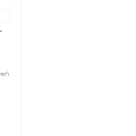
r
er’ı