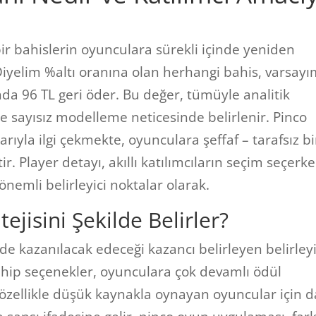
 bir bahislerin oyunculara sürekli içinde yeniden
iyelim %altı oranına olan herhangi bahis, varsayı
nda 96 TL geri öder. Bu değer, tümüyle analitik
le sayısız modelleme neticesinde belirlenir. Pinco
rıyla ilgi çekmekte, oyunculara şeffaf – tarafsız bi
 Player detayı, akıllı katılımcıların seçim seçerk
nemli belirleyici noktalar olarak.
jisini Şekilde Belirler?
de kazanılacak edeceği kazancı belirleyen belirleyi
ahip seçenekler, oyunculara çok devamlı ödül
i özellikle düşük kaynakla oynayan oyuncular için 