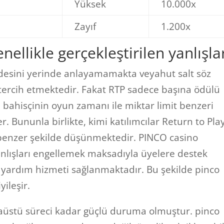
Yüksek
10.000x
Zayıf
1.200x
nellikle gerçekleştirilen yanlışla
zdesini yerinde anlayamamakta veyahut salt söz
t tercih etmektedir. Fakat RTP sadece başına ödülü
i, bahisçinin oyun zamanı ile miktar limit benzeri
r. Bununla birlikte, kimi katılımcılar Return to Play
i benzer şekilde düşünmektedir. PINCO casino
anlışları engellemek maksadıyla üyelere destek
ı yardım hizmeti sağlanmaktadır. Bu şekilde pinco
yileşir.
aüstü süreci kadar güçlü duruma olmuştur. pinco