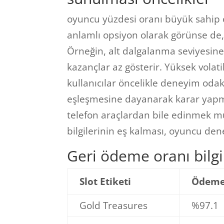
oyuncu yüzdesi oranı büyük sahip 
anlamlı opsiyon olarak görünse de,
Örneğin, alt dalgalanma seviyesine
kazançlar az gösterir. Yüksek volati
kullanıcılar öncelikle deneyim odakl
eşleşmesine dayanarak karar yapmal
telefon araçlardan bile edinmek m
bilgilerinin eş kalması, oyuncu den
Geri ödeme oranı bilgil
Slot Etiketi
Ödeme
Gold Treasures
%97.1