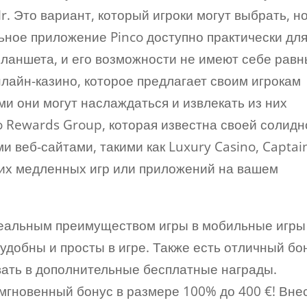
. Это вариант, который игроки могут выбрать, но
ьное приложение Pinco доступно практически дл
планшета, и его возможности не имеют себе равн
лайн-казино, которое предлагает своим игрокам
и они могут наслаждаться и извлекать из них
o Rewards Group, которая известна своей солидн
 веб-сайтами, такими как Luxury Casino, Captai
ких медленных игр или приложений на вашем
 реальным преимуществом игры в мобильные игры
 удобны и просты в игре. Также есть отличный бо
ать в дополнительные бесплатные награды.
мгновенный бонус в размере 100% до 400 €! Вне