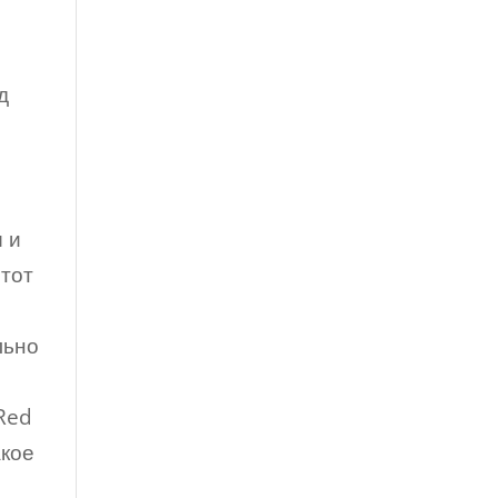
д
.
 и
этот
льно
 Red
акое