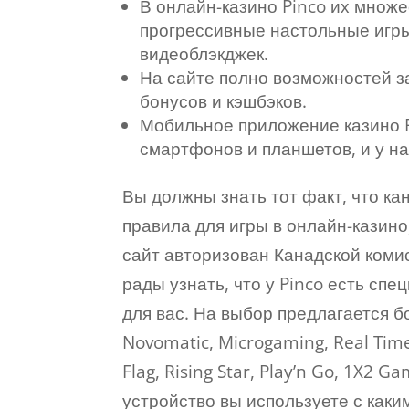
В онлайн-казино Pinco их множ
прогрессивные настольные игры
видеоблэкджек.
На сайте полно возможностей з
бонусов и кэшбэков.
Мобильное приложение казино P
смартфонов и планшетов, и у н
Вы должны знать тот факт, что ка
правила для игры в онлайн-казино
сайт авторизован Канадской коми
рады узнать, что у Pinco есть сп
для вас. На выбор предлагается б
Novomatic, Microgaming, Real Tim
Flag, Rising Star, Play’n Go, 1X2 
устройство вы используете с как