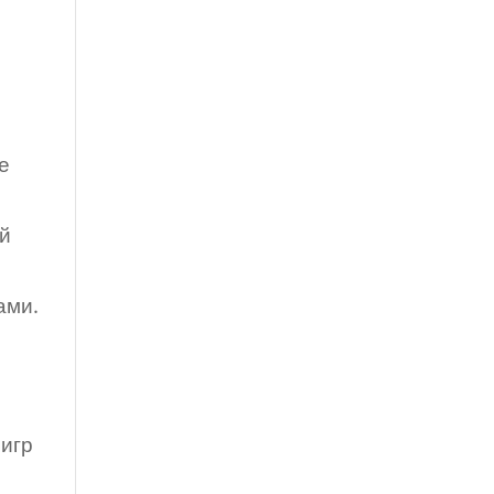
е
ий
ами.
 игр