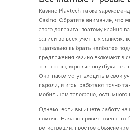
Казино Playtech также зарекоменд
Casino. Обратите внимание, что 
этого депозита, поэтому крайне 
записи во всех учетных записях, к
тщательно выбрать наиболее под
предложения казино включают в себ
телефоны, игровые ноутбуки, план
Они также могут входить в свои у
пароли, и игры работают точно так
мобильном телефоне, есть много 
Однако, если вы ищете работу на
помочь. Начало приветственного 
регистрации, простое объяснение