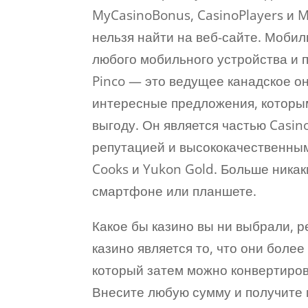
MyCasinoBonus, CasinoPlayers и Mr
нельзя найти на веб-сайте. Мобил
любого мобильного устройства и 
Pinco — это ведущее канадское он
интересные предложения, которым
выгоду. Он является частью Casin
репутацией и высококачественными
Cooks и Yukon Gold. Больше ника
смартфоне или планшете.
Какое бы казино вы ни выбрали,
казино является то, что они более
который затем можно конвертиров
Внесите любую сумму и получите 