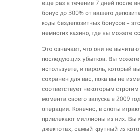
еще раз в течение 7 дней после в
бонус до 300% от вашего депозита,
коды бездепозитных бонусов – эт
немногих казино, где вы можете с
Это означает, что они не вычита
последующих убытков. Вы можете 
используете, и пароль, который в
сохранен для вас, пока вы не изм
соответствует некоторым строгим
момента своего запуска в 2009 го
операции. Конечно, в слоты игра
привлекают миллионы из них. Вы 
джекпотах, самый крупный из кот