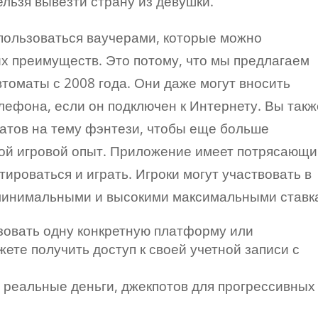
ельзя вывезти страну из девушки.
спользоваться ваучерами, которые можно
их преимуществ. Это потому, что мы предлагаем
томаты с 2008 года. Они даже могут вносить
лефона, если он подключен к Интернету. Вы такж
атов на тему фэнтези, чтобы еще больше
вой игровой опыт. Приложение имеет потрясающ
тироваться и играть. Игроки могут участвовать в
 минимальными и высокими максимальными ставк
ьзовать одну конкретную платформу или
ете получить доступ к своей учетной записи с
а реальные деньги, джекпотов для прогрессивных