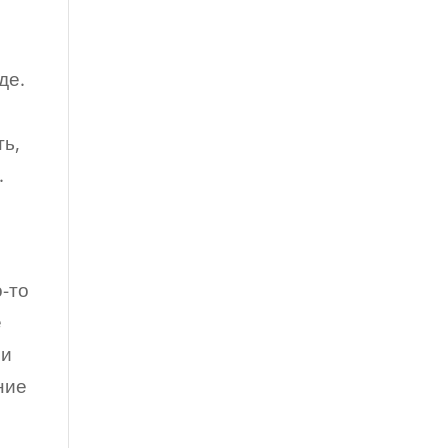
де.
ть,
.
о-то
е
ми
ние