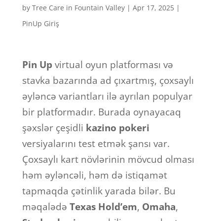
by
Tree Care in Fountain Valley
|
Apr 17, 2025
|
PinUp Giriş
Pin Up
virtual oyun platforması və
stavka bazarında ad çıxartmış, çoxsaylı
əyləncə variantları ilə ayrılan populyar
bir platformadır. Burada oynayacaq
şəxslər çeşidli
kazino pokeri
versiyalarını test etmək şansı var.
Çoxsaylı kart növlərinin mövcud olması
həm əyləncəli, həm də istiqamət
tapmaqda çətinlik yarada bilər. Bu
məqalədə
Texas Hold’em
,
Omaha
,