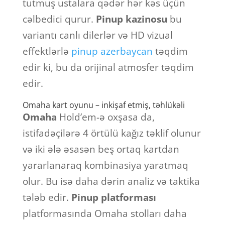
tutmuş ustalara qədər hər kəs üçün
cəlbedici qurur.
Pinup kazinosu
bu
variantı canlı dilerlər və HD vizual
effektlərlə
pinup azerbaycan
təqdim
edir ki, bu da orijinal atmosfer təqdim
edir.
Omaha kart oyunu – inkişaf etmiş, təhlükəli
Omaha
Hold’em-ə oxşasa da,
istifadəçilərə 4 örtülü kağız təklif olunur
və iki ələ əsasən beş ortaq kartdan
yararlanaraq kombinasiya yaratmaq
olur. Bu isə daha dərin analiz və taktika
tələb edir.
Pinup platforması
platformasında Omaha stolları daha