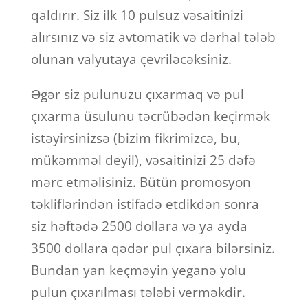
qaldırır. Siz ilk 10 pulsuz vəsaitinizi
alırsınız və siz avtomatik və dərhal tələb
olunan valyutaya çevriləcəksiniz.
Əgər siz pulunuzu çıxarmaq və pul
çıxarma üsulunu təcrübədən keçirmək
istəyirsinizsə (bizim fikrimizcə, bu,
mükəmməl deyil), vəsaitinizi 25 dəfə
mərc etməlisiniz. Bütün promosyon
təkliflərindən istifadə etdikdən sonra
siz həftədə 2500 dollara və ya ayda
3500 dollara qədər pul çıxara bilərsiniz.
Bundan yan keçməyin yeganə yolu
pulun çıxarılması tələbi verməkdir.