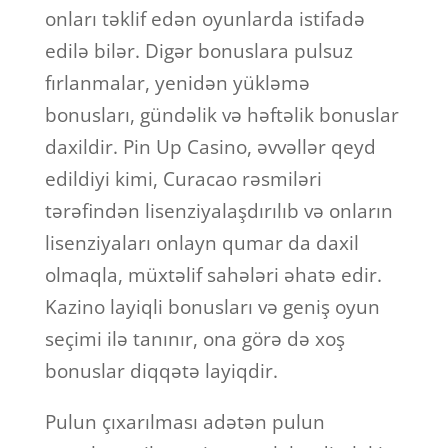
onları təklif edən oyunlarda istifadə
edilə bilər. Digər bonuslara pulsuz
fırlanmalar, yenidən yükləmə
bonusları, gündəlik və həftəlik bonuslar
daxildir. Pin Up Casino, əvvəllər qeyd
edildiyi kimi, Curacao rəsmiləri
tərəfindən lisenziyalaşdırılıb və onların
lisenziyaları onlayn qumar da daxil
olmaqla, müxtəlif sahələri əhatə edir.
Kazino layiqli bonusları və geniş oyun
seçimi ilə tanınır, ona görə də xoş
bonuslar diqqətə layiqdir.
Pulun çıxarılması adətən pulun