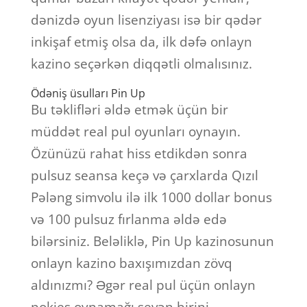
dənizdə oyun lisenziyası isə bir qədər
inkişaf etmiş olsa da, ilk dəfə onlayn
kazino seçərkən diqqətli olmalısınız.
Ödəniş üsulları Pin Up
Bu təklifləri əldə etmək üçün bir
müddət real pul oyunları oynayın.
Özünüzü rahat hiss etdikdən sonra
pulsuz seansa keçə və çarxlarda Qızıl
Pələng simvolu ilə ilk 1000 dollar bonus
və 100 pulsuz fırlanma əldə edə
bilərsiniz. Beləliklə, Pin Up kazinosunun
onlayn kazino baxışımızdan zövq
aldınızmı? Əgər real pul üçün onlayn