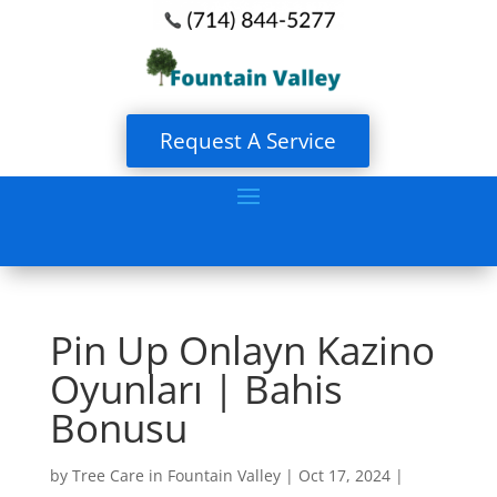
Request A Service
Pin Up Onlayn Kazino
Oyunları | Bahis
Bonusu
by
Tree Care in Fountain Valley
|
Oct 17, 2024
|