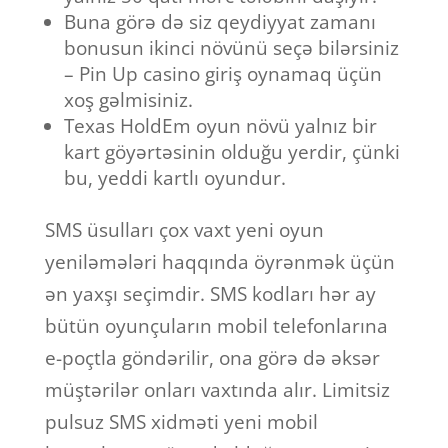
Buna görə də siz qeydiyyat zamanı
bonusun ikinci növünü seçə bilərsiniz
– Pin Up casino giriş oynamaq üçün
xoş gəlmisiniz.
Texas HoldEm oyun növü yalnız bir
kart göyərtəsinin olduğu yerdir, çünki
bu, yeddi kartlı oyundur.
SMS üsulları çox vaxt yeni oyun
yeniləmələri haqqında öyrənmək üçün
ən yaxşı seçimdir. SMS kodları hər ay
bütün oyunçuların mobil telefonlarına
e-poçtla göndərilir, ona görə də əksər
müştərilər onları vaxtında alır. Limitsiz
pulsuz SMS xidməti yeni mobil