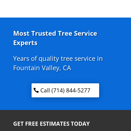
Most Trusted Tree Service
Experts
Years of quality tree service in
Fountain Valley, CA
Call (714) 844-5277
GET FREE ESTIMATES TODAY