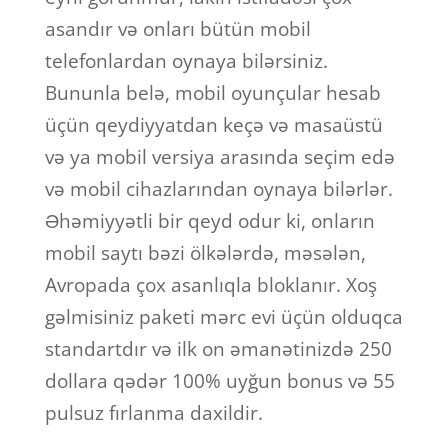
asandır və onları bütün mobil
telefonlardan oynaya bilərsiniz.
Bununla belə, mobil oyunçular hesab
üçün qeydiyyatdan keçə və masaüstü
və ya mobil versiya arasında seçim edə
və mobil cihazlarından oynaya bilərlər.
Əhəmiyyətli bir qeyd odur ki, onların
mobil saytı bəzi ölkələrdə, məsələn,
Avropada çox asanlıqla bloklanır. Xoş
gəlmisiniz paketi mərc evi üçün olduqca
standartdır və ilk on əmanətinizdə 250
dollara qədər 100% uyğun bonus və 55
pulsuz fırlanma daxildir.