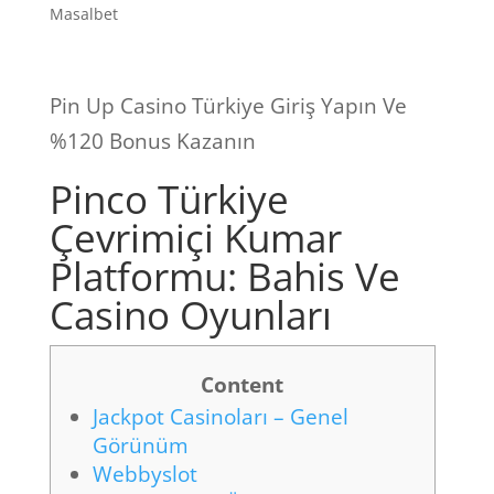
Masalbet
Pin Up Casino Türkiye Giriş Yapın Ve
%120 Bonus Kazanın
Pinco Türkiye
Çevrimiçi Kumar
Platformu: Bahis Ve
Casino Oyunları
Content
Jackpot Casinoları – Genel
Görünüm
Webbyslot