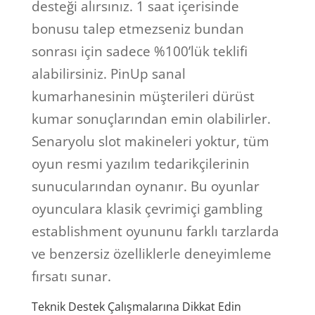
desteği alırsınız. 1 saat içerisinde
bonusu talep etmezseniz bundan
sonrası için sadece %100’lük teklifi
alabilirsiniz. PinUp sanal
kumarhanesinin müşterileri dürüst
kumar sonuçlarından emin olabilirler.
Senaryolu slot makineleri yoktur, tüm
oyun resmi yazılım tedarikçilerinin
sunucularından oynanır. Bu oyunlar
oyunculara klasik çevrimiçi gambling
establishment oyununu farklı tarzlarda
ve benzersiz özelliklerle deneyimleme
fırsatı sunar.
Teknik Destek Çalışmalarına Dikkat Edin