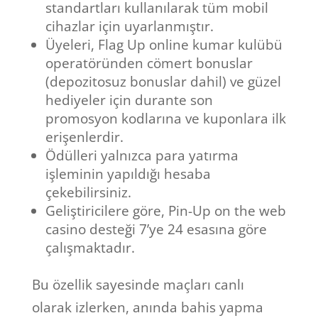
standartları kullanılarak tüm mobil
cihazlar için uyarlanmıştır.
Üyeleri, Flag Up online kumar kulübü
operatöründen cömert bonuslar
(depozitosuz bonuslar dahil) ve güzel
hediyeler için durante son
promosyon kodlarına ve kuponlara ilk
erişenlerdir.
Ödülleri yalnızca para yatırma
işleminin yapıldığı hesaba
çekebilirsiniz.
Geliştiricilere göre, Pin-Up on the web
casino desteği 7’ye 24 esasına göre
çalışmaktadır.
Bu özellik sayesinde maçları canlı
olarak izlerken, anında bahis yapma