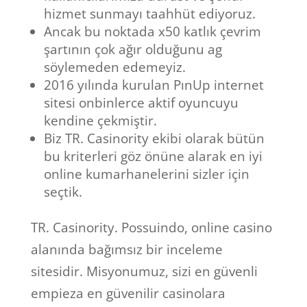
hizmet sunmayı taahhüt ediyoruz.
Ancak bu noktada x50 katlık çevrim
şartının çok ağır olduğunu ag
söylemeden edemeyiz.
2016 yılında kurulan PınUp internet
sitesi onbinlerce aktif oyuncuyu
kendine çekmiştir.
Biz TR. Casinority ekibi olarak bütün
bu kriterleri göz önüne alarak en iyi
online kumarhanelerini sizler için
seçtik.
TR. Casinority. Possuindo, online casino
alanında bağımsız bir inceleme
sitesidir. Misyonumuz, sizi en güvenli
empieza en güvenilir casinolara