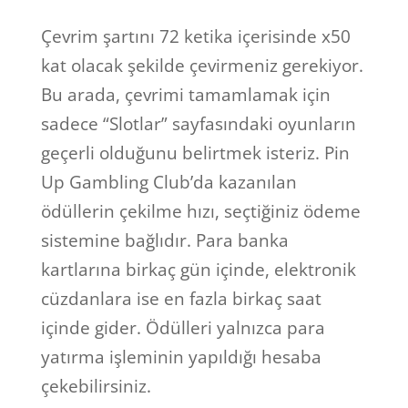
Çevrim şartını 72 ketika içerisinde x50
kat olacak şekilde çevirmeniz gerekiyor.
Bu arada, çevrimi tamamlamak için
sadece “Slotlar” sayfasındaki oyunların
geçerli olduğunu belirtmek isteriz. Pin
Up Gambling Club’da kazanılan
ödüllerin çekilme hızı, seçtiğiniz ödeme
sistemine bağlıdır. Para banka
kartlarına birkaç gün içinde, elektronik
cüzdanlara ise en fazla birkaç saat
içinde gider. Ödülleri yalnızca para
yatırma işleminin yapıldığı hesaba
çekebilirsiniz.