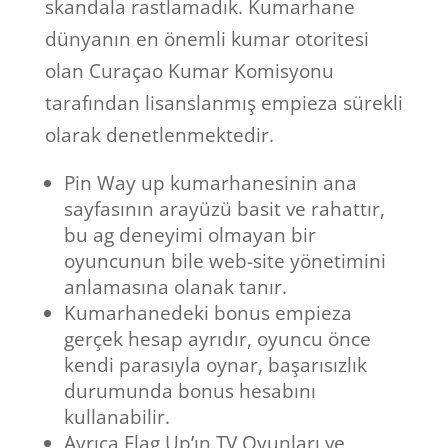
skandala rastlamadık. Kumarhane
dünyanın en önemli kumar otoritesi
olan Curaçao Kumar Komisyonu
tarafından lisanslanmış empieza sürekli
olarak denetlenmektedir.
Pin Way up kumarhanesinin ana
sayfasının arayüzü basit ve rahattır,
bu ag deneyimi olmayan bir
oyuncunun bile web-site yönetimini
anlamasına olanak tanır.
Kumarhanedeki bonus empieza
gerçek hesap ayrıdır, oyuncu önce
kendi parasıyla oynar, başarısızlık
durumunda bonus hesabını
kullanabilir.
Ayrıca Flag Up’ın TV Oyunları ve