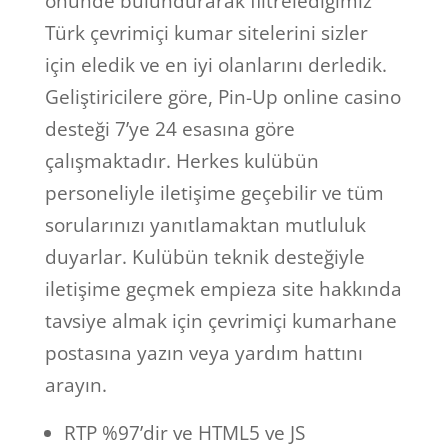
önünde bulundurarak filtrelediğimiz
Türk çevrimiçi kumar sitelerini sizler
için eledik ve en iyi olanlarını derledik.
Geliştiricilere göre, Pin-Up online casino
desteği 7’ye 24 esasına göre
çalışmaktadır. Herkes kulübün
personeliyle iletişime geçebilir ve tüm
sorularınızı yanıtlamaktan mutluluk
duyarlar. Kulübün teknik desteğiyle
iletişime geçmek empieza site hakkında
tavsiye almak için çevrimiçi kumarhane
postasına yazın veya yardım hattını
arayın.
RTP %97’dir ve HTML5 ve JS