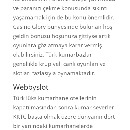
ve paranızı çekme konusunda sıkıntı
yaşamamak için de bu konu önemlidir.
Casino Glory bünyesinde bulunan hoş
geldin bonusu hoşunuza gittiyse artık
oyunlara göz atmaya karar vermiş
olabilirsiniz. Türk kumarbazlar
genellikle krupiyeli canlı oyunları ve
slotları fazlasıyla oynamaktadır.
Webbyslot
Türk lüks kumarhane otellerinin
kapatılmasından sonra kumar severler
KKTC başta olmak üzere dünyanın dört
bir yanındaki kumarhanelerde