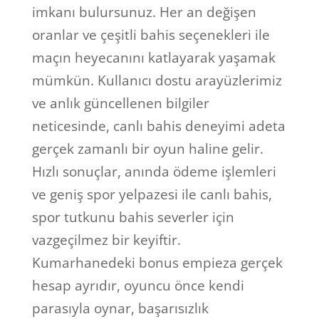
imkanı bulursunuz. Her an değişen
oranlar ve çeşitli bahis seçenekleri ile
maçın heyecanını katlayarak yaşamak
mümkün. Kullanıcı dostu arayüzlerimiz
ve anlık güncellenen bilgiler
neticesinde, canlı bahis deneyimi adeta
gerçek zamanlı bir oyun haline gelir.
Hızlı sonuçlar, anında ödeme işlemleri
ve geniş spor yelpazesi ile canlı bahis,
spor tutkunu bahis severler için
vazgeçilmez bir keyiftir.
Kumarhanedeki bonus empieza gerçek
hesap ayrıdır, oyuncu önce kendi
parasıyla oynar, başarısızlık