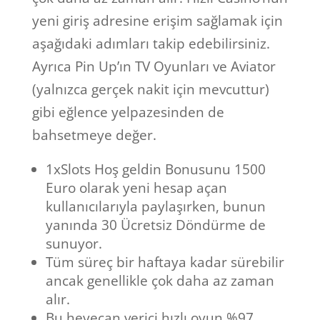
yeni giriş adresine erişim sağlamak için
aşağıdaki adımları takip edebilirsiniz.
Ayrıca Pin Up’ın TV Oyunları ve Aviator
(yalnızca gerçek nakit için mevcuttur)
gibi eğlence yelpazesinden de
bahsetmeye değer.
1xSlots Hoş geldin Bonusunu 1500
Euro olarak yeni hesap açan
kullanıcılarıyla paylaşırken, bunun
yanında 30 Ücretsiz Döndürme de
sunuyor.
Tüm süreç bir haftaya kadar sürebilir
ancak genellikle çok daha az zaman
alır.
Bu heyecan verici hızlı oyun %97