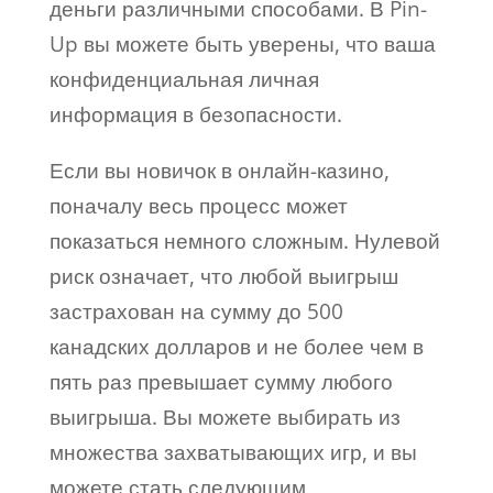
деньги различными способами. В Pin-
Up вы можете быть уверены, что ваша
конфиденциальная личная
информация в безопасности.
Если вы новичок в онлайн-казино,
поначалу весь процесс может
показаться немного сложным. Нулевой
риск означает, что любой выигрыш
застрахован на сумму до 500
канадских долларов и не более чем в
пять раз превышает сумму любого
выигрыша. Вы можете выбирать из
множества захватывающих игр, и вы
можете стать следующим