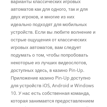
варианты классических игровых
автоматов как для одного, так и для
двух игроков, и многие из них
идеально подходят для мобильных
устройств. Если вы любите волнение и
острые ощущения от классических
игровых автоматов, вам следует
подумать о том, чтобы попробовать
некоторые из лучших видеослотов,
доступных здесь, в казино Pin-Up.
Приложение казино Pin-Up доступно
для устройств iOS, Android и Windows
10. У нас есть собственная команда,
которая занимается предоставлением