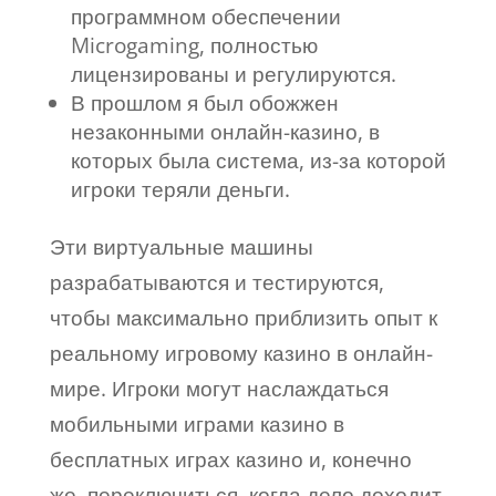
программном обеспечении
Microgaming, полностью
лицензированы и регулируются.
В прошлом я был обожжен
незаконными онлайн-казино, в
которых была система, из-за которой
игроки теряли деньги.
Эти виртуальные машины
разрабатываются и тестируются,
чтобы максимально приблизить опыт к
реальному игровому казино в онлайн-
мире. Игроки могут наслаждаться
мобильными играми казино в
бесплатных играх казино и, конечно
же, переключиться, когда дело доходит