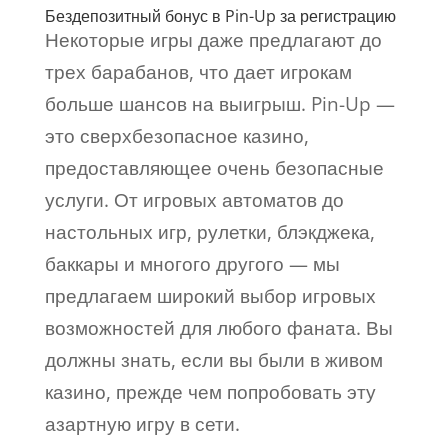
Бездепозитный бонус в Pin-Up за регистрацию
Некоторые игры даже предлагают до
трех барабанов, что дает игрокам
больше шансов на выигрыш. Pin-Up —
это сверхбезопасное казино,
предоставляющее очень безопасные
услуги. От игровых автоматов до
настольных игр, рулетки, блэкджека,
баккары и многого другого — мы
предлагаем широкий выбор игровых
возможностей для любого фаната. Вы
должны знать, если вы были в живом
казино, прежде чем попробовать эту
азартную игру в сети.