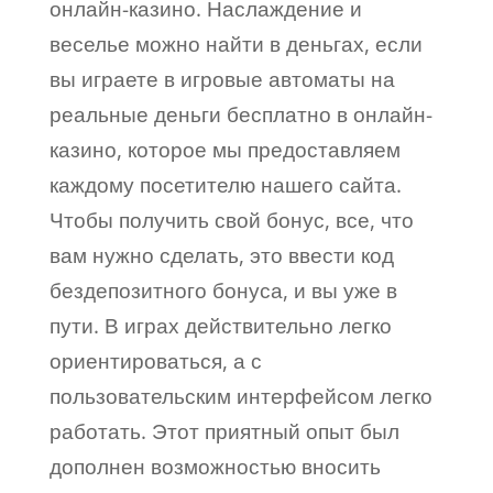
онлайн-казино. Наслаждение и
веселье можно найти в деньгах, если
вы играете в игровые автоматы на
реальные деньги бесплатно в онлайн-
казино, которое мы предоставляем
каждому посетителю нашего сайта.
Чтобы получить свой бонус, все, что
вам нужно сделать, это ввести код
бездепозитного бонуса, и вы уже в
пути. В играх действительно легко
ориентироваться, а с
пользовательским интерфейсом легко
работать. Этот приятный опыт был
дополнен возможностью вносить