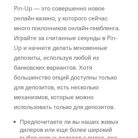
Pin-Up — это совершенно новое
онлайн-казино, у которого сейчас
много поклонников онлайн-гемблинга.
Играйте за считанные секунды в Pin-
Up и начните делать мгновенные
депозиты, используя любой из
банковских вариантов. Хотя
большинство опций доступны только
для депозитов, есть несколько
механизмов, которые можно
использовать только для депозитов.
Предпочитаете ли вы наших живых
дилеров или еще более широкий
выбор живых дилеров с видео, все