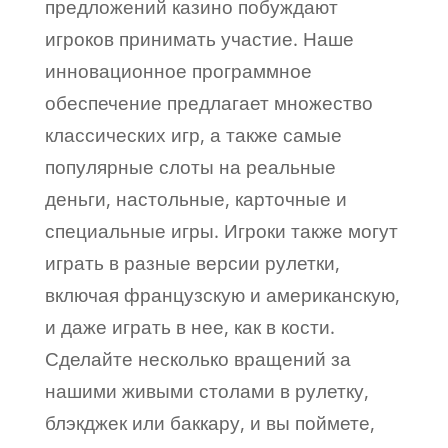
предложений казино побуждают
игроков принимать участие. Наше
инновационное программное
обеспечение предлагает множество
классических игр, а также самые
популярные слоты на реальные
деньги, настольные, карточные и
специальные игры. Игроки также могут
играть в разные версии рулетки,
включая французскую и американскую,
и даже играть в нее, как в кости.
Сделайте несколько вращений за
нашими живыми столами в рулетку,
блэкджек или баккару, и вы поймете,