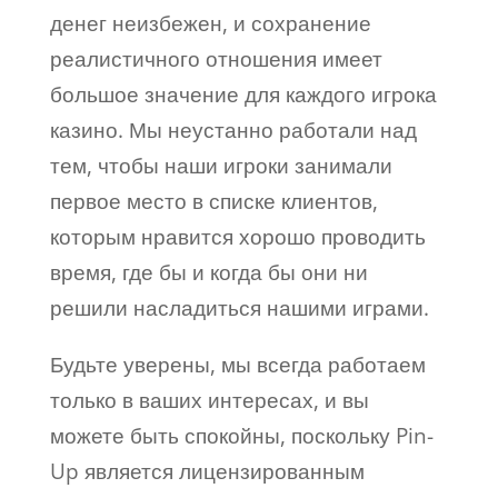
денег неизбежен, и сохранение
реалистичного отношения имеет
большое значение для каждого игрока
казино. Мы неустанно работали над
тем, чтобы наши игроки занимали
первое место в списке клиентов,
которым нравится хорошо проводить
время, где бы и когда бы они ни
решили насладиться нашими играми.
Будьте уверены, мы всегда работаем
только в ваших интересах, и вы
можете быть спокойны, поскольку Pin-
Up является лицензированным