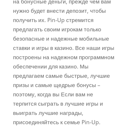
на бонусные деньги, прежде чем вам
нужно будет внести депозит, чтобы
получить их. Pin-Up стремится
предлагать своим игрокам только
безопасные и надежные мобильные
ставки и игры в казино. Все наши игры
построены на надежном программном
обеспечении для казино. Мы
предлагаем самые быстрые, лучшие
призы и самые щедрые бонусы –
поэтому, когда вы Если вам не
терпится сыграть в лучшие игры и
выиграть лучшие награды,
присоединяйтесь к семье Pin-Up.