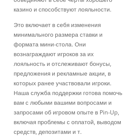
казино и способствуют лояльности.
Это включает в себя изменения
минимального размера ставки и
формата мини-стола. Они
вознаграждают игроков за их
лояльность и отслеживают бонусы,
предложения и рекламные акции, в
которых ранее участвовали игроки.
Наша служба поддержки готова помочь
вам с любыми вашими вопросами и
запросами об игровом опыте в Pin-Up,
включая проблемы с оплатой, выводом
средств, депозитами и т.