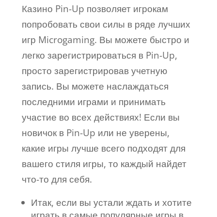
Казино Pin-Up позволяет игрокам
попробовать свои силы в ряде лучших
игр Microgaming. Вы можете быстро и
легко зарегистрироваться в Pin-Up,
просто зарегистрировав учетную
запись. Вы можете наслаждаться
последними играми и принимать
участие во всех действиях! Если вы
новичок в Pin-Up или не уверены,
какие игры лучше всего подходят для
вашего стиля игры, то каждый найдет
что-то для себя.
Итак, если вы устали ждать и хотите
играть в самые популярные игры в