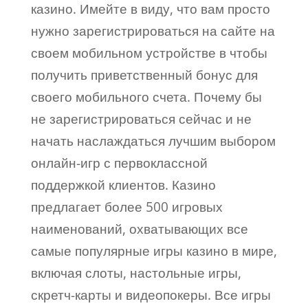
казино. Имейте в виду, что вам просто
нужно зарегистрироваться на сайте на
своем мобильном устройстве в чтобы
получить приветственный бонус для
своего мобильного счета. Почему бы
не зарегистрироваться сейчас и не
начать наслаждаться лучшим выбором
онлайн-игр с первоклассной
поддержкой клиентов. Казино
предлагает более 500 игровых
наименований, охватывающих все
самые популярные игры казино в мире,
включая слоты, настольные игры,
скретч-карты и видеопокеры. Все игры