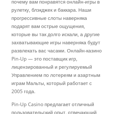
почему вам понравятся онлайн-игры в
рулетку, блэкджек и баккара. Наши
прогрессивные слоты наверняка
подарят вам острые ощущения,
которые вы так долго искали, а другие
захватывающие игры наверняка будут
развлекать вас часами. Онлайн-казино
Pin-Up — это поставщик игр,
лицензированный и регулируемый
Управлением по лотереям и азартным
играм Мальты, который работает с
2005 года.
Pin-Up Casino предлагает отличный
пользовательский опыт, отвечающий