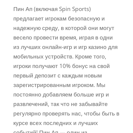
Пин Ап (включая Spin Sports)
предлагает игрокам безопасную и
надежную среду, в которой они могут
весело провести время, играя в одни
из лучших онлайн-игр и игр казино для
мобильных устройств. Кроме того,
игроки получают 10% бонус на свой
первый депозит с каждым новым
зарегистрированным игроком. Мы
постоянно добавляем больше игр и
развлечений, так что не забывайте
регулярно проверять нас, чтобы быть в
курсе всех последних и лучших
событий! Пин Ап — один из