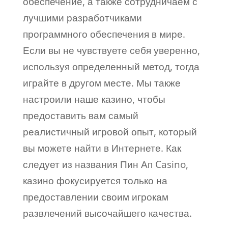
обеспечение, а также сотрудничаем с
лучшими разработчиками
программного обеспечения в мире.
Если вы не чувствуете себя уверенно,
используя определенный метод, тогда
играйте в другом месте. Мы также
настроили наше казино, чтобы
предоставить вам самый
реалистичный игровой опыт, который
вы можете найти в Интернете. Как
следует из названия Пин Ап Casino,
казино фокусируется только на
предоставлении своим игрокам
развлечений высочайшего качества.