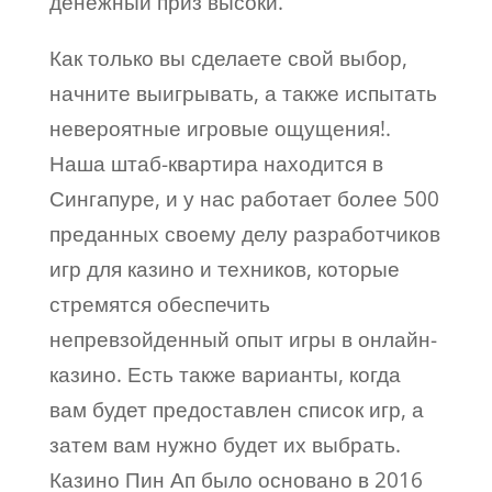
денежный приз высоки.
Как только вы сделаете свой выбор,
начните выигрывать, а также испытать
невероятные игровые ощущения!.
Наша штаб-квартира находится в
Сингапуре, и у нас работает более 500
преданных своему делу разработчиков
игр для казино и техников, которые
стремятся обеспечить
непревзойденный опыт игры в онлайн-
казино. Есть также варианты, когда
вам будет предоставлен список игр, а
затем вам нужно будет их выбрать.
Казино Пин Ап было основано в 2016