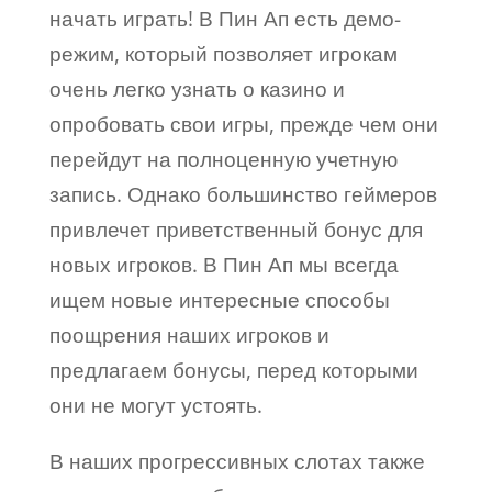
начать играть! В Пин Ап есть демо-
режим, который позволяет игрокам
очень легко узнать о казино и
опробовать свои игры, прежде чем они
перейдут на полноценную учетную
запись. Однако большинство геймеров
привлечет приветственный бонус для
новых игроков. В Пин Ап мы всегда
ищем новые интересные способы
поощрения наших игроков и
предлагаем бонусы, перед которыми
они не могут устоять.
В наших прогрессивных слотах также