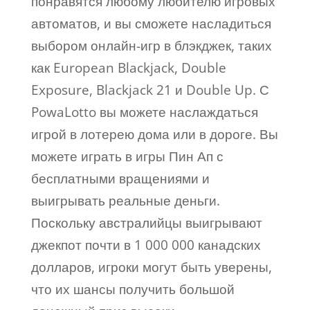
понравятся любому любителю игровых
автоматов, и вы сможете насладиться
выбором онлайн-игр в блэкджек, таких
как European Blackjack, Double
Exposure, Blackjack 21 и Double Up. С
PowaLotto вы можете наслаждаться
игрой в лотерею дома или в дороге. Вы
можете играть в игры Пин Ап с
бесплатными вращениями и
выигрывать реальные деньги.
Поскольку австралийцы выигрывают
джекпот почти в 1 000 000 канадских
долларов, игроки могут быть уверены,
что их шансы получить большой