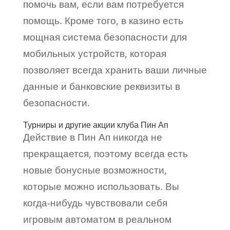
помочь вам, если вам потребуется
помощь. Кроме того, в казино есть
мощная система безопасности для
мобильных устройств, которая
позволяет всегда хранить ваши личные
данные и банковские реквизиты в
безопасности.
Турниры и другие акции клуба Пин Ап
Действие в Пин Ап никогда не
прекращается, поэтому всегда есть
новые бонусные возможности,
которые можно использовать. Вы
когда-нибудь чувствовали себя
игровым автоматом в реальном