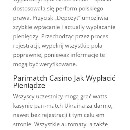
dostosowała się perform polskiego
prawa. Przycisk „Depozyt” umożliwia
szybkie wpłacanie i actually wypłacanie
pieniędzy. Przechodząc przez proces
rejestracji, wypełnij wszystkie pola
poprawnie, ponieważ informacje te
mogą być weryfikowane.
Parimatch Casino Jak Wypłacić
Pieniądze
Wszyscy uczestnicy mogą grać watts
kasynie pari-match Ukraina za darmo,
nawet bez rejestracji t tym celu em
stronie. Wszystkie automaty, a także