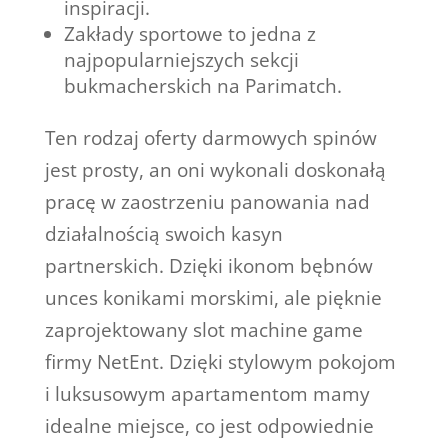
inspiracji.
Zakłady sportowe to jedna z
najpopularniejszych sekcji
bukmacherskich na Parimatch.
Ten rodzaj oferty darmowych spinów
jest prosty, an oni wykonali doskonałą
pracę w zaostrzeniu panowania nad
działalnością swoich kasyn
partnerskich. Dzięki ikonom bębnów
unces konikami morskimi, ale pięknie
zaprojektowany slot machine game
firmy NetEnt. Dzięki stylowym pokojom
i luksusowym apartamentom mamy
idealne miejsce, co jest odpowiednie