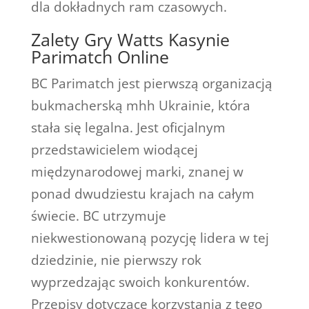
dla dokładnych ram czasowych.
Zalety Gry Watts Kasynie
Parimatch Online
BC Parimatch jest pierwszą organizacją
bukmacherską mhh Ukrainie, która
stała się legalna. Jest oficjalnym
przedstawicielem wiodącej
międzynarodowej marki, znanej w
ponad dwudziestu krajach na całym
świecie. BC utrzymuje
niekwestionowaną pozycję lidera w tej
dziedzinie, nie pierwszy rok
wyprzedzając swoich konkurentów.
Przepisy dotyczące korzystania z tego