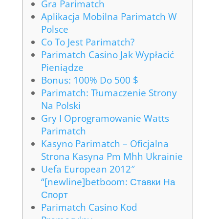
Gra Parimatch
Aplikacja Mobilna Parimatch W
Polsce
Co To Jest Parimatch?
Parimatch Casino Jak Wypłacić
Pieniądze
Bonus: 100% Do 500 $
Parimatch: Tłumaczenie Strony
Na Polski
Gry I Oprogramowanie Watts
Parimatch
Kasyno Parimatch – Oficjalna
Strona Kasyna Pm Mhh Ukrainie
Uefa European 2012″
“[newline]betboom: Ставки На
Спорт
Parimatch Casino Kod