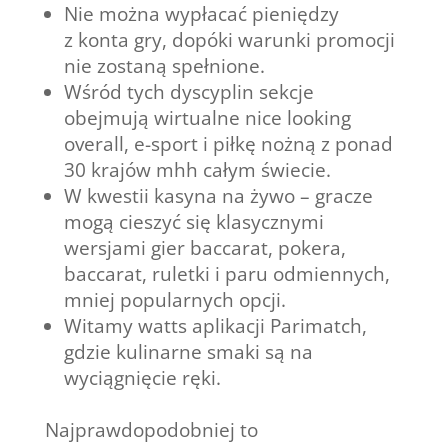
Nie można wypłacać pieniędzy
z konta gry, dopóki warunki promocji
nie zostaną spełnione.
Wśród tych dyscyplin sekcje
obejmują wirtualne nice looking
overall, e-sport i piłkę nożną z ponad
30 krajów mhh całym świecie.
W kwestii kasyna na żywo – gracze
mogą cieszyć się klasycznymi
wersjami gier baccarat, pokera,
baccarat, ruletki i paru odmiennych,
mniej popularnych opcji.
Witamy watts aplikacji Parimatch,
gdzie kulinarne smaki są na
wyciągnięcie ręki.
Najprawdopodobniej to