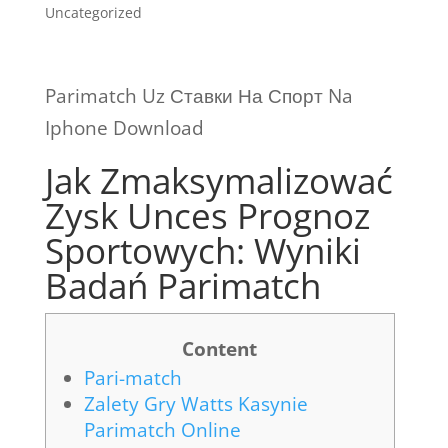
Uncategorized
Parimatch Uz Ставки На Спорт Na
Iphone Download
Jak Zmaksymalizować
Zysk Unces Prognoz
Sportowych: Wyniki
Badań Parimatch
Content
Pari-match
Zalety Gry Watts Kasynie
Parimatch Online