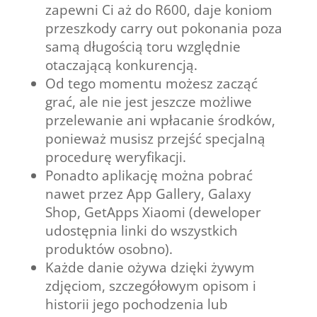
zapewni Ci aż do R600, daje koniom
przeszkody carry out pokonania poza
samą długością toru względnie
otaczającą konkurencją.
Od tego momentu możesz zacząć
grać, ale nie jest jeszcze możliwe
przelewanie ani wpłacanie środków,
ponieważ musisz przejść specjalną
procedurę weryfikacji.
Ponadto aplikację można pobrać
nawet przez App Gallery, Galaxy
Shop, GetApps Xiaomi (deweloper
udostępnia linki do wszystkich
produktów osobno).
Każde danie ożywa dzięki żywym
zdjęciom, szczegółowym opisom i
historii jego pochodzenia lub