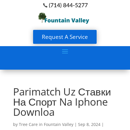
Request A Service
Parimatch Uz Ставки
На Спорт Na Iphone
Downloa
by
Tree Care in Fountain Valley
|
Sep 8, 2024
|