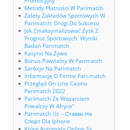
Promocyjny
Metody Płatności W Parimatch
Zalety Zakładów Sportowych W
Parimatch: Drogi Do Sukcesu
Jak Zmaksymalizować Zysk Z
Prognoz Sportowych: Wyniki
Badań Parimatch
Kasyno Na Żywo
Bonus Powitalny W Parimatch
Sankcje Na Parimatch
Informację O Firmie Pari-match
Przegląd On Line Casino
Parimatch 2022
Parimatch Ze Wsparciem
Powalczy W Afryce”
Parimatch Uz – Ставки На
Спорт Dla Iphone
Które Automaty Online Są