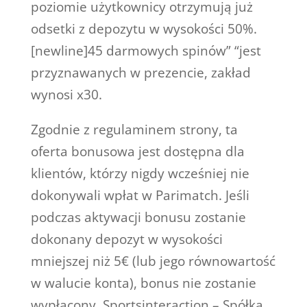
poziomie użytkownicy otrzymują już
odsetki z depozytu w wysokości 50%.
[newline]45 darmowych spinów” “jest
przyznawanych w prezencie, zakład
wynosi x30.
Zgodnie z regulaminem strony, ta
oferta bonusowa jest dostępna dla
klientów, którzy nigdy wcześniej nie
dokonywali wpłat w Parimatch. Jeśli
podczas aktywacji bonusu zostanie
dokonany depozyt w wysokości
mniejszej niż 5€ (lub jego równowartość
w walucie konta), bonus nie zostanie
wypłacony. Sportsinteraction – Spółka