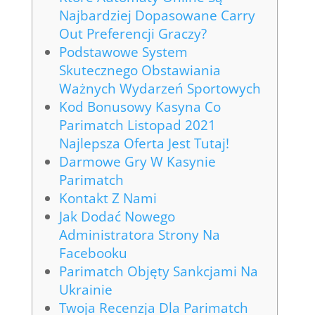
Najbardziej Dopasowane Carry
Out Preferencji Graczy?
Podstawowe System
Skutecznego Obstawiania
Ważnych Wydarzeń Sportowych
Kod Bonusowy Kasyna Co
Parimatch Listopad 2021 ️
Najlepsza Oferta Jest Tutaj!
Darmowe Gry W Kasynie
Parimatch
Kontakt Z Nami
Jak Dodać Nowego
Administratora Strony Na
Facebooku
Parimatch Objęty Sankcjami Na
Ukrainie
Twoja Recenzja Dla Parimatch