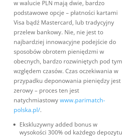
w walucie PLN mają dwie, bardzo
podstawowe opcje – płatności kartami
Visa bądź Mastercard, lub tradycyjny
przelew bankowy. Nie, nie jest to
najbardziej innowacyjne podejście do
sposobów obrotem pieniędzmi w
obecnych, bardzo rozwiniętych pod tym
względem czasów. Czas oczekiwania w
przypadku deponowania pieniędzy jest
zerowy – proces ten jest
natychmiastowy
www.parimatch-
polska.pl/
.
Ekskluzywny added bonus w
wysokości 300% od każdego depozytu