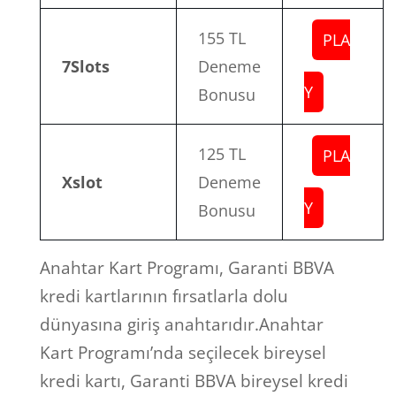
155 TL
PLA
7Slots
Deneme
Y
Bonusu
125 TL
PLA
Xslot
Deneme
Y
Bonusu
Anahtar Kart Programı, Garanti BBVA
kredi kartlarının fırsatlarla dolu
dünyasına giriş anahtarıdır.Anahtar
Kart Programı’nda seçilecek bireysel
kredi kartı, Garanti BBVA bireysel kredi