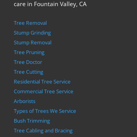
care in Fountain Valley, CA
Tree Removal
Stump Grinding
Stump Removal
Tree Pruning
Tree Doctor
Tree Cutting
Residential Tree Service
Commercial Tree Service
Arborists
Types of Trees We Service
Bush Trimming
Tree Cabling and Bracing