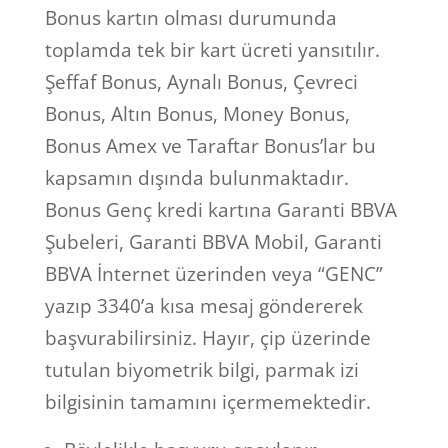
Bonus kartın olması durumunda
toplamda tek bir kart ücreti yansıtılır.
Şeffaf Bonus, Aynalı Bonus, Çevreci
Bonus, Altın Bonus, Money Bonus,
Bonus Amex ve Taraftar Bonus’lar bu
kapsamın dışında bulunmaktadır.
Bonus Genç kredi kartına Garanti BBVA
Şubeleri, Garanti BBVA Mobil, Garanti
BBVA İnternet üzerinden veya “GENC”
yazıp 3340’a kısa mesaj göndererek
başvurabilirsiniz. Hayır, çip üzerinde
tutulan biyometrik bilgi, parmak izi
bilgisinin tamamını içermemektedir.