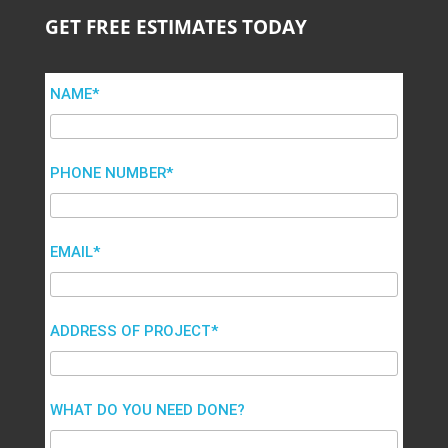
GET FREE ESTIMATES TODAY
NAME*
PHONE NUMBER*
EMAIL*
ADDRESS OF PROJECT*
WHAT DO YOU NEED DONE?