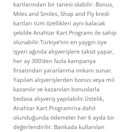
kartlarından bir tanesi olabilir. Bonus,
Miles and Smiles, Shop and Fly kredi
kartları tüm özellikleri aynı kalacak
şekilde Anahtar Kart Programı ile sahip
olunabilir.Türkiye’nin en yaygın üye
işyeri ağında alışverişlere taksit yapar,
her ay 300’den fazla kampanya
fırsatından yararlanma imkanı sunar.
Yapılan alışverişlerden bonus veya mil
kazanılır ve kazanılan bonuslarla
bedava alışveriş yapılabilir.Üstelik,
Anahtar Kart Programı’na dahil
olunduğunda ödemeler her 6 ayda bir
değerlendirilir. Bankada kullanılan