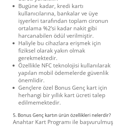
Bugüne kadar, kredi kartı
kullanıcılarına, bankalar ve üye
işyerleri tarafından toplam cironun
ortalama %2’si kadar nakit gibi
harcanabilen ödül verilmiştir.
Haliyle bu cihazlara erişmek için
fiziksel olarak yakın olmak
gerekmektedir.
Özellikle NFC teknolojisi kullanılarak
yapılan mobil ödemelerde güvenlik
önemlidir.
Gençlere özel Bonus Genç kart için
herhangi bir yıllık kart ücreti talep
edilmemektedir.
5. Bonus Genç kartın ürün özellikleri nelerdir?
Anahtar Kart Programı ile başvurulmuş