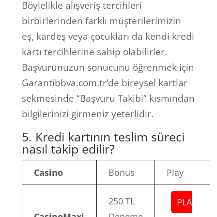
Böylelikle alışveriş tercihleri
birbirlerinden farklı müşterilerimizin
eş, kardeş veya çocukları da kendi kredi
kartı tercihlerine sahip olabilirler.
Başvurunuzun sonucunu öğrenmek için
Garantibbva.com.tr’de bireysel kartlar
sekmesinde “Başvuru Takibi” kısmından
bilgilerinizi girmeniz yeterlidir.
5. Kredi kartının teslim süreci
nasıl takip edilir?
Casino
Bonus
Play
250 TL
PLA
CasinoMaxi
Deneme