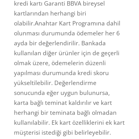
kredi kartı Garanti BBVA bireysel
kartlarından herhangi biri
olabilir.Anahtar Kart Programına dahil
olunması durumunda ödemeler her 6
ayda bir değerlendirilir. Bankada
kullanılan diğer ürünler için de geçerli
olmak üzere, ödemelerin düzenli
yapılması durumunda kredi skoru
yükseltilebilir. Değerlendirme
sonucunda eğer uygun bulunursa,
karta bağlı teminat kaldırılır ve kart
herhangi bir teminata bağlı olmadan
kullanılabilir. Ek kart özelliklerini ek kart
müşterisi istediği gibi belirleyebilir.