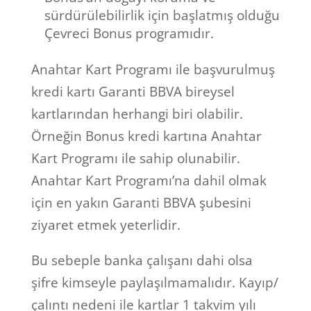
sürdürülebilirlik için başlatmış olduğu
Çevreci Bonus programıdır.
Anahtar Kart Programı ile başvurulmuş
kredi kartı Garanti BBVA bireysel
kartlarından herhangi biri olabilir.
Örneğin Bonus kredi kartına Anahtar
Kart Programı ile sahip olunabilir.
Anahtar Kart Programı’na dahil olmak
için en yakın Garanti BBVA şubesini
ziyaret etmek yeterlidir.
Bu sebeple banka çalışanı dahi olsa
şifre kimseyle paylaşılmamalıdır. Kayıp/
çalıntı nedeni ile kartlar 1 takvim yılı