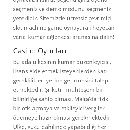
seçmeniz ve demo modunu seçmeniz
yeterlidir. Sitemizde ücretsiz çevrimiçi
slot machine game oynayarak heyecan
verici kumar eğlencesi arenasına dalın!
Casino Oyunları
Bu ada ülkesinin kumar düzenleyicisi,
lisans elde etmek isteyenlerden katı
gereklilikleri yerine getirmesini talep
etmektedir. Şirketin muhteşem bir
bilinirliğe sahip olması, Malta’da fiziki
bir ofis açmaya ve etkileyici vergiler
ödemeye hazır olması gerekmektedir.
Ülke, gücü dahilinde yapabildiği her