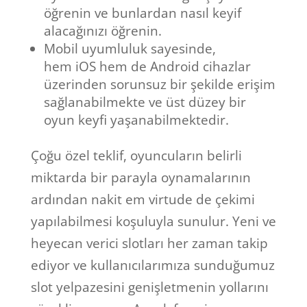
öğrenin ve bunlardan nasıl keyif
alacağınızı öğrenin.
Mobil uyumluluk sayesinde,
hem iOS hem de Android cihazlar
üzerinden sorunsuz bir şekilde erişim
sağlanabilmekte ve üst düzey bir
oyun keyfi yaşanabilmektedir.
Çoğu özel teklif, oyuncuların belirli
miktarda bir parayla oynamalarının
ardından nakit em virtude de çekimi
yapılabilmesi koşuluyla sunulur. Yeni ve
heyecan verici slotları her zaman takip
ediyor ve kullanıcılarımıza sunduğumuz
slot yelpazesini genişletmenin yollarını