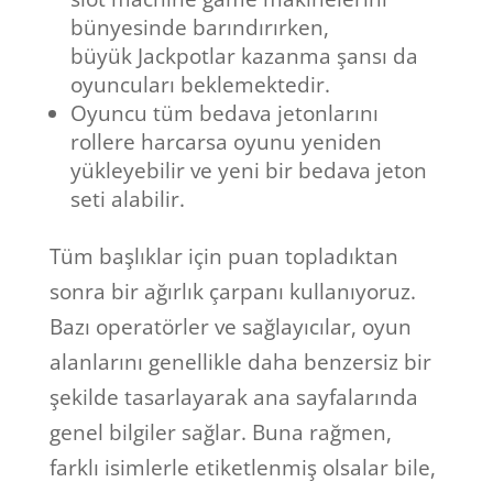
bünyesinde barındırırken,
büyük Jackpotlar kazanma şansı da
oyuncuları beklemektedir.
Oyuncu tüm bedava jetonlarını
rollere harcarsa oyunu yeniden
yükleyebilir ve yeni bir bedava jeton
seti alabilir.
Tüm başlıklar için puan topladıktan
sonra bir ağırlık çarpanı kullanıyoruz.
Bazı operatörler ve sağlayıcılar, oyun
alanlarını genellikle daha benzersiz bir
şekilde tasarlayarak ana sayfalarında
genel bilgiler sağlar. Buna rağmen,
farklı isimlerle etiketlenmiş olsalar bile,