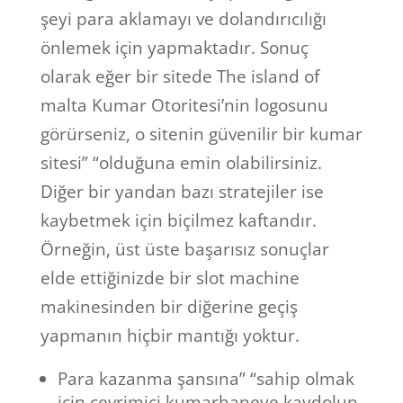
şeyi para aklamayı ve dolandırıcılığı
önlemek için yapmaktadır. Sonuç
olarak eğer bir sitede The island of
malta Kumar Otoritesi’nin logosunu
görürseniz, o sitenin güvenilir bir kumar
sitesi” “olduğuna emin olabilirsiniz.
Diğer bir yandan bazı stratejiler ise
kaybetmek için biçilmez kaftandır.
Örneğin, üst üste başarısız sonuçlar
elde ettiğinizde bir slot machine
makinesinden bir diğerine geçiş
yapmanın hiçbir mantığı yoktur.
Para kazanma şansına” “sahip olmak
için çevrimiçi kumarhaneye kaydolun