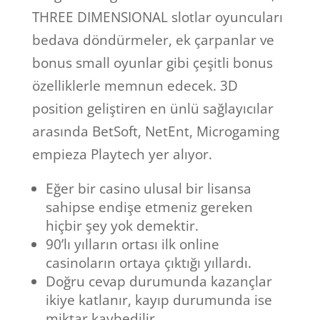
THREE DIMENSIONAL slotlar oyuncuları
bedava döndürmeler, ek çarpanlar ve
bonus small oyunlar gibi çeşitli bonus
özelliklerle memnun edecek. 3D
position geliştiren en ünlü sağlayıcılar
arasında BetSoft, NetEnt, Microgaming
empieza Playtech yer alıyor.
Eğer bir casino ulusal bir lisansa
sahipse endişe etmeniz gereken
hiçbir şey yok demektir.
90’lı yılların ortası ilk online
casinoların ortaya çıktığı yıllardı.
Doğru cevap durumunda kazançlar
ikiye katlanır, kayıp durumunda ise
miktar kaybedilir.