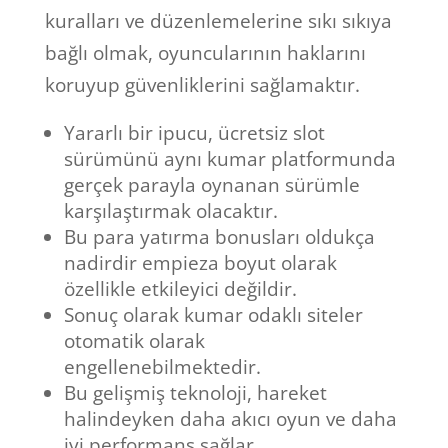
kuralları ve düzenlemelerine sıkı sıkıya
bağlı olmak, oyuncularının haklarını
koruyup güvenliklerini sağlamaktır.
Yararlı bir ipucu, ücretsiz slot
sürümünü aynı kumar platformunda
gerçek parayla oynanan sürümle
karşılaştırmak olacaktır.
Bu para yatırma bonusları oldukça
nadirdir empieza boyut olarak
özellikle etkileyici değildir.
Sonuç olarak kumar odaklı siteler
otomatik olarak
engellenebilmektedir.
Bu gelişmiş teknoloji, hareket
halindeyken daha akıcı oyun ve daha
iyi performans sağlar.