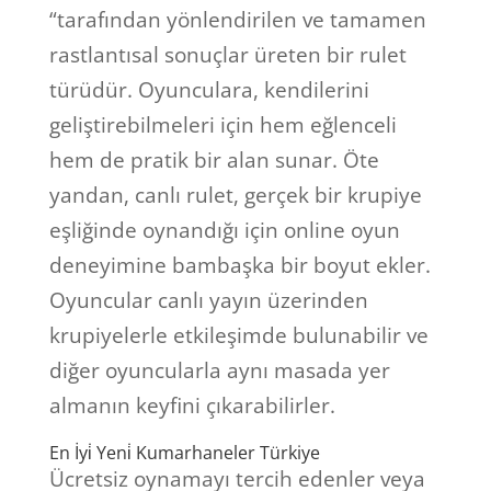
“tarafından yönlendirilen ve tamamen
rastlantısal sonuçlar üreten bir rulet
türüdür. Oyunculara, kendilerini
geliştirebilmeleri için hem eğlenceli
hem de pratik bir alan sunar. Öte
yandan, canlı rulet, gerçek bir krupiye
eşliğinde oynandığı için online oyun
deneyimine bambaşka bir boyut ekler.
Oyuncular canlı yayın üzerinden
krupiyelerle etkileşimde bulunabilir ve
diğer oyuncularla aynı masada yer
almanın keyfini çıkarabilirler.
En İyi̇ Yeni̇ Kumarhaneler Türkiye
Ücretsiz oynamayı tercih edenler veya