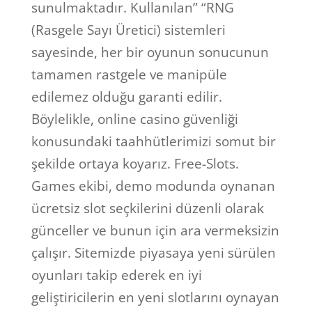
sunulmaktadır. Kullanılan” “RNG
(Rasgele Sayı Üretici) sistemleri
sayesinde, her bir oyunun sonucunun
tamamen rastgele ve manipüle
edilemez olduğu garanti edilir.
Böylelikle, online casino güvenliği
konusundaki taahhütlerimizi somut bir
şekilde ortaya koyarız. Free-Slots.
Games ekibi, demo modunda oynanan
ücretsiz slot seçkilerini düzenli olarak
günceller ve bunun için ara vermeksizin
çalışır. Sitemizde piyasaya yeni sürülen
oyunları takip ederek en iyi
geliştiricilerin en yeni slotlarını oynayan