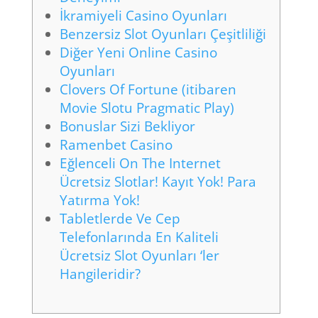
İkramiyeli Casino Oyunları
Benzersiz Slot Oyunları Çeşitliliği
Diğer Yeni Online Casino
Oyunları
Clovers Of Fortune (itibaren
Movie Slotu Pragmatic Play)
Bonuslar Sizi Bekliyor
Ramenbet Casino
Eğlenceli On The Internet
Ücretsiz Slotlar! Kayıt Yok! Para
Yatırma Yok!
Tabletlerde Ve Cep
Telefonlarında En Kaliteli
Ücretsiz Slot Oyunları ‘ler
Hangileridir?