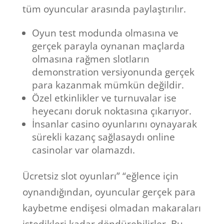
tüm oyuncular arasında paylaştırılır.
Oyun test modunda olmasına ve
gerçek parayla oynanan maçlarda
olmasına rağmen slotların
demonstration versiyonunda gerçek
para kazanmak mümkün değildir.
Özel etkinlikler ve turnuvalar ise
heyecanı doruk noktasına çıkarıyor.
İnsanlar casino oyunlarını oynayarak
sürekli kazanç sağlasaydı online
casinolar var olamazdı.
Ücretsiz slot oyunları” “eğlence için
oynandığından, oyuncular gerçek para
kaybetme endişesi olmadan makaraları