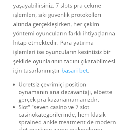
yaşayabilirsiniz. 7 slots pra çekme
işlemleri, sıkı güvenlik protokolleri
altında gerçekleşirken, her çekim
yöntemi oyuncuların farklı ihtiyaçlarına
hitap etmektedir. Para yatırma
işlemleri ise oyuncuların kesintisiz bir
şekilde oyunlarının tadını çıkarabilmesi
için tasarlanmıştır
basari bet
.
Ücretsiz çevrimiçi position
oynamanın ana dezavantajı, elbette
gerçek pra kazanamamanızdır.
Slot” “seven casino ve 7 slot
casinokategorilerinde, hem klasik
sprained ankle treatment de modern
slot machine game makinelerini